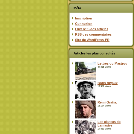
Méta
Inscription
Connexion
Flux
RSS
des articles
RSS
des commentaires
Site de WordPress-FR
Articles les plus consultés
Lettres du Mastrou
44 325 views
Bons tuyaux
17 967 views
Rémi Gratia.
16 194 views
Les classes de
Lamastre
14 829 views