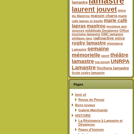
lamastre
lamastre
laurent jouvet
lettre
maison charra
du Mastrou
marie
marie café
cafe lapras st basile
lapras
mastrou
musique aux
sources
médiévale Desaignes
Office
tourisme lamastre
OMC lamastre
radioactive voice
philippe ranc
rugby lamastre
résistance
semaine
Lamastre
mémorielle
théâtre
sport
lamastre
UNRPA
tsa poum
Lamastre
Vochora lamastre
école rugby lamastre
Pages
best of
Revue de Presse
Bons tuyaux
Galerie Marchande
HISTOIRE
La Résistance à Lamastre et
Désaignes
Pages d’histoire