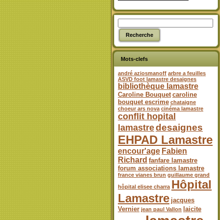
Mots-clefs
andré aziosmanoff
arbre a feuilles
ASVD foot lamastre desaignes
bibliothèque lamastre
Caroline Bouquet
caroline
bouquet escrime
chataigne
choeur ars nova
cinéma lamastre
conflit hopital
desaignes
lamastre
EHPAD Lamastre
encour'age
Fabien
Richard
fanfare lamastre
forum associations lamastre
france vianes brun
guillaume grand
Hôpital
hôpital elisee charra
Lamastre
jacques
Vernier
laicite
jean paul Vallon