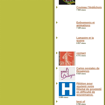
Couteau l’Ardéchois
7 304 views
Evénements et
animations
7 108 views
Lamastre et la
guerre
6 817 views
contact
6 771 views
Cartes postales de
Desaignes
6 510 views
Pétition pour
soutenir notre
Hôpital de proximité
en difficulté de
gouvernance.
5 889 views
best of
5 765 views