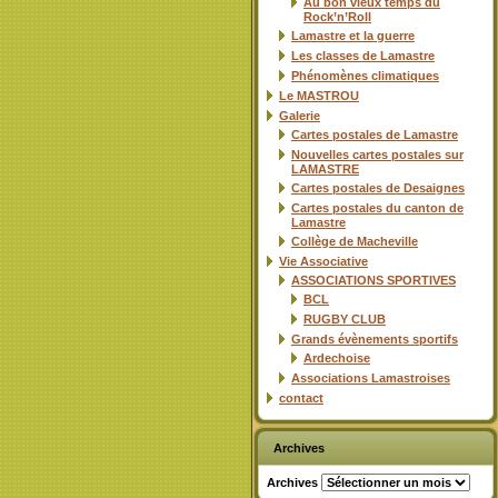
Au bon vieux temps du
Rock’n’Roll
Lamastre et la guerre
Les classes de Lamastre
Phénomènes climatiques
Le MASTROU
Galerie
Cartes postales de Lamastre
Nouvelles cartes postales sur
LAMASTRE
Cartes postales de Desaignes
Cartes postales du canton de
Lamastre
Collège de Macheville
Vie Associative
ASSOCIATIONS SPORTIVES
BCL
RUGBY CLUB
Grands évènements sportifs
Ardechoise
Associations Lamastroises
contact
Archives
Archives