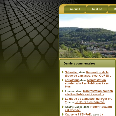
Accueil
best of
B
Derniers commentaires
Sebastien
Réparation de la
dans
digue de Lamastre, c’est OUF !!! ,
coriolanus
Manifestation
dans
soutien à la Res Publica et à ses
élus
Manifestation soutien
francois
dans
à la Res Publica et à ses élus
La digue de Lamastre, qui l’eut cru
Le Doux bien nommé.
?
dans
Roger Rostaind
Agathe Basile
dans
est décédé.
Causerie à l’EHPAD.
La
dans