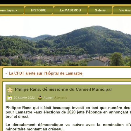
ons tuyaux
HISTOIRE
Le MASTROU
Galerie
Vie Ass
«
La CFDT alerte sur l’Hôpital de Lamastre
Philipe Ranc, démissionne du Conseil Municipal
20 janvier 2022 |
Auteur:
Raymond
Philippe Ranc qui s’était beaucoup investi en tant que numéro deu
pour Lamastre »aux élections de 2020 jette l’éponge en annonçant
bref et direct.
Le déroulement démocratique va suivre avec la nomination d’un
minoritaire montant au créneau.