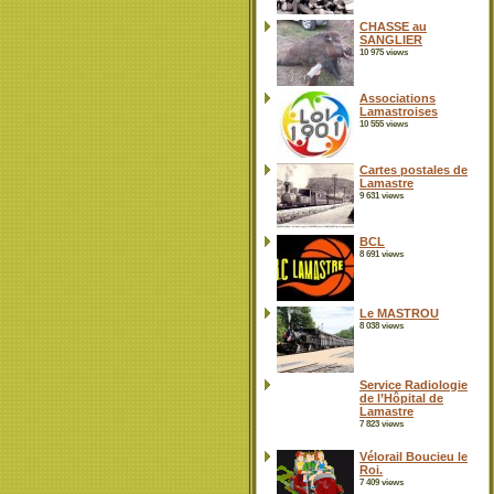
CHASSE au
SANGLIER
10 975 views
Associations
Lamastroises
10 555 views
Cartes postales de
Lamastre
9 631 views
BCL
8 691 views
Le MASTROU
8 038 views
Service Radiologie
de l’Hôpital de
Lamastre
7 823 views
Vélorail Boucieu le
Roi.
7 409 views