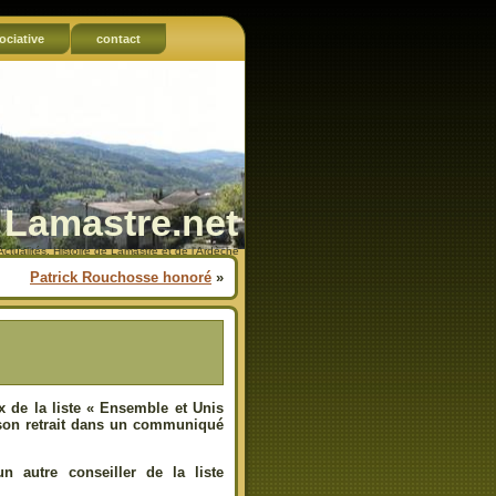
ociative
contact
Lamastre.net
Actualités, Histoire de Lamastre et de l'Ardèche
Patrick Rouchosse honoré
»
x de la liste « Ensemble et Unis
 son retrait dans un communiqué
 autre conseiller de la liste