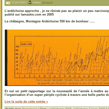
17 juin 2010 |
Auteur:
Raymond
L’ardéchoise approche , je ne résiste pas au plaisir un peu narcissiq
publié sur lamastre.com en 2005
La châtaigne, Montagne Ardéchoise 550 km de bonheur …..
Et oui un petit rapportage sur la nouveauté de l’année à mettre au 
l’organisation d’un super périple cycliste à travers une belle partie 
Lire la suite de cette entrée »
Publié dans
Reportages
| Tags :
ardéchoise 2005
,
ardéchoise 3 jours 2005
|
1