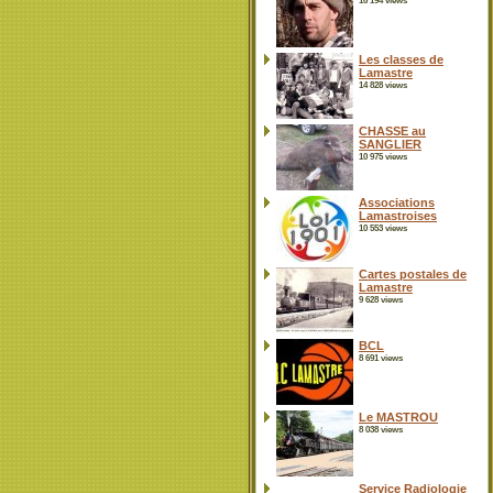
16 194 views
Les classes de
Lamastre
14 828 views
CHASSE au
SANGLIER
10 975 views
Associations
Lamastroises
10 553 views
Cartes postales de
Lamastre
9 628 views
BCL
8 691 views
Le MASTROU
8 038 views
Service Radiologie