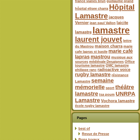
france vianes brun
guillaume grand
Hôpital
hôpital elisee charra
Lamastre
jacques
Vernier
laicite
jean paul Vallon
lamastre
lamastre
laurent jouvet
lettre
maison charra
du Mastrou
marie
marie café
cafe lapras st basile
lapras
mastrou
musique aux
sources
médiévale Desaignes
Office
tourisme lamastre
OMC lamastre
radioactive voice
philippe ranc
rugby lamastre
résistance
semaine
Lamastre
mémorielle
théâtre
sport
lamastre
UNRPA
tsa poum
Lamastre
Vochora lamastre
école rugby lamastre
Pages
best of
Revue de Presse
Bons tuyaux