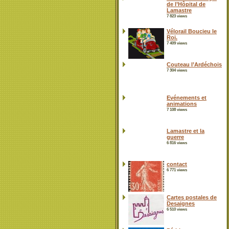
de l’Hôpital de
Lamastre
7 823 views
Vélorail Boucieu le
Roi.
7 409 views
Couteau l’Ardéchois
7 304 views
Evénements et
animations
7 108 views
Lamastre et la
guerre
6 816 views
contact
6 771 views
Cartes postales de
Desaignes
6 510 views