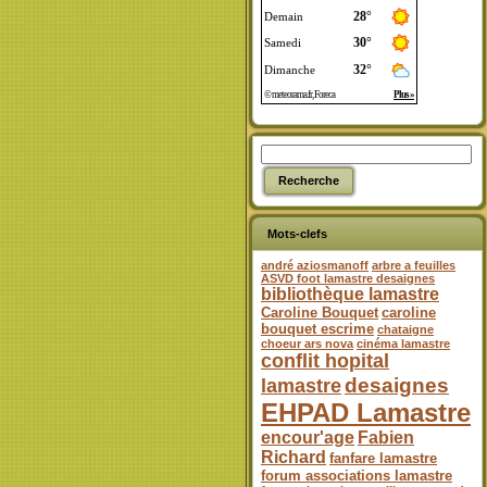
Mots-clefs
andré aziosmanoff
arbre a feuilles
ASVD foot lamastre desaignes
bibliothèque lamastre
Caroline Bouquet
caroline
bouquet escrime
chataigne
choeur ars nova
cinéma lamastre
conflit hopital
desaignes
lamastre
EHPAD Lamastre
encour'age
Fabien
Richard
fanfare lamastre
forum associations lamastre