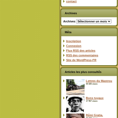
contact
Archives
Archives
Méta
Inscription
Connexion
Flux
RSS
des articles
RSS
des commentaires
Site de WordPress-FR
Articles les plus consultés
Lettres du Mastrou
44 325 views
Bons tuyaux
17 967 views
Rémi Gratia.