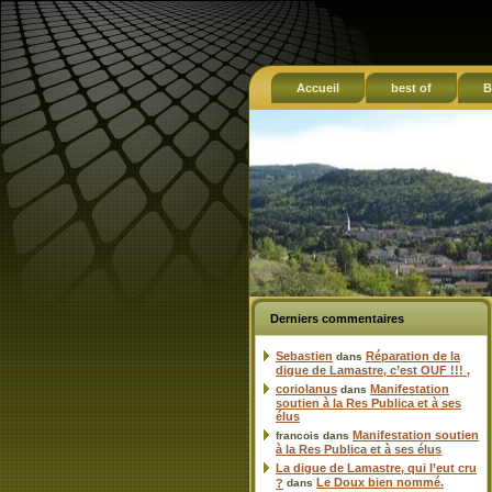
Accueil
best of
B
Derniers commentaires
Sebastien
Réparation de la
dans
digue de Lamastre, c’est OUF !!! ,
coriolanus
Manifestation
dans
soutien à la Res Publica et à ses
élus
Manifestation soutien
francois
dans
à la Res Publica et à ses élus
La digue de Lamastre, qui l’eut cru
Le Doux bien nommé.
?
dans