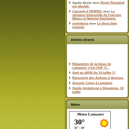
Roger Rostaind
Agathe Basile
dans
est décédé.
Causerie à l’EHPAD.
La
dans
semaine mémorielle de Francine
Maous et Nanette Kaufmann.
coriolanus
Le Doux bien
dans
nommé.
Articles récents
Réparation de la digue de
Lamastre, c’est OUF !!! ,
Axel au défilé du 14 juillet !!!
Rencontre des Artistes à Vernoux.
Antonin Crenn à Lamastre
Soirée Andalouse à Désaignes. 19
juillet
Meteo
Meteo Lamastre