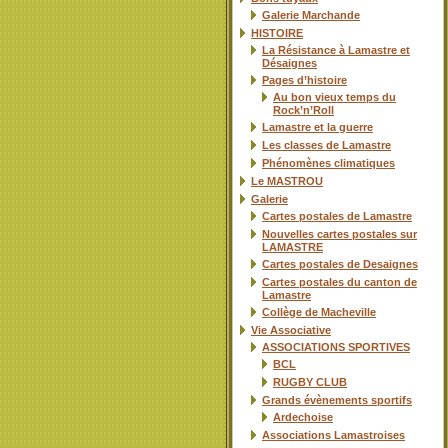
Galerie Marchande
HISTOIRE
La Résistance à Lamastre et
Désaignes
Pages d’histoire
Au bon vieux temps du
Rock’n’Roll
Lamastre et la guerre
Les classes de Lamastre
Phénomènes climatiques
Le MASTROU
Galerie
Cartes postales de Lamastre
Nouvelles cartes postales sur
LAMASTRE
Cartes postales de Desaignes
Cartes postales du canton de
Lamastre
Collège de Macheville
Vie Associative
ASSOCIATIONS SPORTIVES
BCL
RUGBY CLUB
Grands évènements sportifs
Ardechoise
Associations Lamastroises