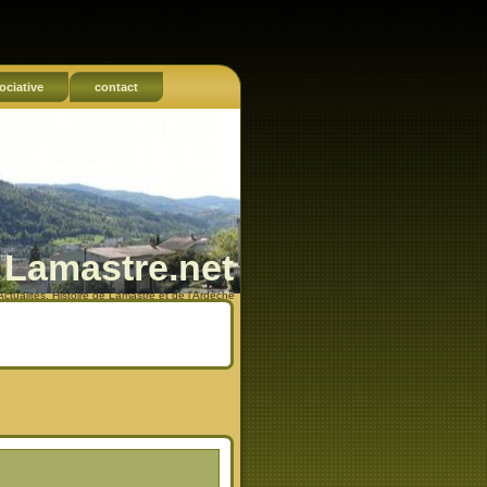
ociative
contact
Lamastre.net
Actualités, Histoire de Lamastre et de l'Ardèche