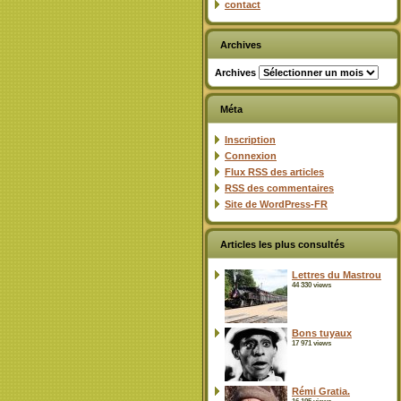
contact
Archives
Archives
Méta
Inscription
Connexion
Flux
RSS
des articles
RSS
des commentaires
Site de WordPress-FR
Articles les plus consultés
Lettres du Mastrou
44 330 views
Bons tuyaux
17 971 views
Rémi Gratia.