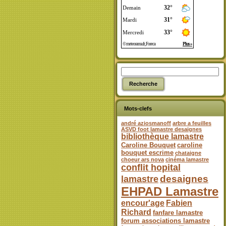
Mots-clefs
andré aziosmanoff
arbre a feuilles
ASVD foot lamastre desaignes
bibliothèque lamastre
Caroline Bouquet
caroline
bouquet escrime
chataigne
choeur ars nova
cinéma lamastre
conflit hopital
desaignes
lamastre
EHPAD Lamastre
encour'age
Fabien
Richard
fanfare lamastre
forum associations lamastre