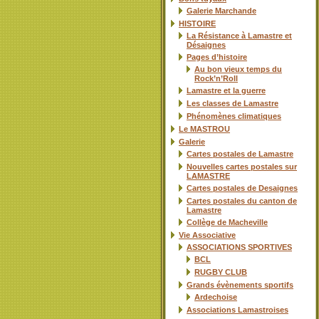
Galerie Marchande
HISTOIRE
La Résistance à Lamastre et
Désaignes
Pages d’histoire
Au bon vieux temps du
Rock’n’Roll
Lamastre et la guerre
Les classes de Lamastre
Phénomènes climatiques
Le MASTROU
Galerie
Cartes postales de Lamastre
Nouvelles cartes postales sur
LAMASTRE
Cartes postales de Desaignes
Cartes postales du canton de
Lamastre
Collège de Macheville
Vie Associative
ASSOCIATIONS SPORTIVES
BCL
RUGBY CLUB
Grands évènements sportifs
Ardechoise
Associations Lamastroises