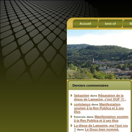
Accueil
best of
B
Derniers commentaires
Sebastien
Réparation de la
dans
digue de Lamastre, c’est OUF !!! ,
coriolanus
Manifestation
dans
soutien à la Res Publica et à ses
élus
Manifestation soutien
francois
dans
à la Res Publica et à ses élus
La digue de Lamastre, qui l’eut cru
Le Doux bien nommé.
?
dans