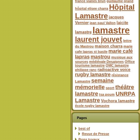
france vianes brun
guillaume grand
Hôpital
hôpital elisee charra
Lamastre
jacques
Vernier
laicite
jean paul Vallon
lamastre
lamastre
laurent jouvet
lettre
maison charra
du Mastrou
marie
marie café
cafe lapras st basile
lapras
mastrou
musique aux
sources
médiévale Desaignes
Office
tourisme lamastre
OMC lamastre
radioactive voice
philippe ranc
rugby lamastre
résistance
semaine
Lamastre
mémorielle
théâtre
sport
lamastre
UNRPA
tsa poum
Lamastre
Vochora lamastre
école rugby lamastre
Pages
best of
Revue de Presse
Bons tuyaux