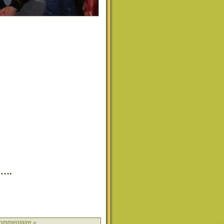
….
ommentaire »