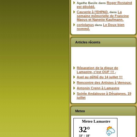
Roger Rostaind
Agathe Basile
dans
est décédé.
Causerie à l’EHPAD.
La
dans
semaine mémorielle de Francine
Maous et Nanette Kaufmann.
coriolanus
Le Doux bien
dans
nommé.
Articles récents
Réparation de la digue de
Lamastre, c’est OUF !!! ,
Axel au défilé du 14 juillet !!!
Rencontre des Artistes à Vernoux.
Antonin Crenn à Lamastre
Soirée Andalouse à Désaignes. 19
juillet
Meteo
Meteo Lamastre