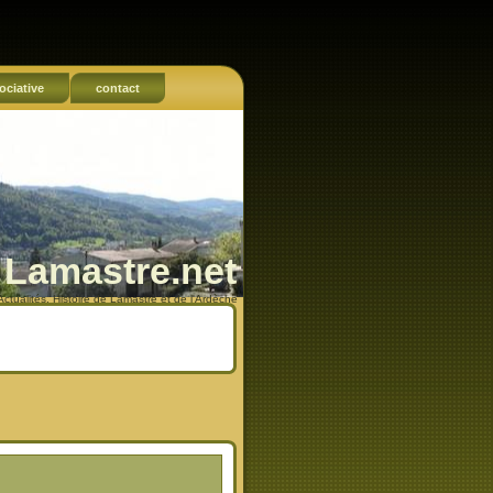
ociative
contact
Lamastre.net
Actualités, Histoire de Lamastre et de l'Ardèche