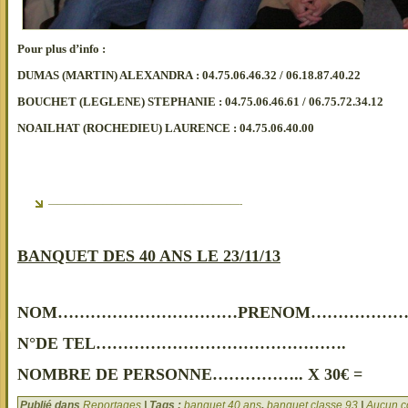
Pour plus d’info :
DUMAS (MARTIN) ALEXANDRA : 04.75.06.46.32 / 06.18.87.40.22
BOUCHET (LEGLENE) STEPHANIE : 04.75.06.46.61 / 06.75.72.34.12
NOAILHAT (ROCHEDIEU) LAURENCE : 04.75.06.40.00
—————————————————————-
BANQUET DES 40 ANS LE 23/11/13
NOM……………………………PRENOM………………
N°DE TEL……………………………………….
NOMBRE DE PERSONNE…………….. X 30€ =
Publié dans
Reportages
| Tags :
banquet 40 ans
,
banquet classe 93
|
Aucun c