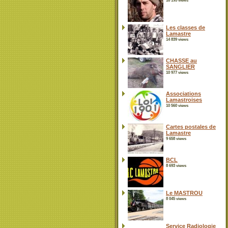
16 195 views
Les classes de
Lamastre
14 839 views
CHASSE au
SANGLIER
10 977 views
Associations
Lamastroises
10 560 views
Cartes postales de
Lamastre
9 658 views
BCL
8 693 views
Le MASTROU
8 045 views
Service Radiologie