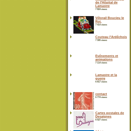
de l’Hôpital de
Lamastre
7 824 views
Vélorail Boucieu le
Roi.
7 414 views
Couteau l’Ardéchois
7 305 views
Evénements et
animations
7 114 views
Lamastre et la
guerre
6 817 views
contact
6 774 views
Cartes postales de
Desaignes
6 527 views