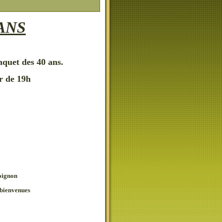
ANS
nquet des 40 ans.
r de 19h
’oignon
 bienvenues