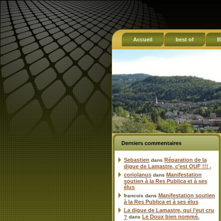
Accueil
best of
B
Derniers commentaires
Sebastien
Réparation de la
dans
digue de Lamastre, c’est OUF !!! ,
coriolanus
Manifestation
dans
soutien à la Res Publica et à ses
élus
Manifestation soutien
francois
dans
à la Res Publica et à ses élus
La digue de Lamastre, qui l’eut cru
Le Doux bien nommé.
?
dans