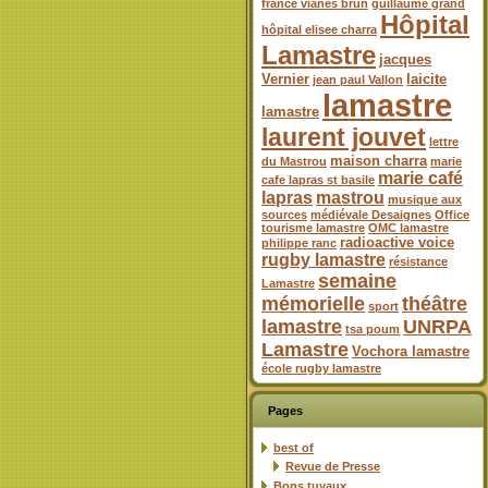
france vianes brun
guillaume grand
Hôpital
hôpital elisee charra
Lamastre
jacques
Vernier
laicite
jean paul Vallon
lamastre
lamastre
laurent jouvet
lettre
maison charra
du Mastrou
marie
marie café
cafe lapras st basile
lapras
mastrou
musique aux
sources
médiévale Desaignes
Office
tourisme lamastre
OMC lamastre
radioactive voice
philippe ranc
rugby lamastre
résistance
semaine
Lamastre
mémorielle
théâtre
sport
lamastre
UNRPA
tsa poum
Lamastre
Vochora lamastre
école rugby lamastre
Pages
best of
Revue de Presse
Bons tuyaux