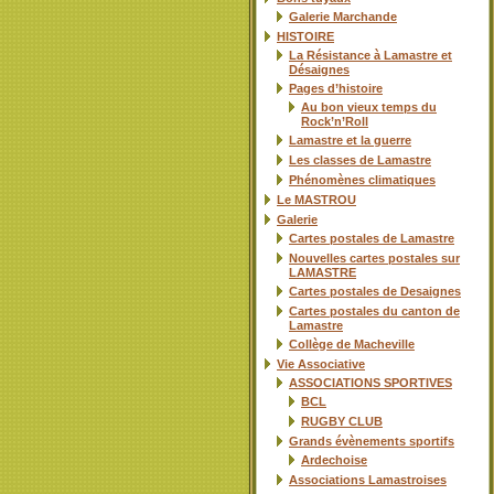
Galerie Marchande
HISTOIRE
La Résistance à Lamastre et
Désaignes
Pages d’histoire
Au bon vieux temps du
Rock’n’Roll
Lamastre et la guerre
Les classes de Lamastre
Phénomènes climatiques
Le MASTROU
Galerie
Cartes postales de Lamastre
Nouvelles cartes postales sur
LAMASTRE
Cartes postales de Desaignes
Cartes postales du canton de
Lamastre
Collège de Macheville
Vie Associative
ASSOCIATIONS SPORTIVES
BCL
RUGBY CLUB
Grands évènements sportifs
Ardechoise
Associations Lamastroises