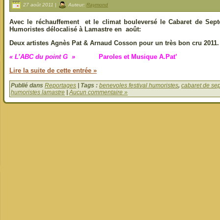
27 août 2011 |
Auteur:
Raymond
Avec le réchauffement et le climat bouleversé le Cabaret de Sept
Humoristes délocalisé à Lamastre en août:
Deux artistes Agnès Pat & Arnaud Cosson pour un très bon cru 2011.
« L’ABC du point G »
Paroles et Musique A.Pat’
Lire la suite de cette entrée »
Publié dans
Reportages
| Tags :
benevoles festival humoristes
,
cabaret de se
humoristes lamastre
|
Aucun commentaire »