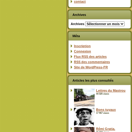
contact
Archives
Archives
Méta
Inscription
Connexion
Flux
RSS
des articles
RSS
des commentaires
Site de WordPress-FR
Articles les plus consultés
Lettres du Mastrou
44 325 views
Bons tuyaux
17 967 views
Rémi Gratia.