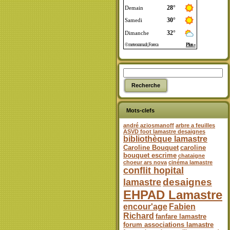
Mots-clefs
andré aziosmanoff
arbre a feuilles
ASVD foot lamastre desaignes
bibliothèque lamastre
Caroline Bouquet
caroline
bouquet escrime
chataigne
choeur ars nova
cinéma lamastre
conflit hopital
desaignes
lamastre
EHPAD Lamastre
encour'age
Fabien
Richard
fanfare lamastre
forum associations lamastre