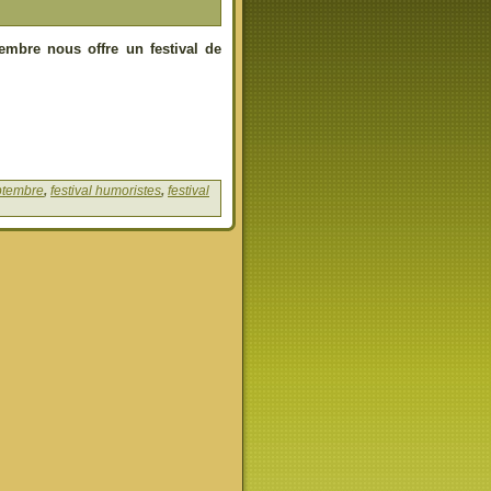
embre nous offre un festival de
ptembre
,
festival humoristes
,
festival