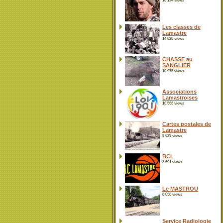
16 194 views
Les classes de
Lamastre
14 828 views
CHASSE au
SANGLIER
10 975 views
Associations
Lamastroises
10 553 views
Cartes postales de
Lamastre
9 629 views
BCL
8 691 views
Le MASTROU
8 038 views
Service Radiologie