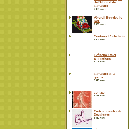
de l’Hôpital de
Lamastre
7 823 views
Vélorail Boucieu le
Roi.
7 409 views
Couteau l’Ardéchois
7 304 views
Evénements et
animations
7 108 views
Lamastre et la
guerre
6 816 views
contact
6 771 views
Cartes postales de
Desaignes
6 510 views