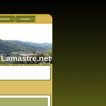
ociative
contact
Lamastre.net
Actualités, Histoire de Lamastre et de l'Ardèche