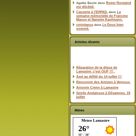
Roger Rostaind
Agathe Basile
dans
est décédé.
Causerie à l’EHPAD.
La
dans
semaine mémorielle de Francine
Maous et Nanette Kaufmann.
coriolanus
Le Doux bien
dans
nommé.
Articles récents
Réparation de la digue de
Lamastre, c’est OUF !!! ,
Axel au défilé du 14 juillet !!!
Rencontre des Artistes à Vernoux.
Antonin Crenn à Lamastre
Soirée Andalouse à Désaignes. 19
juillet
Meteo
Meteo Lamastre