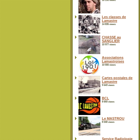
16 195 views
Les classes de
Lamastre
14 835 views
CHASSE au
SANGLIER
10 977 views
Associations
Lamastroises
10 555 views
Cartes postales de
Lamastre
9 643 views
BCL
8 693 views
Le MASTROU
8 040 views
Service Radiologie