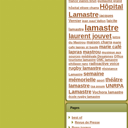
france vianes brun
guillaume grand
Hôpital
hôpital elisee charra
Lamastre
jacques
Vernier
laicite
jean paul Vallon
lamastre
lamastre
laurent jouvet
lettre
maison charra
du Mastrou
marie
marie café
cafe lapras st basile
lapras
mastrou
musique aux
sources
médiévale Desaignes
Office
tourisme lamastre
OMC lamastre
radioactive voice
philippe ranc
rugby lamastre
résistance
semaine
Lamastre
mémorielle
théâtre
sport
lamastre
UNRPA
tsa poum
Lamastre
Vochora lamastre
école rugby lamastre
Pages
best of
Revue de Presse
Bons tuyaux