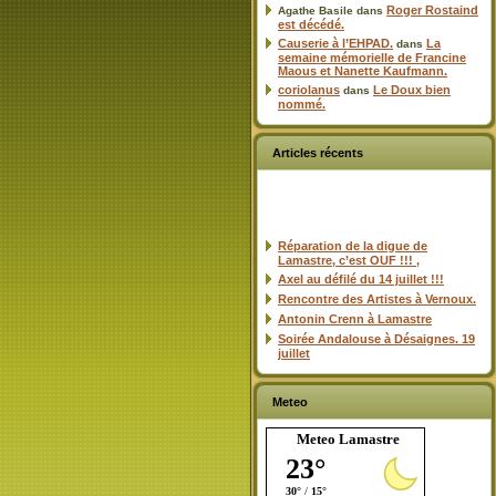
Roger Rostaind
Agathe Basile
dans
est décédé.
Causerie à l’EHPAD.
La
dans
semaine mémorielle de Francine
Maous et Nanette Kaufmann.
coriolanus
Le Doux bien
dans
nommé.
Articles récents
Réparation de la digue de
Lamastre, c’est OUF !!! ,
Axel au défilé du 14 juillet !!!
Rencontre des Artistes à Vernoux.
Antonin Crenn à Lamastre
Soirée Andalouse à Désaignes. 19
juillet
Meteo
Meteo Lamastre