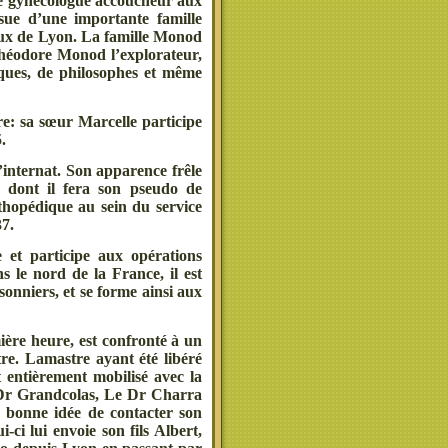
mme gynécologue accoucheur aux
sue d’une importante famille
taux de Lyon. La famille Monod
Théodore Monod l’explorateur,
ues, de philosophes et même
e: sa sœur Marcelle participe
.
l’internat. Son apparence frêle
, dont il fera son pseudo de
rthopédique au sein du service
37.
e et participe aux opérations
s le nord de la France, il est
sonniers, et se forme ainsi aux
ière heure, est confronté à un
tre. Lamastre ayant été libéré
t entièrement mobilisé avec la
u Dr Grandcolas, Le Dr Charra
a bonne idée de contacter son
-ci lui envoie son fils Albert,