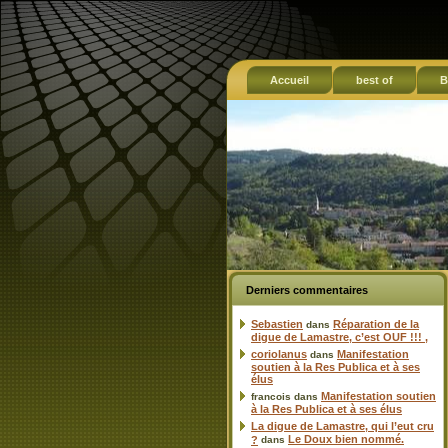
Accueil
best of
B
Derniers commentaires
Sebastien
Réparation de la
dans
digue de Lamastre, c’est OUF !!! ,
coriolanus
Manifestation
dans
soutien à la Res Publica et à ses
élus
Manifestation soutien
francois
dans
à la Res Publica et à ses élus
La digue de Lamastre, qui l’eut cru
Le Doux bien nommé.
?
dans