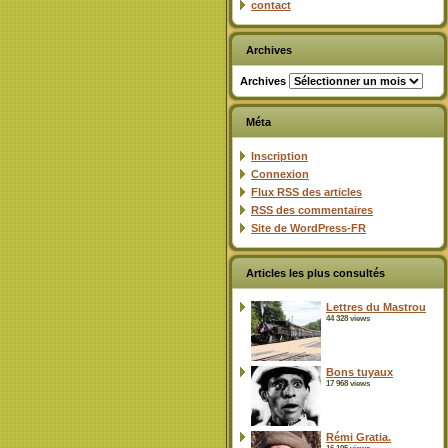
contact
Archives
Archives
Méta
Inscription
Connexion
Flux
RSS
des articles
RSS
des commentaires
Site de WordPress-FR
Articles les plus consultés
Lettres du Mastrou
44 328 views
Bons tuyaux
17 968 views
Rémi Gratia.