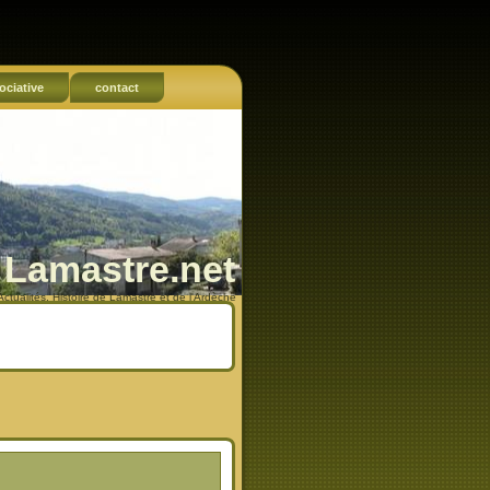
ociative
contact
Lamastre.net
Actualités, Histoire de Lamastre et de l'Ardèche