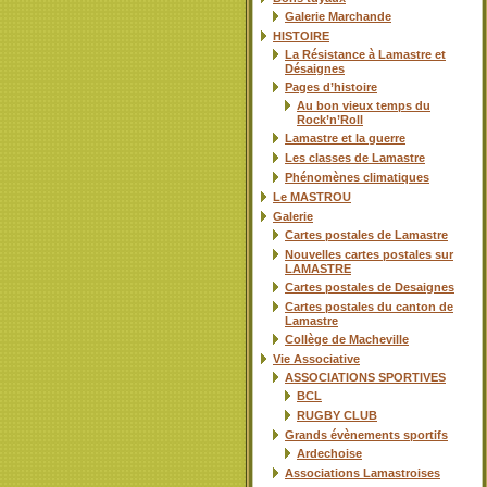
Galerie Marchande
HISTOIRE
La Résistance à Lamastre et
Désaignes
Pages d’histoire
Au bon vieux temps du
Rock’n’Roll
Lamastre et la guerre
Les classes de Lamastre
Phénomènes climatiques
Le MASTROU
Galerie
Cartes postales de Lamastre
Nouvelles cartes postales sur
LAMASTRE
Cartes postales de Desaignes
Cartes postales du canton de
Lamastre
Collège de Macheville
Vie Associative
ASSOCIATIONS SPORTIVES
BCL
RUGBY CLUB
Grands évènements sportifs
Ardechoise
Associations Lamastroises