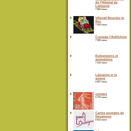
de l’Hôpital de
Lamastre
7 824 views
Vélorail Boucieu le
Roi.
7 410 views
Couteau l’Ardéchois
7 305 views
Evénements et
animations
7 110 views
Lamastre et la
guerre
6 817 views
contact
6 772 views
Cartes postales de
Desaignes
6 512 views