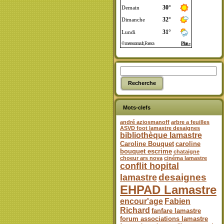
Mots-clefs
andré aziosmanoff
arbre a feuilles
ASVD foot lamastre desaignes
bibliothèque lamastre
Caroline Bouquet
caroline
bouquet escrime
chataigne
choeur ars nova
cinéma lamastre
conflit hopital
desaignes
lamastre
EHPAD Lamastre
encour'age
Fabien
Richard
fanfare lamastre
forum associations lamastre