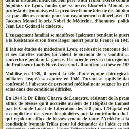
dans la tradition médicale. Son père, Paul Trillat, exerce co
hôpitaux de Lyon, tandis que sa mère, Élisabeth Monod, is
protestante lyonnaise, est la première femme interne des hôpi
est par ailleurs connue pour son rayonnement culturel avec 
Jacques Monod le prix Nobel de Médecine, d’hommes politiq
Jean Luc Godard le cinéaste .
L’engagement familial se manifeste également pendant la guerr
à la Résistance et son frère Roger meurt pour la France en 1945
Il fait ses études de médecine à Lyon, et réussit le concours de 
et ses lunettes rondes lui valent le surnom de « Gandhi »
couverture pendant la guerre. Il s’oriente vers la chirurgie o
du Professeur Louis Nové-Josserand . Il soutient sa thèse en 19
Mobilisé en 1939, il prend la tête d’une équipe chirurgical
militaires jusqu’à sa capture en 1940. Durant sa captivité dan
confronté à l’absence de personnel médical pour soigner les pri
soins dans des conditions difficiles.
En 1944 le Dr Elisée Charra de Lamastre, résistant de la prem
afflux de blessés qu’il accueille au sein de l’Hôpital de Lamas
par le Comité Local de Libération dès le 8 juin. L’Hôpital es
« complicité » des sœurs hospitalières puis la contribution d
qui reçoit un afflux de blessés venant de toute l’Ardèche a l
condisciple lyonnais Trillat pour lui demander de l’aide et celui