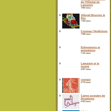
de l’Hôpital de
Lamastre
7 824 views
Vélorail Boucieu le
Roi.
7 410 views
Couteau l’Ardéchois
7 305 views
Evénements et
animations
7 112 views
Lamastre et la
guerre
6 817 views
contact
6 773 views
Cartes postales de
Desaignes
6 513 views