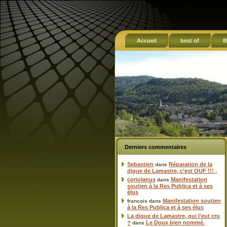
Accueil
best of
B
Derniers commentaires
Sebastien
Réparation de la
dans
digue de Lamastre, c’est OUF !!! ,
coriolanus
Manifestation
dans
soutien à la Res Publica et à ses
élus
Manifestation soutien
francois
dans
à la Res Publica et à ses élus
La digue de Lamastre, qui l’eut cru
Le Doux bien nommé.
?
dans