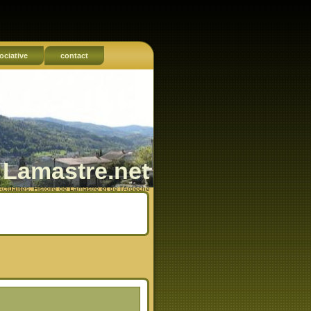
ociative
contact
Lamastre.net
Actualités, Histoire de Lamastre et de l'Ardèche