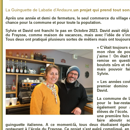
La Guinguette de Labatie d’Andaure,
un projet qui prend tout son
Après une année et demi de fermeture, le seul commerce du village d
chance pour la commune et pour toute la population.
Sylvie et David ont franchi le pas en Octobre 2023. David avait déj
du Fraysse, comme maison de vacances, mais avec l’idée de s’insta
Tous deux ont pratiqué plusieurs sortes de métiers mais ont toujours
« C’était toujours 
mon rêve de pou
j’aime ! On était
remise en quest
boulots sûrs et r
mais pouvoir fa
Sylvie.
« Les années covi
premier domino 
David.
La commune de La
pour le bar-resta
également pour 
élèves de l’école. 
une première fois 
faire aboutir s
guinguette italienne. A ce moment-là, tous deux étudiaient égale
restaurant à l’école du Fraysse. Ce projet s’est avéré compliqué, en