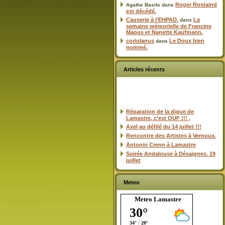
Roger Rostaind
Agathe Basile
dans
est décédé.
Causerie à l’EHPAD.
La
dans
semaine mémorielle de Francine
Maous et Nanette Kaufmann.
coriolanus
Le Doux bien
dans
nommé.
Articles récents
Réparation de la digue de
Lamastre, c’est OUF !!! ,
Axel au défilé du 14 juillet !!!
Rencontre des Artistes à Vernoux.
Antonin Crenn à Lamastre
Soirée Andalouse à Désaignes. 19
juillet
Meteo
Meteo Lamastre