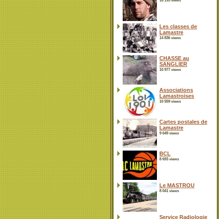
16 195 views
Les classes de
Lamastre
14 836 views
CHASSE au
SANGLIER
10 977 views
Associations
Lamastroises
10 559 views
Cartes postales de
Lamastre
9 649 views
BCL
8 693 views
Le MASTROU
8 041 views
Service Radiologie