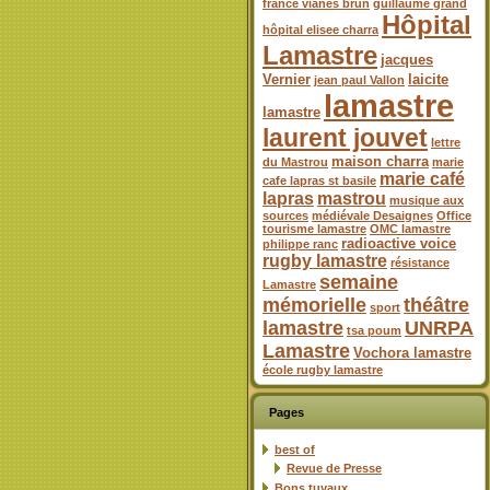
france vianes brun
guillaume grand
Hôpital
hôpital elisee charra
Lamastre
jacques
Vernier
laicite
jean paul Vallon
lamastre
lamastre
laurent jouvet
lettre
maison charra
du Mastrou
marie
marie café
cafe lapras st basile
lapras
mastrou
musique aux
sources
médiévale Desaignes
Office
tourisme lamastre
OMC lamastre
radioactive voice
philippe ranc
rugby lamastre
résistance
semaine
Lamastre
mémorielle
théâtre
sport
lamastre
UNRPA
tsa poum
Lamastre
Vochora lamastre
école rugby lamastre
Pages
best of
Revue de Presse
Bons tuyaux