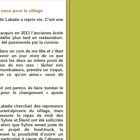
 sens pour le village
e Labatie a repris vie. C’est une
à acquis en 2013 l’ancienne école
ller plus tard en restauration.
 été passionnés par la cuisine.
dans un coin de ma tête et c’était
voir un jour vivre de ce que
 tous les deux au même point de
ion de nos vies : lâcher nos
émunérateurs, prendre un risque,
ire ce qu’on aime.» nous dit
d ont permis de faire tomber le
pour le changement » ajoute
batie cherchait des repreneurs
urant-épicerie du village, mais
assurer le repas de midi des
Sylvie et David ont été sollicités
alors que Sylvie venait juste de
on projet de food-truck, la
ment la possibilité d’ouvrir un
 particulier à cause de l’absence