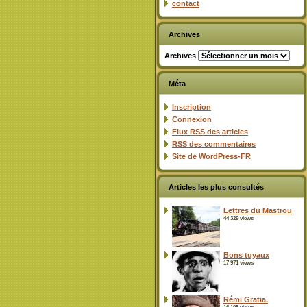
contact
Archives
Archives
Méta
Inscription
Connexion
Flux
RSS
des articles
RSS
des commentaires
Site de WordPress-FR
Articles les plus consultés
Lettres du Mastrou
44 329 views
Bons tuyaux
17 971 views
Rémi Gratia.