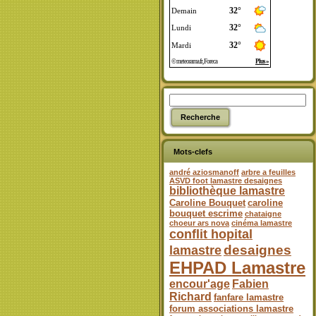
Mots-clefs
andré aziosmanoff
arbre a feuilles
ASVD foot lamastre desaignes
bibliothèque lamastre
Caroline Bouquet
caroline
bouquet escrime
chataigne
choeur ars nova
cinéma lamastre
conflit hopital
desaignes
lamastre
EHPAD Lamastre
encour'age
Fabien
Richard
fanfare lamastre
forum associations lamastre