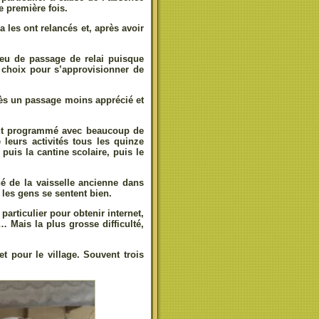
e première fois.
 les ont relancés et, après avoir
 eu de passage de relai puisque
s choix pour s’approvisionner de
près un passage moins apprécié et
 ont programmé avec beaucoup de
 leurs activités tous les quinze
 puis la cantine scolaire, puis le
né de la vaisselle ancienne dans
 les gens se sentent bien.
particulier pour obtenir internet,
 Mais la plus grosse difficulté,
et pour le village. Souvent trois