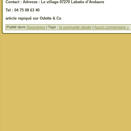
Contact : Adresse : Le village 07270 Labatie d’Andaure
Tel : 04 75 08 63 40
article repiqué sur Odette & Co
Publié dans
Reportages
| Tags :
la guinguette labatie
|
Aucun commentaire »