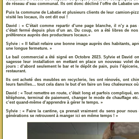
de réseau d’eau communal. Ils ont donc décliné l’offre de Labatie un
Puis la commune de Labatie et plusieurs clients de leur camion-pizza
visité les locaux, ils ont dit oui !
David : « C’était comme repartir d’une page blanche, il n’y a pas
c’était fermé depuis plus d’un an. Du coup, on a été libres de no
préférence auprès des producteurs locaux.»
Sylvie : « Il fallait refaire une bonne image auprès des habitants, a
une longue fermeture. »
Le bail commercial a été signé en Octobre 2023. Sylvie et David
sagesse leur installation en mettant en place un nouveau volet de
jours : d’abord seulement le bar et le dépôt de pain, puis l’épicerie,
restaurant.
Ils ont acheté des meubles en recyclerie, les ont rénovés, ont chi
leurs familles… tout cela dans le but d’en faire un lieu chaleureux où
David : « Tout remettre en route, c’était long et parfois compliqué, en 
téléphone, terminal de paiement, changer le mode de chauffage etc…
c’est quand-même d’apprendre à gérer le temps. »
Sylvie : « Faire la cantine, ça prenait vraiment du sens pour nous 
générations se retrouvent à manger ici en même temps ! »