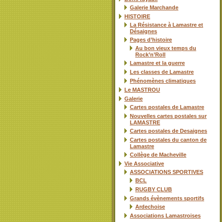
Galerie Marchande
HISTOIRE
La Résistance à Lamastre et
Désaignes
Pages d’histoire
Au bon vieux temps du
Rock’n’Roll
Lamastre et la guerre
Les classes de Lamastre
Phénomènes climatiques
Le MASTROU
Galerie
Cartes postales de Lamastre
Nouvelles cartes postales sur
LAMASTRE
Cartes postales de Desaignes
Cartes postales du canton de
Lamastre
Collège de Macheville
Vie Associative
ASSOCIATIONS SPORTIVES
BCL
RUGBY CLUB
Grands évènements sportifs
Ardechoise
Associations Lamastroises