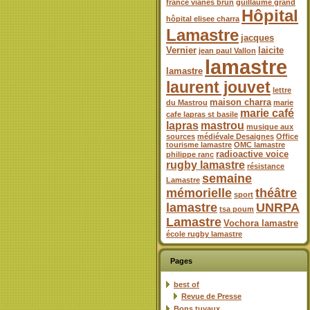
france vianes brun
guillaume grand
Hôpital
hôpital elisee charra
Lamastre
jacques
Vernier
laicite
jean paul Vallon
lamastre
lamastre
laurent jouvet
lettre
maison charra
du Mastrou
marie
marie café
cafe lapras st basile
lapras
mastrou
musique aux
sources
médiévale Desaignes
Office
tourisme lamastre
OMC lamastre
radioactive voice
philippe ranc
rugby lamastre
résistance
semaine
Lamastre
mémorielle
théâtre
sport
lamastre
UNRPA
tsa poum
Lamastre
Vochora lamastre
école rugby lamastre
Pages
best of
Revue de Presse
Bons tuyaux