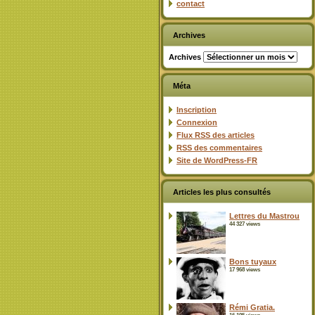
contact
Archives
Archives
Méta
Inscription
Connexion
Flux
RSS
des articles
RSS
des commentaires
Site de WordPress-FR
Articles les plus consultés
Lettres du Mastrou
44 327 views
Bons tuyaux
17 968 views
Rémi Gratia.