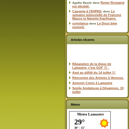
Roger Rostaind
Agathe Basile
dans
est décédé.
Causerie à l’EHPAD.
La
dans
semaine mémorielle de Francine
Maous et Nanette Kaufmann.
coriolanus
Le Doux bien
dans
nommé.
Articles récents
Réparation de la digue de
Lamastre, c’est OUF !!! ,
Axel au défilé du 14 juillet !!!
Rencontre des Artistes à Vernoux.
Antonin Crenn à Lamastre
Soirée Andalouse à Désaignes. 19
juillet
Meteo
Meteo Lamastre