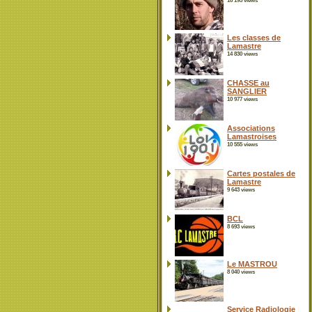
16 195 views
Les classes de
Lamastre
14 830 views
CHASSE au
SANGLIER
10 977 views
Associations
Lamastroises
10 555 views
Cartes postales de
Lamastre
9 643 views
BCL
8 693 views
Le MASTROU
8 040 views
Service Radiologie