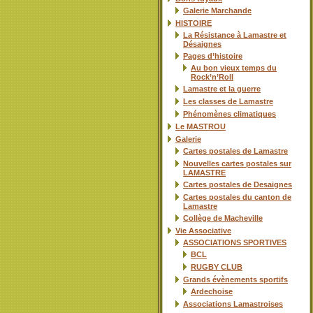
Galerie Marchande
HISTOIRE
La Résistance à Lamastre et
Désaignes
Pages d’histoire
Au bon vieux temps du
Rock’n’Roll
Lamastre et la guerre
Les classes de Lamastre
Phénomènes climatiques
Le MASTROU
Galerie
Cartes postales de Lamastre
Nouvelles cartes postales sur
LAMASTRE
Cartes postales de Desaignes
Cartes postales du canton de
Lamastre
Collège de Macheville
Vie Associative
ASSOCIATIONS SPORTIVES
BCL
RUGBY CLUB
Grands évènements sportifs
Ardechoise
Associations Lamastroises