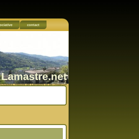
ociative
contact
Lamastre.net
Actualités, Histoire de Lamastre et de l'Ardèche