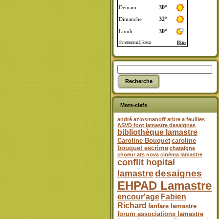
Mots-clefs
andré aziosmanoff
arbre a feuilles
ASVD foot lamastre desaignes
bibliothèque lamastre
Caroline Bouquet
caroline
bouquet escrime
chataigne
choeur ars nova
cinéma lamastre
conflit hopital
desaignes
lamastre
EHPAD Lamastre
encour'age
Fabien
Richard
fanfare lamastre
forum associations lamastre