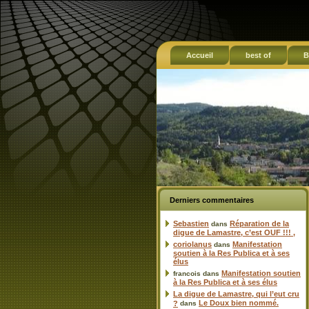
Accueil
best of
B
Derniers commentaires
Sebastien
Réparation de la
dans
digue de Lamastre, c’est OUF !!! ,
coriolanus
Manifestation
dans
soutien à la Res Publica et à ses
élus
Manifestation soutien
francois
dans
à la Res Publica et à ses élus
La digue de Lamastre, qui l’eut cru
Le Doux bien nommé.
?
dans