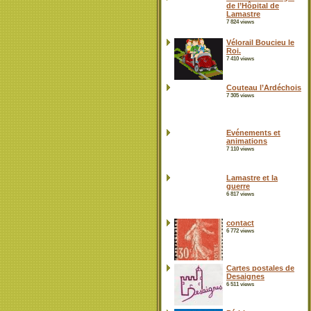
de l’Hôpital de
Lamastre
7 824 views
Vélorail Boucieu le
Roi.
7 410 views
Couteau l’Ardéchois
7 305 views
Evénements et
animations
7 110 views
Lamastre et la
guerre
6 817 views
contact
6 772 views
Cartes postales de
Desaignes
6 511 views