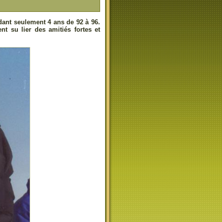
dant seulement 4 ans de 92 à 96.
t su lier des amitiés fortes et