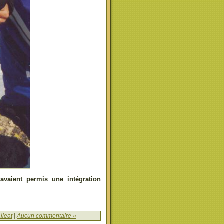
avaient permis une intégration
lleat
|
Aucun commentaire »