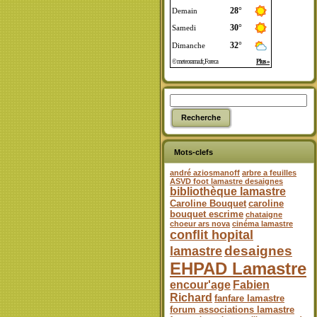
Mots-clefs
andré aziosmanoff
arbre a feuilles
ASVD foot lamastre desaignes
bibliothèque lamastre
Caroline Bouquet
caroline
bouquet escrime
chataigne
choeur ars nova
cinéma lamastre
conflit hopital
desaignes
lamastre
EHPAD Lamastre
encour'age
Fabien
Richard
fanfare lamastre
forum associations lamastre