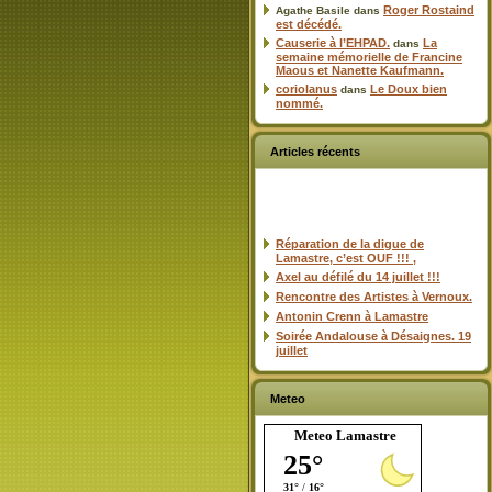
Roger Rostaind
Agathe Basile
dans
est décédé.
Causerie à l’EHPAD.
La
dans
semaine mémorielle de Francine
Maous et Nanette Kaufmann.
coriolanus
Le Doux bien
dans
nommé.
Articles récents
Réparation de la digue de
Lamastre, c’est OUF !!! ,
Axel au défilé du 14 juillet !!!
Rencontre des Artistes à Vernoux.
Antonin Crenn à Lamastre
Soirée Andalouse à Désaignes. 19
juillet
Meteo
Meteo Lamastre