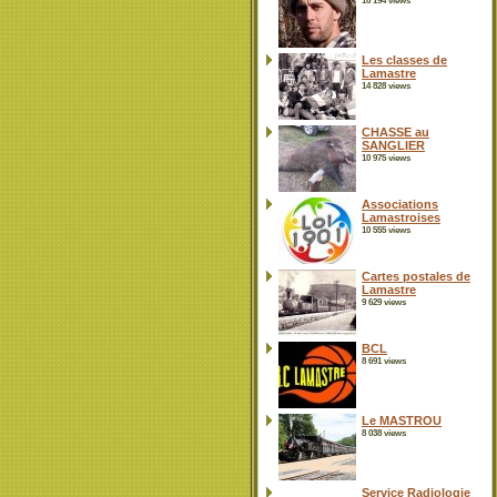
16 194 views
Les classes de
Lamastre
14 828 views
CHASSE au
SANGLIER
10 975 views
Associations
Lamastroises
10 555 views
Cartes postales de
Lamastre
9 629 views
BCL
8 691 views
Le MASTROU
8 038 views
Service Radiologie