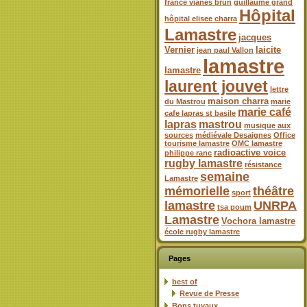
france vianes brun
guillaume grand
Hôpital
hôpital elisee charra
Lamastre
jacques
Vernier
laicite
jean paul Vallon
lamastre
lamastre
laurent jouvet
lettre
maison charra
du Mastrou
marie
marie café
cafe lapras st basile
lapras
mastrou
musique aux
sources
médiévale Desaignes
Office
tourisme lamastre
OMC lamastre
radioactive voice
philippe ranc
rugby lamastre
résistance
semaine
Lamastre
mémorielle
théâtre
sport
lamastre
UNRPA
tsa poum
Lamastre
Vochora lamastre
école rugby lamastre
Pages
best of
Revue de Presse
Bons tuyaux