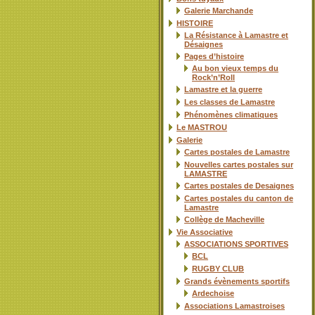
Galerie Marchande
HISTOIRE
La Résistance à Lamastre et
Désaignes
Pages d’histoire
Au bon vieux temps du
Rock’n’Roll
Lamastre et la guerre
Les classes de Lamastre
Phénomènes climatiques
Le MASTROU
Galerie
Cartes postales de Lamastre
Nouvelles cartes postales sur
LAMASTRE
Cartes postales de Desaignes
Cartes postales du canton de
Lamastre
Collège de Macheville
Vie Associative
ASSOCIATIONS SPORTIVES
BCL
RUGBY CLUB
Grands évènements sportifs
Ardechoise
Associations Lamastroises