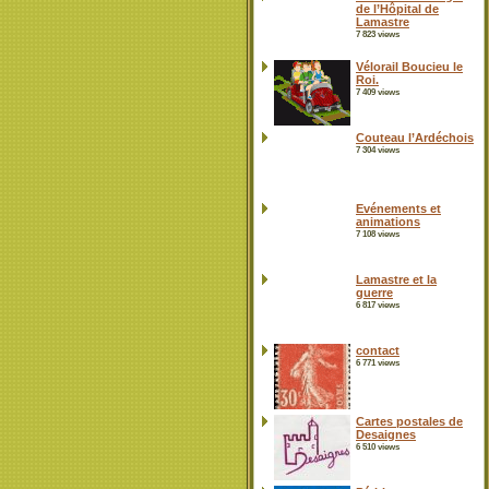
de l’Hôpital de
Lamastre
7 823 views
Vélorail Boucieu le
Roi.
7 409 views
Couteau l’Ardéchois
7 304 views
Evénements et
animations
7 108 views
Lamastre et la
guerre
6 817 views
contact
6 771 views
Cartes postales de
Desaignes
6 510 views