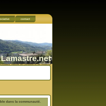
ociative
contact
Lamastre.net
Actualités, Histoire de Lamastre et de l'Ardèche
ble dans la communauté.