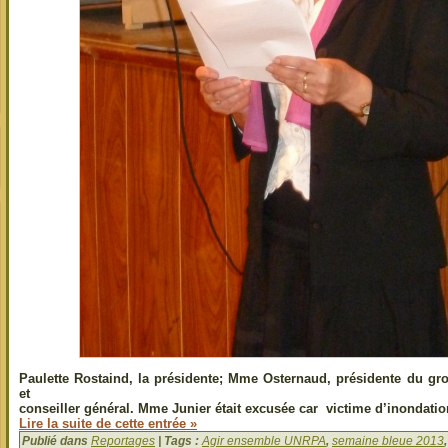
Paulette Rostaind, la présidente; Mme Osternaud, présidente du gro
et
conseiller général. Mme Junier était excusée car victime d’inondatio
Lire la suite de cette entrée »
Publié dans
Reportages
| Tags :
Agir ensemble UNRPA
,
semaine bleue 2013