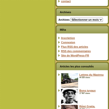
contact
Archives
Archives
Méta
Inscription
Connexion
Flux
RSS
des articles
RSS
des commentaires
Site de WordPress-FR
Articles les plus consultés
Lettres du Mastrou
44 325 views
Bons tuyaux
17 967 views
Rémi Gratia.