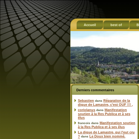
Accueil
best of
B
Derniers commentaires
Sebastien
Réparation de la
dans
digue de Lamastre, c’est OUF !!! ,
coriolanus
Manifestation
dans
soutien à la Res Publica et à ses
élus
Manifestation soutien
francois
dans
à la Res Publica et à ses élus
La digue de Lamastre, qui l’eut cru
Le Doux bien nommé.
?
dans