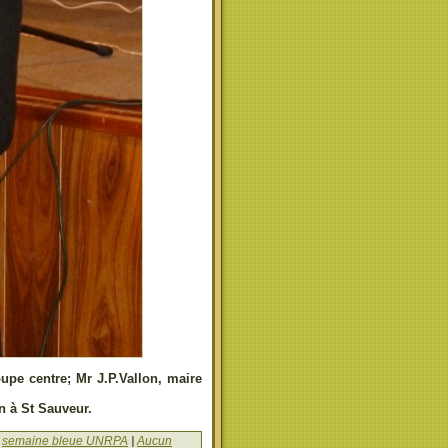
upe centre; Mr J.P.Vallon, maire
n à St Sauveur.
,
semaine bleue UNRPA
|
Aucun