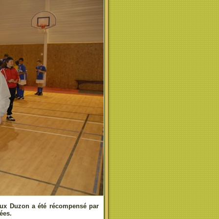
ux Duzon a été récompensé par
ées.