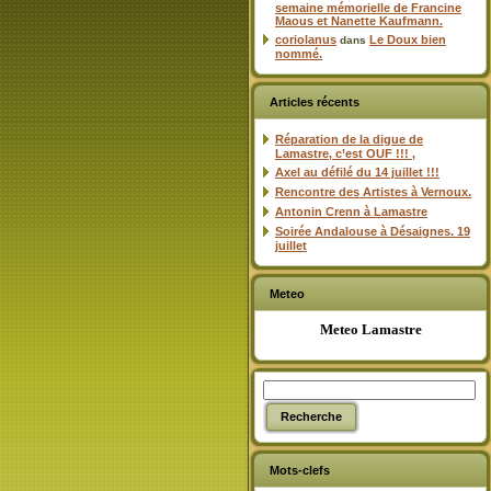
semaine mémorielle de Francine
Maous et Nanette Kaufmann.
coriolanus
Le Doux bien
dans
nommé.
Articles récents
Réparation de la digue de
Lamastre, c’est OUF !!! ,
Axel au défilé du 14 juillet !!!
Rencontre des Artistes à Vernoux.
Antonin Crenn à Lamastre
Soirée Andalouse à Désaignes. 19
juillet
Meteo
Meteo Lamastre
Mots-clefs