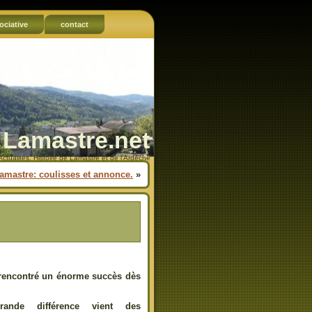
ociative
contact
Lamastre.net
Actualités, Histoire de Lamastre et de l'Ardèche
Lamastre: coulisses et annonce.
»
 rencontré un énorme succès dès
ande différence vient des