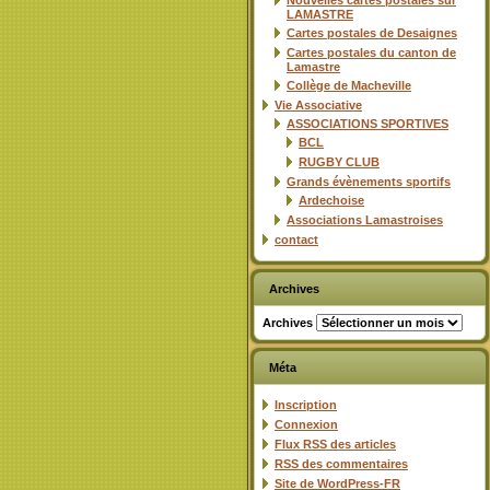
Nouvelles cartes postales sur
LAMASTRE
Cartes postales de Desaignes
Cartes postales du canton de
Lamastre
Collège de Macheville
Vie Associative
ASSOCIATIONS SPORTIVES
BCL
RUGBY CLUB
Grands évènements sportifs
Ardechoise
Associations Lamastroises
contact
Archives
Archives
Méta
Inscription
Connexion
Flux
RSS
des articles
RSS
des commentaires
Site de WordPress-FR