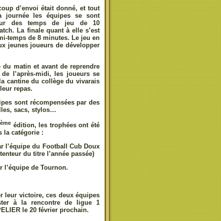
coup d’envoi était donné, et tout
a journée les équipes se sont
 sur des temps de jeu de 10
tch. La finale quant à elle s’est
mi-temps de 8 minutes. Le jeu en
ux jeunes joueurs de développer
 du matin et avant de reprendre
 de l’après-midi, les joueurs se
la cantine du collège du vivarais
leur repas.
uipes sont récompensées par des
les, sacs, stylos…
ème
édition, les trophées ont été
 la catégorie :
’équipe du Football Cub Doux
enteur du titre l’année passée)
’équipe de Tournon.
 leur victoire, ces deux équipes
ster à la rencontre de ligue 1
LIER le 20 février prochain.