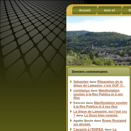
Accueil
best of
B
Derniers commentaires
Sebastien
Réparation de la
dans
digue de Lamastre, c’est OUF !!! ,
coriolanus
Manifestation
dans
soutien à la Res Publica et à ses
élus
Manifestation soutien
francois
dans
à la Res Publica et à ses élus
La digue de Lamastre, qui l’eut cru
Le Doux bien nommé.
?
dans
Roger Rostaind
Agathe Basile
dans
est décédé.
Causerie à l’EHPAD.
La
dans