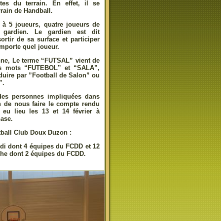
tes du terrain. En effet, il se
rrain de Handball.
 à 5 joueurs, quatre joueurs de
gardien. Le gardien est dit
sortir de sa surface et participer
mporte quel joueur.
enne, Le terme “FUTSAL” vient de
des mots “FUTEBOL” et “SALA”,
duire par ”Football de Salon” ou
”.
des personnes impliquées dans
in de nous faire le compte rendu
 eu lieu les 13 et 14 février à
ase.
ball Club Doux Duzon :
edi dont 4 équipes du FCDD et 12
nche dont 2 équipes du FCDD.