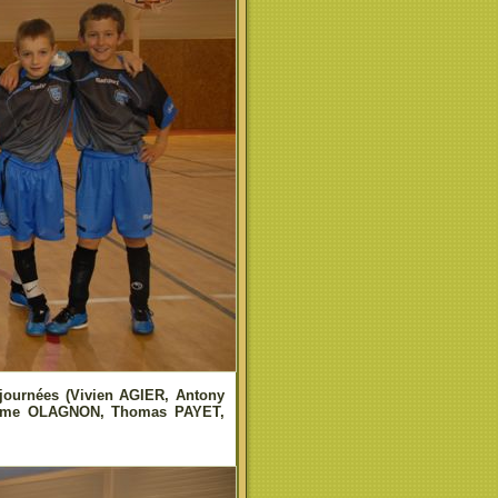
 journées (Vivien AGIER, Antony
rôme OLAGNON, Thomas PAYET,