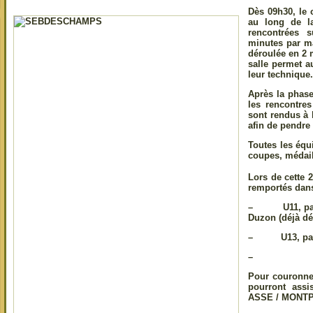
Dès 09h30, le 
au long de l
rencontrées
minutes par ma
déroulée en 2 
salle permet a
leur technique.
Après la phase
les rencontres
sont rendus à 
afin de pendre 
Toutes les éq
coupes, médail
Lors de cette 2
remportés dans
– U11, par l
Duzon (déjà dét
– U13, par l
–
Pour couronner
pourront assi
ASSE / MONTPE