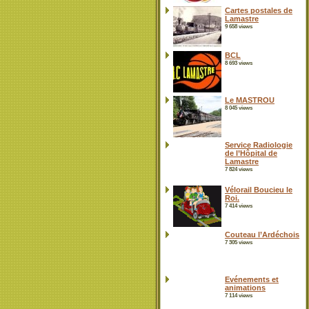
Cartes postales de
Lamastre
9 658 views
BCL
8 693 views
Le MASTROU
8 045 views
Service Radiologie
de l’Hôpital de
Lamastre
7 824 views
Vélorail Boucieu le
Roi.
7 414 views
Couteau l’Ardéchois
7 305 views
Evénements et
animations
7 114 views