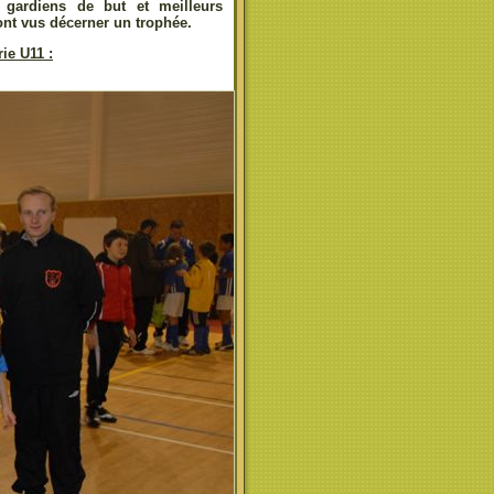
 gardiens de but et meilleurs
ont vus décerner un trophée.
ie U11 :