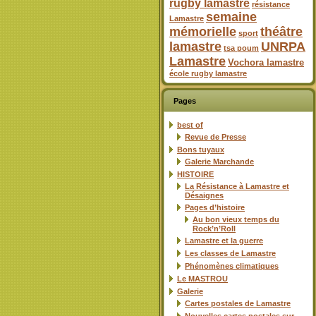
rugby lamastre
résistance
semaine
Lamastre
mémorielle
théâtre
sport
lamastre
UNRPA
tsa poum
Lamastre
Vochora lamastre
école rugby lamastre
Pages
best of
Revue de Presse
Bons tuyaux
Galerie Marchande
HISTOIRE
La Résistance à Lamastre et
Désaignes
Pages d’histoire
Au bon vieux temps du
Rock’n’Roll
Lamastre et la guerre
Les classes de Lamastre
Phénomènes climatiques
Le MASTROU
Galerie
Cartes postales de Lamastre