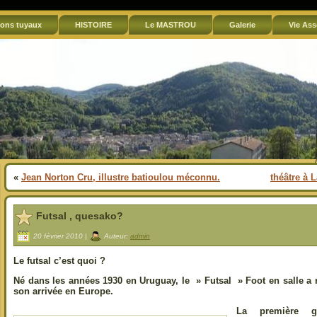
ons tuyaux
HISTOIRE
Le MASTROU
Galerie
Vie Ass
«
Jean Norton Cru, illustre batioulou méconnu.
théâtre à 
Futsal , quesako?
20 février 2010 |
Auteur:
admin
Le futsal c’est quoi ?
Né dans les années 1930 en Uruguay, le » Futsal » Foot en salle a
son arrivée en Europe.
La première gr