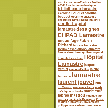
andré aziosmanoff
arbre a feuilles
ASVD foot lamastre desaignes
bibliothèque lamastre
Caroline Bouquet
caroline
bouquet escrime
chataigne
choeur ars nova
cinéma lamastre
conflit hopital
desaignes
lamastre
EHPAD Lamastre
encour'age
Fabien
Richard
fanfare lamastre
forum associations lamastre
france vianes brun
guillaume grand
Hôpital
hôpital elisee charra
Lamastre
jacques
Vernier
laicite
jean paul Vallon
lamastre
lamastre
laurent jouvet
lettre
maison charra
du Mastrou
marie
marie café
cafe lapras st basile
lapras
mastrou
musique aux
sources
médiévale Desaignes
Office
tourisme lamastre
OMC lamastre
radioactive voice
philippe ranc