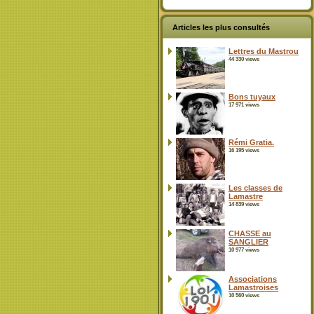
Articles les plus consultés
Lettres du Mastrou
44 330 views
Bons tuyaux
17 971 views
Rémi Gratia.
16 195 views
Les classes de
Lamastre
14 839 views
CHASSE au
SANGLIER
10 977 views
Associations
Lamastroises
10 560 views