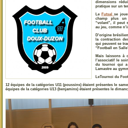
dimensions rédui
pratique sur un te
Le
Futsal
se joue
champ plus un 
“volant”, il peut 
au jeu, comme n’i
D’origine brésili
la contraction 
qui peuvent se tra
“Football en Salle
Mais laissons à 
l’associatif le so
du tournoi qui a
Lamastre au gymn
LeTournoi du Foot
12 équipes de la catégories U11 (poussins) étaient présentes le sam
équipes de la catégories U13 (benjamins) étaient présentes le dima