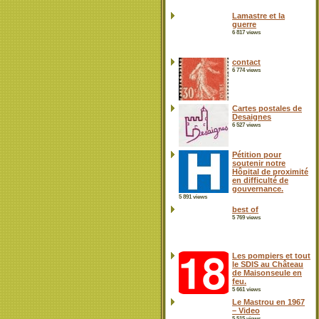
Lamastre et la
guerre
6 817 views
contact
6 774 views
Cartes postales de
Desaignes
6 527 views
Pétition pour
soutenir notre
Hôpital de proximité
en difficulté de
gouvernance.
5 891 views
best of
5 769 views
Les pompiers et tout
le SDIS au Château
de Maisonseule en
feu.
5 661 views
Le Mastrou en 1967
– Video
5 515 views