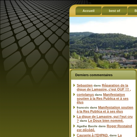
Accueil
best of
B
Derniers commentaires
Sebastien
Réparation de la
dans
digue de Lamastre, c’est OUF !!! ,
coriolanus
Manifestation
dans
soutien à la Res Publica et à ses
élus
Manifestation soutien
francois
dans
à la Res Publica et à ses élus
La digue de Lamastre, qui l’eut cru
Le Doux bien nommé.
?
dans
Roger Rostaind
Agathe Basile
dans
est décédé.
Causerie à l’EHPAD.
La
dans