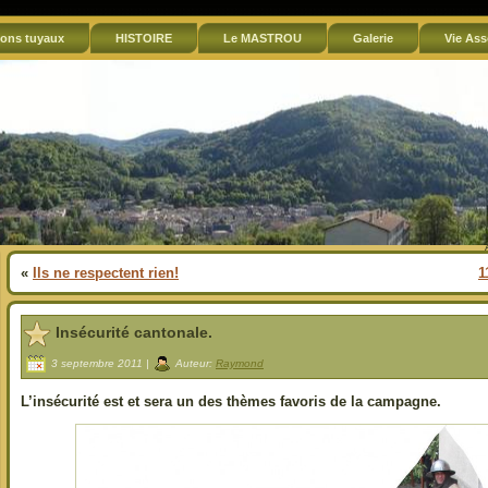
ons tuyaux
HISTOIRE
Le MASTROU
Galerie
Vie Ass
«
Ils ne respectent rien!
1
Insécurité cantonale.
3 septembre 2011 |
Auteur:
Raymond
L’insécurité est et sera un des thèmes favoris de la campagne.