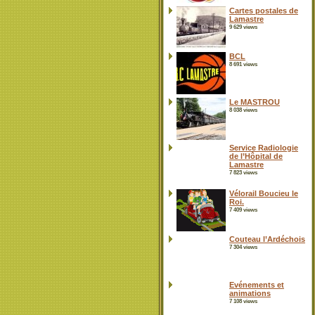
Cartes postales de
Lamastre
9 629 views
BCL
8 691 views
Le MASTROU
8 038 views
Service Radiologie
de l’Hôpital de
Lamastre
7 823 views
Vélorail Boucieu le
Roi.
7 409 views
Couteau l’Ardéchois
7 304 views
Evénements et
animations
7 108 views