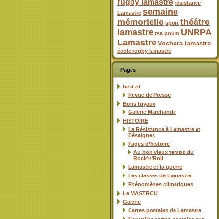
rugby lamastre
résistance
semaine
Lamastre
mémorielle
théâtre
sport
lamastre
UNRPA
tsa poum
Lamastre
Vochora lamastre
école rugby lamastre
Pages
best of
Revue de Presse
Bons tuyaux
Galerie Marchande
HISTOIRE
La Résistance à Lamastre et
Désaignes
Pages d’histoire
Au bon vieux temps du
Rock’n’Roll
Lamastre et la guerre
Les classes de Lamastre
Phénomènes climatiques
Le MASTROU
Galerie
Cartes postales de Lamastre