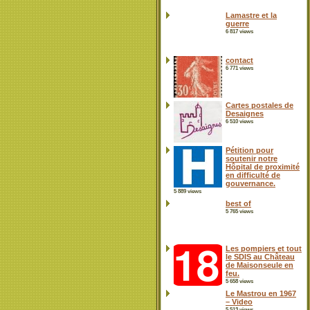
Lamastre et la
guerre
6 817 views
contact
6 771 views
Cartes postales de
Desaignes
6 510 views
Pétition pour
soutenir notre
Hôpital de proximité
en difficulté de
gouvernance.
5 889 views
best of
5 765 views
Les pompiers et tout
le SDIS au Château
de Maisonseule en
feu.
5 658 views
Le Mastrou en 1967
– Video
5 513 views