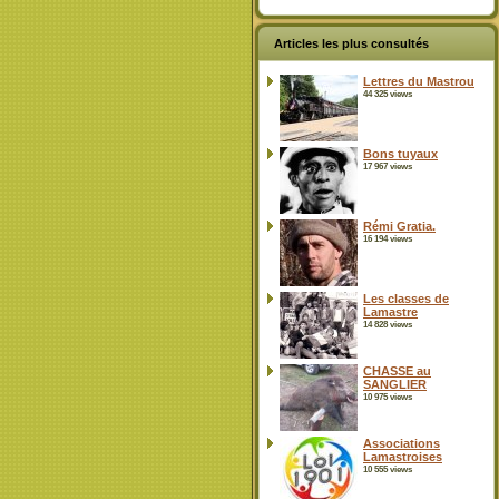
Articles les plus consultés
Lettres du Mastrou
44 325 views
Bons tuyaux
17 967 views
Rémi Gratia.
16 194 views
Les classes de
Lamastre
14 828 views
CHASSE au
SANGLIER
10 975 views
Associations
Lamastroises
10 555 views