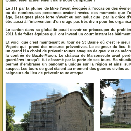
Quand est-il actuellement dans notre campagne ?
Le JTT par la plume de Mike l’avait évoquée à l’occasion des évèn
où de nombreuses personnes avaient revécu des moments que l’on
âge, Desaignes place forte n’avait eu son salut que par la grâce 
être aussi à l’intervention d’un orage pas très divin pour les organisa
Le canton dans sa globalité parait devoir se préoccuper du problè
2011 à de folles équipes qui ont investi un court instant les bâtim
Et voici que c’est maintenant au tour de St Basile où c’est le sie
Vigerie qui prend des mesures préventives. Le seigneur du lieu, fi
un grand H a choisi de prévenir toutes attaques de gueux et de mé
la contrée de Bazile-Maron. Le château de Maisonseule avait perdu
guerrières lorsqu’il fut désarmé par la perte de ses tours. Sa situation
permet d’embraser un panorama unique sur la région et ainsi sur
suspect Les tours de guet étaient au moment des guerres civiles au
seigneurs du lieu de prévenir toute attaque.