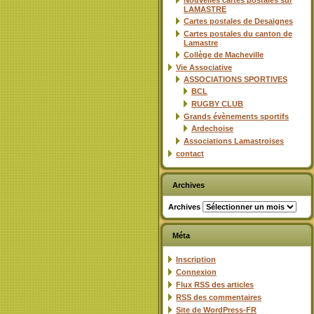
Nouvelles cartes postales sur
LAMASTRE
Cartes postales de Desaignes
Cartes postales du canton de
Lamastre
Collège de Macheville
Vie Associative
ASSOCIATIONS SPORTIVES
BCL
RUGBY CLUB
Grands évènements sportifs
Ardechoise
Associations Lamastroises
contact
Archives
Archives
Méta
Inscription
Connexion
Flux
RSS
des articles
RSS
des commentaires
Site de WordPress-FR