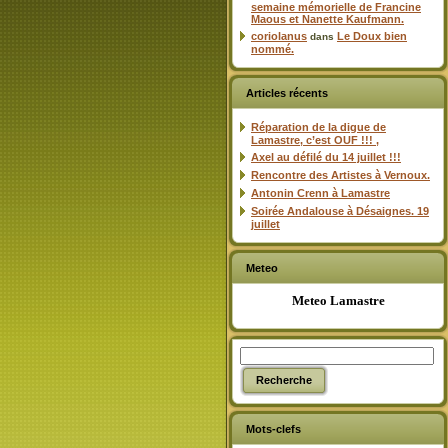
semaine mémorielle de Francine
Maous et Nanette Kaufmann.
coriolanus
Le Doux bien
dans
nommé.
Articles récents
Réparation de la digue de
Lamastre, c’est OUF !!! ,
Axel au défilé du 14 juillet !!!
Rencontre des Artistes à Vernoux.
Antonin Crenn à Lamastre
Soirée Andalouse à Désaignes. 19
juillet
Meteo
Meteo Lamastre
Mots-clefs