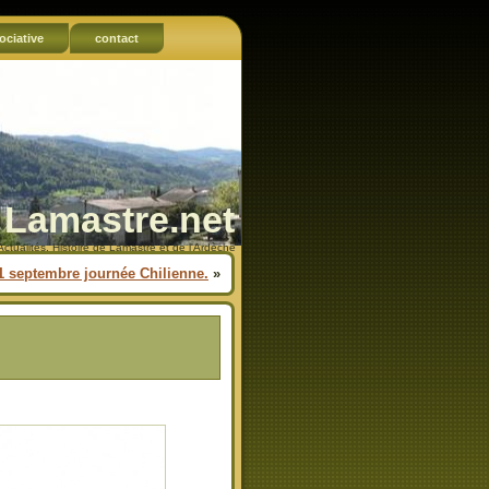
ociative
contact
Lamastre.net
Actualités, Histoire de Lamastre et de l'Ardèche
1 septembre journée Chilienne.
»