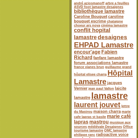
andré aziosmanoff
arbre a feuilles
ASVD foot lamastre desaignes
bibliothèque lamastre
Caroline Bouquet
caroline
bouquet escrime
chataigne
choeur ars nova
cinéma lamastre
conflit hopital
desaignes
lamastre
EHPAD Lamastre
encour'age
Fabien
Richard
fanfare lamastre
forum associations lamastre
france vianes brun
guillaume grand
Hôpital
hôpital elisee charra
Lamastre
jacques
Vernier
laicite
jean paul Vallon
lamastre
lamastre
laurent jouvet
lettre
maison charra
du Mastrou
marie
marie café
cafe lapras st basile
lapras
mastrou
musique aux
sources
médiévale Desaignes
Office
tourisme lamastre
OMC lamastre
radioactive voice
philippe ranc