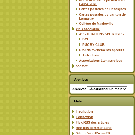
Nouvelles cartes postales sur
LAMASTRE
Cartes postales de Desaignes
Cartes postales du canton de
Lamastre
Collège de Macheville
Vie Associative
ASSOCIATIONS SPORTIVES
BCL
RUGBY CLUB
Grands évènements sportifs
Ardechoise
Associations Lamastroises
contact
Archives
Archives
Méta
Inscription
Connexion
Flux
RSS
des articles
RSS
des commentaires
Site de WordPress-FR