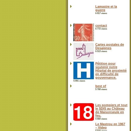
Lamastre et la
guerre
6 817 views
contact
6 772 views
Cartes postales de
Desaignes
6 513 views
Pétition pour
soutenir notre
Hôpital de proximité
en difficulté de
gouvernance.
5 891 views
best of
5 768 views
Les pompiers et tout
le SDIS au Château
de Maisonseule en
feu.
5 660 views
Le Mastrou en 1967
– Video
5 515 views