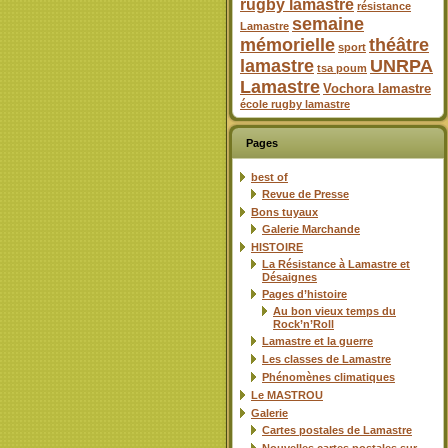
rugby lamastre
résistance
semaine
Lamastre
mémorielle
théâtre
sport
lamastre
UNRPA
tsa poum
Lamastre
Vochora lamastre
école rugby lamastre
Pages
best of
Revue de Presse
Bons tuyaux
Galerie Marchande
HISTOIRE
La Résistance à Lamastre et
Désaignes
Pages d’histoire
Au bon vieux temps du
Rock’n’Roll
Lamastre et la guerre
Les classes de Lamastre
Phénomènes climatiques
Le MASTROU
Galerie
Cartes postales de Lamastre