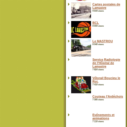
Cartes postales de
Lamastre
9 644 views
BCL
8 693 views
Le MASTROU
8 040 views
Service Radiologie
de l’Hôpital de
Lamastre
7 824 views
Vélorail Boucieu le
Roi.
7 410 views
Couteau l’Ardéchois
7 305 views
Evénements et
animations
7 110 views