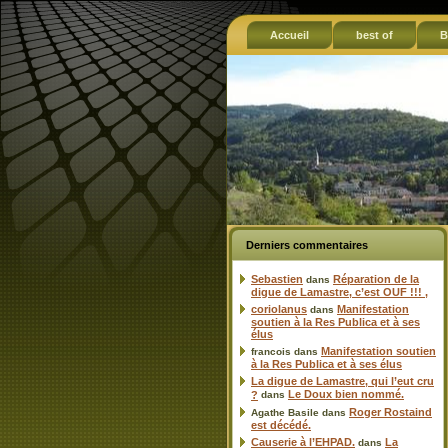
Accueil
best of
B
Derniers commentaires
Sebastien
Réparation de la
dans
digue de Lamastre, c’est OUF !!! ,
coriolanus
Manifestation
dans
soutien à la Res Publica et à ses
élus
Manifestation soutien
francois
dans
à la Res Publica et à ses élus
La digue de Lamastre, qui l’eut cru
Le Doux bien nommé.
?
dans
Roger Rostaind
Agathe Basile
dans
est décédé.
Causerie à l’EHPAD.
La
dans