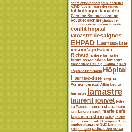
andré aziosmanoff
arbre a feuilles
ASVD foot lamastre desaignes
bibliothèque lamastre
Caroline Bouquet
caroline
bouquet escrime
chataigne
choeur ars nova
cinéma lamastre
conflit hopital
desaignes
lamastre
EHPAD Lamastre
encour'age
Fabien
Richard
fanfare lamastre
forum associations lamastre
france vianes brun
guillaume grand
Hôpital
hôpital elisee charra
Lamastre
jacques
Vernier
laicite
jean paul Vallon
lamastre
lamastre
laurent jouvet
lettre
maison charra
du Mastrou
marie
marie café
cafe lapras st basile
lapras
mastrou
musique aux
sources
médiévale Desaignes
Office
tourisme lamastre
OMC lamastre
radioactive voice
philippe ranc