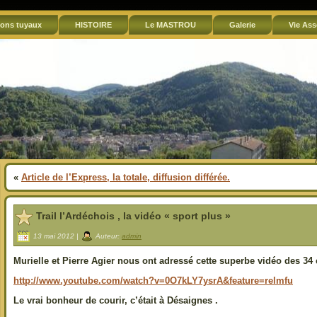
ons tuyaux
HISTOIRE
Le MASTROU
Galerie
Vie Ass
«
Article de l’Express, la totale, diffusion différée.
Trail l’Ardéchois , la vidéo « sport plus »
13 mai 2012 |
Auteur:
admin
Murielle et Pierre Agier nous ont adressé cette superbe vidéo des 34
http://www.youtube.com/watch?v=0O7kLY7ysrA&feature=relmfu
Le vrai bonheur de courir, c’était à Désaignes .