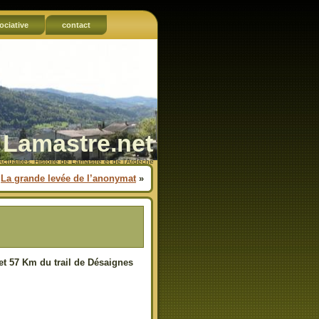
ociative
contact
Lamastre.net
Actualités, Histoire de Lamastre et de l'Ardèche
La grande levée de l’anonymat
»
 et 57 Km du trail de Désaignes