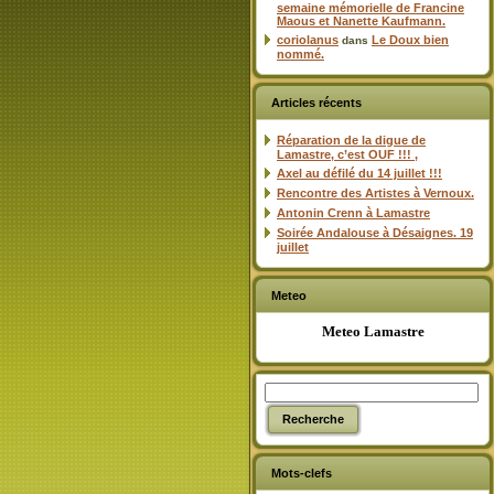
semaine mémorielle de Francine
Maous et Nanette Kaufmann.
coriolanus
Le Doux bien
dans
nommé.
Articles récents
Réparation de la digue de
Lamastre, c’est OUF !!! ,
Axel au défilé du 14 juillet !!!
Rencontre des Artistes à Vernoux.
Antonin Crenn à Lamastre
Soirée Andalouse à Désaignes. 19
juillet
Meteo
Meteo Lamastre
Mots-clefs