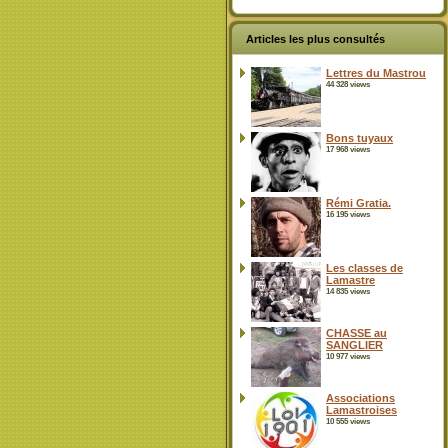
Articles les plus consultés
Lettres du Mastrou
44 328 views
Bons tuyaux
17 968 views
Rémi Gratia.
16 195 views
Les classes de
Lamastre
14 835 views
CHASSE au
SANGLIER
10 977 views
Associations
Lamastroises
10 555 views