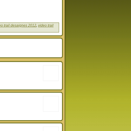
eo trail desaignes 2012
,
video trail