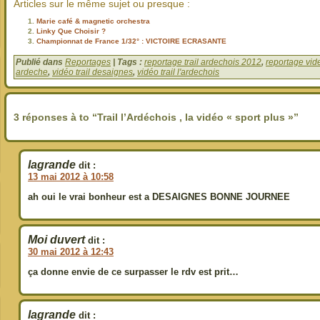
Articles sur le même sujet ou presque :
Marie café & magnetic orchestra
Linky Que Choisir ?
Championnat de France 1/32° : VICTOIRE ECRASANTE
Publié dans
Reportages
| Tags :
reportage trail ardechois 2012
,
reportage vid
ardeche
,
vidéo trail desaignes
,
vidéo trail l'ardechois
3 réponses à to “Trail l’Ardéchois , la vidéo « sport plus »”
lagrande
dit :
13 mai 2012 à 10:58
ah oui le vrai bonheur est a DESAIGNES BONNE JOURNEE
Moi duvert
dit :
30 mai 2012 à 12:43
ça donne envie de ce surpasser le rdv est prit…
lagrande
dit :