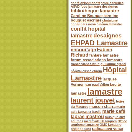
andré aziosmanoff
arbre a feuilles
ASVD foot lamastre desaignes
bibliothèque lamastre
Caroline Bouquet
caroline
bouquet escrime
chataigne
choeur ars nova
cinéma lamastre
conflit hopital
desaignes
lamastre
EHPAD Lamastre
encour'age
Fabien
Richard
fanfare lamastre
forum associations lamastre
france vianes brun
guillaume grand
Hôpital
hôpital elisee charra
Lamastre
jacques
Vernier
laicite
jean paul Vallon
lamastre
lamastre
laurent jouvet
lettre
maison charra
du Mastrou
marie
marie café
cafe lapras st basile
lapras
mastrou
musique aux
sources
médiévale Desaignes
Office
tourisme lamastre
OMC lamastre
radioactive voice
philippe ranc