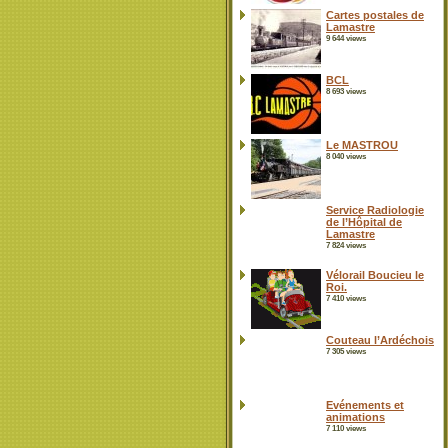
Cartes postales de
Lamastre
9 644 views
BCL
8 693 views
Le MASTROU
8 040 views
Service Radiologie
de l’Hôpital de
Lamastre
7 824 views
Vélorail Boucieu le
Roi.
7 410 views
Couteau l’Ardéchois
7 305 views
Evénements et
animations
7 110 views