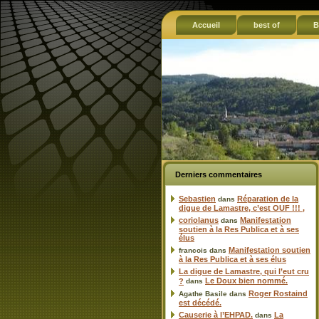
Accueil
best of
B
Derniers commentaires
Sebastien
Réparation de la
dans
digue de Lamastre, c’est OUF !!! ,
coriolanus
Manifestation
dans
soutien à la Res Publica et à ses
élus
Manifestation soutien
francois
dans
à la Res Publica et à ses élus
La digue de Lamastre, qui l’eut cru
Le Doux bien nommé.
?
dans
Roger Rostaind
Agathe Basile
dans
est décédé.
Causerie à l’EHPAD.
La
dans