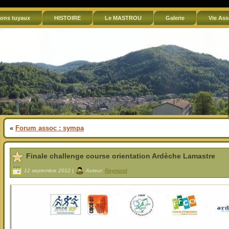
ons tuyaux
HISTOIRE
Le MASTROU
Galerie
Vie Ass
«
Forum assoc : sympa
Finale challenge course orientation Ardèche Lamastre
12 septembre 2012 |
Auteur:
Raymond