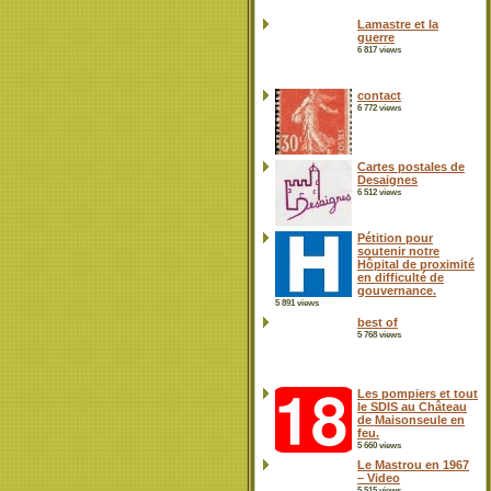
Lamastre et la
guerre
6 817 views
contact
6 772 views
Cartes postales de
Desaignes
6 512 views
Pétition pour
soutenir notre
Hôpital de proximité
en difficulté de
gouvernance.
5 891 views
best of
5 768 views
Les pompiers et tout
le SDIS au Château
de Maisonseule en
feu.
5 660 views
Le Mastrou en 1967
– Video
5 515 views