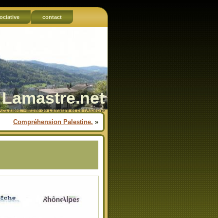
ociative
contact
Lamastre.net
Actualités, Histoire de Lamastre et de l'Ardèche
Compréhension Palestine.
»