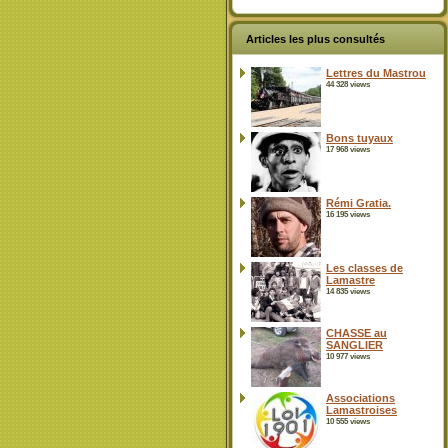
Articles les plus consultés
Lettres du Mastrou
44 328 views
Bons tuyaux
17 968 views
Rémi Gratia.
16 195 views
Les classes de
Lamastre
14 835 views
CHASSE au
SANGLIER
10 977 views
Associations
Lamastroises
10 555 views