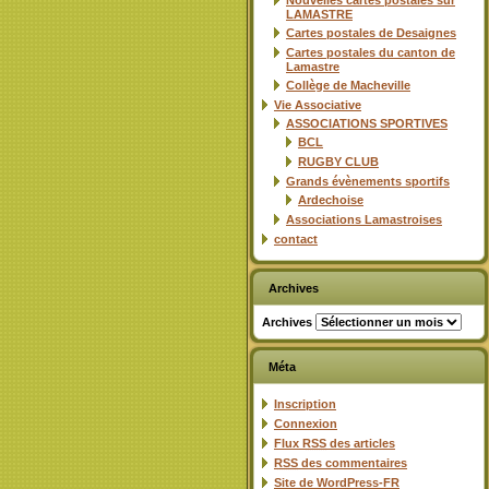
Nouvelles cartes postales sur
LAMASTRE
Cartes postales de Desaignes
Cartes postales du canton de
Lamastre
Collège de Macheville
Vie Associative
ASSOCIATIONS SPORTIVES
BCL
RUGBY CLUB
Grands évènements sportifs
Ardechoise
Associations Lamastroises
contact
Archives
Archives
Méta
Inscription
Connexion
Flux
RSS
des articles
RSS
des commentaires
Site de WordPress-FR