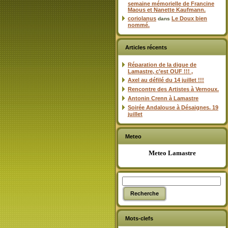
semaine mémorielle de Francine
Maous et Nanette Kaufmann.
coriolanus
Le Doux bien
dans
nommé.
Articles récents
Réparation de la digue de
Lamastre, c’est OUF !!! ,
Axel au défilé du 14 juillet !!!
Rencontre des Artistes à Vernoux.
Antonin Crenn à Lamastre
Soirée Andalouse à Désaignes. 19
juillet
Meteo
Meteo Lamastre
Mots-clefs