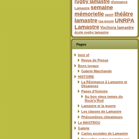
rugby lamastre
résistance
semaine
Lamastre
mémorielle
théâtre
sport
lamastre
UNRPA
tsa poum
Lamastre
Vochora lamastre
école rugby lamastre
Pages
best of
Revue de Presse
Bons tuyaux
Galerie Marchande
HISTOIRE
La Résistance à Lamastre et
Désaignes
Pages d’histoire
Au bon vieux temps du
Rock’n’Roll
Lamastre et la guerre
Les classes de Lamastre
Phénomènes climatiques
Le MASTROU
Galerie
Cartes postales de Lamastre