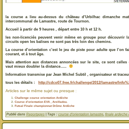
la course a lieu au-dessus du château d’Urbilhac dimanche mat
intercommunal de Lamastre, route de Tournon.
Accueil à partir de 9 heures , départ entre 10 h et 12 h.
les non-licenciés peuvent venir même en groupe pour découvrir la
circuits open les balises ne sont pas très loin des chemins.
La course d’orientation c’est le jeu de piste pour adulte que l’on 
courant, et à tout âge.
Mais attention aux distances annoncées sur le site, ce sont celles 
vaut mieux doubler la distance…..
Information transmise par Jean Michel Subtil , organisateur et traceur
tous les détails :
http://cdco07.free.fr/challenge/2012/lamastre/I
Articles sur le même sujet ou presque :
Challenge course orientation Ardèche
Course d’orientation EVA , Areilladou.
Futsal Finale championnat Drôme Ardèche
Publié dans
Reportages
| Tags :
course d'orientation lamastre
,
finale ardeche 