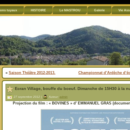
ons tuyaux
HISTOIRE
Le MASTROU
Galerie
Vie Ass
«
Saison Théâtre 2012-2013.
Championnat d’Ardèche d’éc
Ecran Village, bouffe du boeuf. Dimanche de 15H30 à la nu
27 septembre 2012 |
Auteur:
admin
Projection du film : « BOVINES » d’ EMMANUEL GRAS (documenta