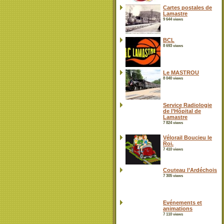
Cartes postales de
Lamastre
9 644 views
BCL
8 693 views
Le MASTROU
8 040 views
Service Radiologie
de l’Hôpital de
Lamastre
7 824 views
Vélorail Boucieu le
Roi.
7 410 views
Couteau l’Ardéchois
7 305 views
Evénements et
animations
7 110 views