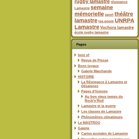
rugby lamastre
résistance
semaine
Lamastre
mémorielle
théâtre
sport
lamastre
UNRPA
tsa poum
Lamastre
Vochora lamastre
école rugby lamastre
Pages
best of
Revue de Presse
Bons tuyaux
Galerie Marchande
HISTOIRE
La Résistance à Lamastre et
Désaignes
Pages d’histoire
Au bon vieux temps du
Rock’n’Roll
Lamastre et la guerre
Les classes de Lamastre
Phénomènes climatiques
Le MASTROU
Galerie
Cartes postales de Lamastre