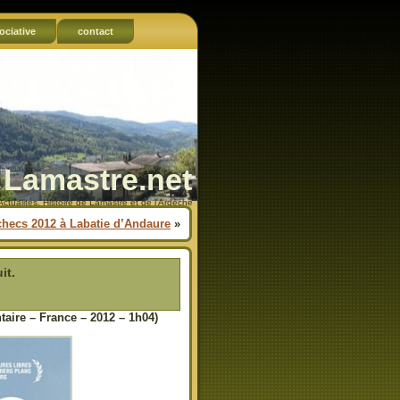
ociative
contact
Lamastre.net
Actualités, Histoire de Lamastre et de l'Ardèche
hecs 2012 à Labatie d’Andaure
»
it.
ire – France – 2012 – 1h04)