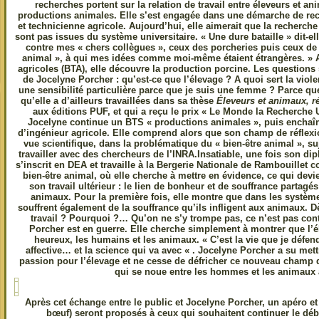
recherches portent sur la relation de travail entre éleveurs et a
productions animales. Elle s’est engagée dans une démarche de rec
et technicienne agricole. Aujourd’hui, elle aimerait que la recherch
sont pas issues du système universitaire. « Une dure bataille » dit-elle
contre mes « chers collègues », ceux des porcheries puis ceux de l
animal », à qui mes idées comme moi-même étaient étrangères. » A
agricoles (BTA), elle découvre la production porcine. Les questions 
de Jocelyne Porcher : qu’est-ce que l’élevage ? A quoi sert la viole
une sensibilité particulière parce que je suis une femme ? Parce qu
qu’elle a d’ailleurs travaillées dans sa thèse
Éleveurs et animaux, ré
aux éditions PUF, et qui a reçu le prix « Le Monde la Recherche U
Jocelyne continue un BTS « productions animales », puis enchaî
d’ingénieur agricole. Elle comprend alors que son champ de réflexio
vue scientifique, dans la problématique du « bien-être animal », s
travailler avec des chercheurs de l’INRA.Insatiable, une fois son di
s’inscrit en DEA et travaille à la Bergerie Nationale de Rambouillet
bien-être animal, où elle cherche à mettre en évidence, ce qui devie
son travail ultérieur : le lien de bonheur et de souffrance partagés
animaux. Pour la première fois, elle montre que dans les systèmes
souffrent également de la souffrance qu’ils infligent aux animaux. D
travail ? Pourquoi ?… Qu’on ne s’y trompe pas, ce n’est pas con
Porcher est en guerre. Elle cherche simplement à montrer que l’é
heureux, les humains et les animaux. « C’est la vie que je défends
affective… et la science qui va avec « . Jocelyne Porcher a su mett
passion pour l’élevage et ne cesse de défricher ce nouveau champ de
qui se noue entre les hommes et les animaux a
Après cet échange entre le public et Jocelyne Porcher, un apéro et
bœuf) seront proposés à ceux qui souhaitent continuer le déb