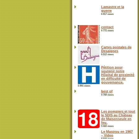
Lamastre et la
guerre
6 817 views
contact
6 772 views
Cartes postales de
Desaignes
6 512 views
Pétition pour
soutenir notre
Hôpital de proximité
en difficulté de
gouvernance.
5 891 views
best of
5 768 views
Les pompiers et tout
le SDIS au Château
de Maisonseule en
feu.
5 660 views
Le Mastrou en 1967
– Video
5 515 views