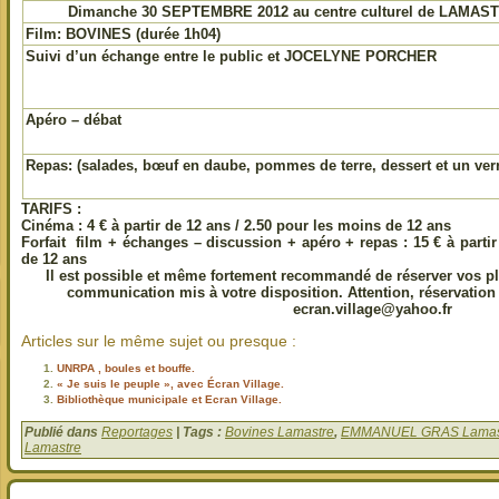
Dimanche 30 SEPTEMBRE 2012 au centre culturel de LAMAS
Film: BOVINES
(durée 1h04)
Suivi d’un échange entre le public et JOCELYNE PORCHER
Apéro – débat
Repas:
(salades, bœuf en daube, pommes de terre, dessert et un verr
TARIFS :
Cinéma : 4 € à partir de 12 ans / 2.50 pour les moins de 12 ans
Forfait film + échanges – discussion + apéro + repas : 15 € à parti
de 12 ans
Il est possible et même fortement recommandé de réserver vos pl
communication mis à votre disposition. Attention, réservation 
ecran.village@yahoo.fr
Articles sur le même sujet ou presque :
UNRPA , boules et bouffe.
« Je suis le peuple », avec Écran Village.
Bibliothèque municipale et Ecran Village.
Publié dans
Reportages
| Tags :
Bovines Lamastre
,
EMMANUEL GRAS Lamas
Lamastre