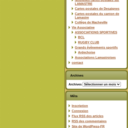
Nouvelles cartes postales sur
LAMASTRE
Cartes postales de Desaignes
Cartes postales du canton de
Lamastre
Collège de Macheville
Vie Associative
ASSOCIATIONS SPORTIVES
BCL
RUGBY CLUB
Grands évènements sportifs
Ardechoise
Associations Lamastroises
contact
Archives
Archives
Méta
Inscription
Connexion
Flux
RSS
des articles
RSS
des commentaires
Site de WordPress-FR