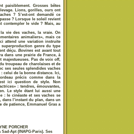
nt paisiblement. Grosses bêtes
levage. Lions, gorilles, ours ont
 vaches ? S’est-ont demandé ce
passe ? Lorsque le soleil revient
nt contempler le vide ? Mais, au
 la vie des vaches, la vraie. On
umentaires animaliers», mais ce
ci attend une variation instruite
le superproduction genre du type
ent déçu.
Bovines
est avant tout
ra dans une prairie de France, à
t majestueuses. Pas de voix off,
 du troupeau de charolaises et de
vec ses seules splendides vaches
 celui de la bonne distance. Ici,
e cordeau précis comme dans la
 est ici question de style. Non
actrices» : tendres, émouvantes,
n. Le style étant lui aussi une
ue : le cinéaste et ses vaches se
, dans l’instant du plan, dans un
orce de patience, Emmanuel Gras a
CELYNE PORCHER
a Sad-Apt (INAPG-Paris). Ses