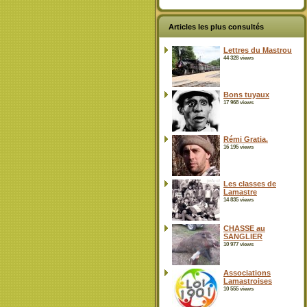
Articles les plus consultés
Lettres du Mastrou
44 328 views
Bons tuyaux
17 968 views
Rémi Gratia.
16 195 views
Les classes de
Lamastre
14 835 views
CHASSE au
SANGLIER
10 977 views
Associations
Lamastroises
10 555 views