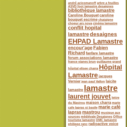
andré aziosmanoff
arbre a feuilles
ASVD foot lamastre desaignes
bibliothèque lamastre
Caroline Bouquet
caroline
bouquet escrime
chataigne
choeur ars nova
cinéma lamastre
conflit hopital
desaignes
lamastre
EHPAD Lamastre
encour'age
Fabien
Richard
fanfare lamastre
forum associations lamastre
france vianes brun
guillaume grand
Hôpital
hôpital elisee charra
Lamastre
jacques
Vernier
laicite
jean paul Vallon
lamastre
lamastre
laurent jouvet
lettre
maison charra
du Mastrou
marie
marie café
cafe lapras st basile
lapras
mastrou
musique aux
sources
médiévale Desaignes
Office
tourisme lamastre
OMC lamastre
radioactive voice
philippe ranc