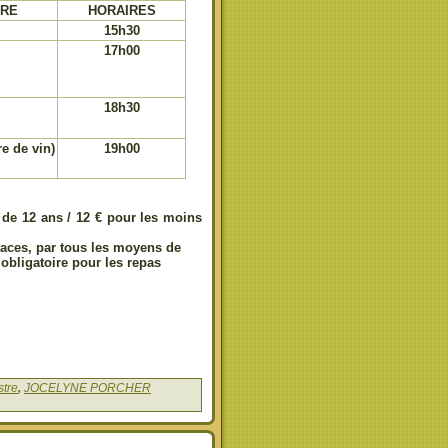
TRE
HORAIRES
15h30
17h00
18h30
e de vin)
19h00
r de 12 ans / 12 € pour les moins
aces, par tous les moyens de
obligatoire pour les repas
tre
,
JOCELYNE PORCHER