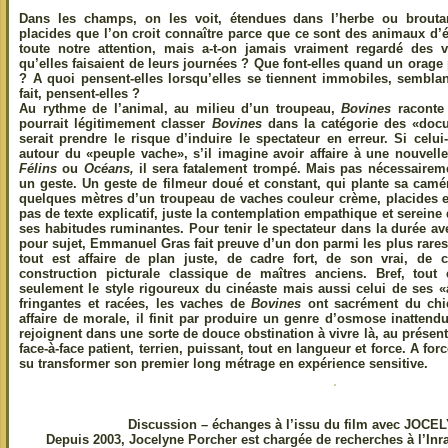
Dans les champs, on les voit, étendues dans l’herbe ou brouta
placides que l’on croit connaître parce que ce sont des animaux d’é
toute notre attention, mais a-t-on jamais vraiment regardé des
qu’elles faisaient de leurs journées ? Que font-elles quand un orage 
? A quoi pensent-elles lorsqu’elles se tiennent immobiles, sembla
fait, pensent-elles ?
Au rythme de l’animal, au milieu d’un troupeau,
Bovines
raconte
pourrait légitimement classer
Bovines
dans la catégorie des «doc
serait prendre le risque d’induire le spectateur en erreur. Si celui-
autour du «peuple vache», s’il imagine avoir affaire à une nouvel
Félins
ou
Océans,
il sera fatalement trompé. Mais pas nécessairem
un geste. Un geste de filmeur doué et constant, qui plante sa camé
quelques mètres d’un troupeau de vaches couleur crème, placides e
pas de texte explicatif, juste la contemplation empathique et sereine
ses habitudes ruminantes. Pour tenir le spectateur dans la durée a
pour sujet, Emmanuel Gras fait preuve d’un don parmi les plus rares :
tout est affaire de plan juste, de cadre fort, de son vrai, d
construction picturale classique de maîtres anciens. Bref, tout
seulement le style rigoureux du cinéaste mais aussi celui de ses «
fringantes et racées, les vaches de
Bovines
ont sacrément du chie
affaire de morale, il finit par produire un genre d’osmose inattend
rejoignent dans une sorte de douce obstination à vivre là, au présent
face-à-face patient, terrien, puissant, tout en langueur et force. A f
su transformer son premier long métrage en expérience sensitive.
Discussion – échanges à l’issu du film avec JO
Depuis 2003, Jocelyne Porcher est chargée de recherches à l’Inr