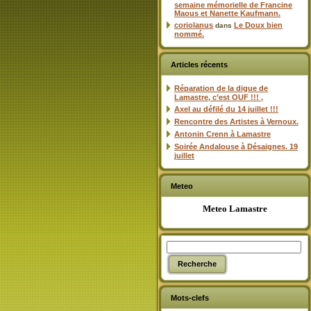
semaine mémorielle de Francine
Maous et Nanette Kaufmann.
coriolanus
Le Doux bien
dans
nommé.
Articles récents
Réparation de la digue de
Lamastre, c’est OUF !!! ,
Axel au défilé du 14 juillet !!!
Rencontre des Artistes à Vernoux.
Antonin Crenn à Lamastre
Soirée Andalouse à Désaignes. 19
juillet
Meteo
Meteo Lamastre
Mots-clefs