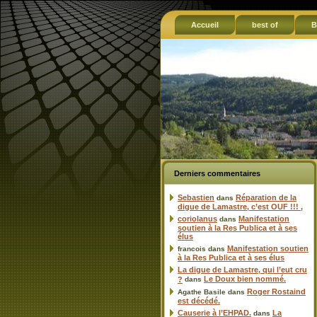
Accueil
best of
B
Derniers commentaires
Sebastien
Réparation de la
dans
digue de Lamastre, c’est OUF !!! ,
coriolanus
Manifestation
dans
soutien à la Res Publica et à ses
élus
Manifestation soutien
francois
dans
à la Res Publica et à ses élus
La digue de Lamastre, qui l’eut cru
Le Doux bien nommé.
?
dans
Roger Rostaind
Agathe Basile
dans
est décédé.
Causerie à l’EHPAD.
La
dans