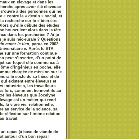
nimaux en élevage et dans les
herche après avoir été éleveuse
e s’ouvre à des personnes qui ne
 « contre le « destin » social, et
a recherche sur le « bien-être
lors qu’elle débute des études
se bousculent alors dans la tête
nce dans les porcheries ? Ai-je
e je suis néo-rurale ? Questions
inventer le lien
, parue en 2002,
niversitaire ». Après le BTA,
ne sur une formation continue
n peut s’inscrire, d’un point de
ujet sur lequel elle commence à
plôme d’ingénieur en poche, elle
 comme chargée de mission sur le
ndra le socle de sa thèse et de
 qui existent entre éleveurs et
 industriels, les travailleurs
ès lors, comment tiennent-ils au
tre les éleveurs que Jocelyne
levage est un métier qui rend
, la vraie vie, relationnelle,
re au service de la science, sa
 réflexion sur l’intime relation
u travail.
 un repas (à base de viande de
at autour d’un bon repas!