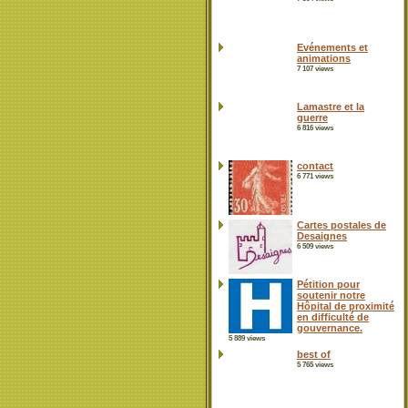
Evénements et
animations
7 107 views
Lamastre et la
guerre
6 816 views
contact
6 771 views
Cartes postales de
Desaignes
6 509 views
Pétition pour
soutenir notre
Hôpital de proximité
en difficulté de
gouvernance.
5 889 views
best of
5 765 views