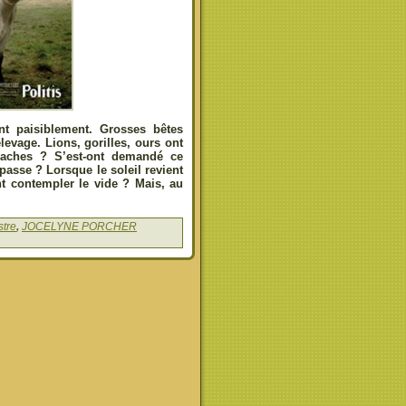
nt paisiblement. Grosses bêtes
levage. Lions, gorilles, ours ont
 vaches ? S’est-ont demandé ce
passe ? Lorsque le soleil revient
nt contempler le vide ? Mais, au
tre
,
JOCELYNE PORCHER