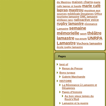
maison charra
du Mastrou
marie
marie café
cafe lapras st basile
lapras
mastrou
musique aux
sources
médiévale Desaignes
Office
tourisme lamastre
OMC lamastre
radioactive voice
philippe ranc
rugby lamastre
résistance
semaine
Lamastre
mémorielle
théâtre
sport
lamastre
UNRPA
tsa poum
Lamastre
Vochora lamastre
école rugby lamastre
Pages
best of
Revue de Presse
Bons tuyaux
Galerie Marchande
HISTOIRE
La Résistance à Lamastre et
Désaignes
Pages d’histoire
Au bon vieux temps du
Rock’n’Roll
Lamastre et la guerre