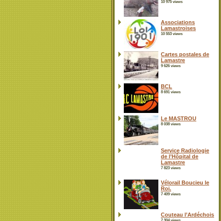
10 975 views
Associations
Lamastroises
10 553 views
Cartes postales de
Lamastre
9 626 views
BCL
8 691 views
Le MASTROU
8 038 views
Service Radiologie
de l’Hôpital de
Lamastre
7 823 views
Vélorail Boucieu le
Roi.
7 409 views
Couteau l’Ardéchois
7 304 views