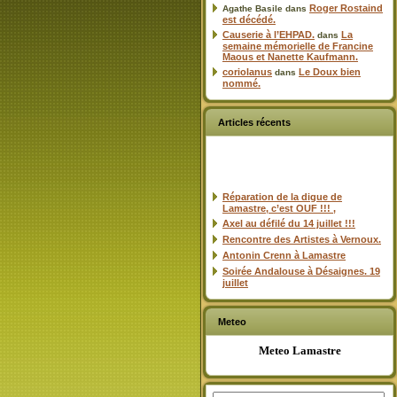
Roger Rostaind
Agathe Basile
dans
est décédé.
Causerie à l’EHPAD.
La
dans
semaine mémorielle de Francine
Maous et Nanette Kaufmann.
coriolanus
Le Doux bien
dans
nommé.
Articles récents
Réparation de la digue de
Lamastre, c’est OUF !!! ,
Axel au défilé du 14 juillet !!!
Rencontre des Artistes à Vernoux.
Antonin Crenn à Lamastre
Soirée Andalouse à Désaignes. 19
juillet
Meteo
Meteo Lamastre