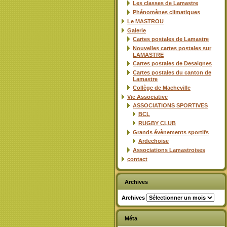
Les classes de Lamastre
Phénomènes climatiques
Le MASTROU
Galerie
Cartes postales de Lamastre
Nouvelles cartes postales sur
LAMASTRE
Cartes postales de Desaignes
Cartes postales du canton de
Lamastre
Collège de Macheville
Vie Associative
ASSOCIATIONS SPORTIVES
BCL
RUGBY CLUB
Grands évènements sportifs
Ardechoise
Associations Lamastroises
contact
Archives
Archives
Méta