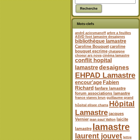
Mots-clefs
andré aziosmanoff
arbre a feuilles
ASVD foot lamastre desaignes
bibliothèque lamastre
Caroline Bouquet
caroline
bouquet escrime
chataigne
choeur ars nova
cinéma lamastre
conflit hopital
desaignes
lamastre
EHPAD Lamastre
encour'age
Fabien
Richard
fanfare lamastre
forum associations lamastre
france vianes brun
guillaume grand
Hôpital
hôpital elisee charra
Lamastre
jacques
Vernier
laicite
jean paul Vallon
lamastre
lamastre
laurent jouvet
lettre