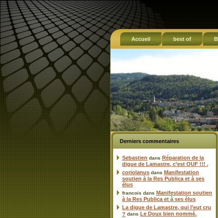
Accueil
best of
B
Derniers commentaires
Sebastien
Réparation de la
dans
digue de Lamastre, c’est OUF !!! ,
coriolanus
Manifestation
dans
soutien à la Res Publica et à ses
élus
Manifestation soutien
francois
dans
à la Res Publica et à ses élus
La digue de Lamastre, qui l’eut cru
Le Doux bien nommé.
?
dans