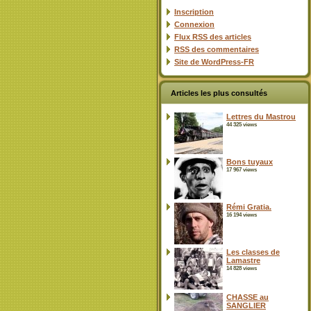
Inscription
Connexion
Flux
RSS
des articles
RSS
des commentaires
Site de WordPress-FR
Articles les plus consultés
Lettres du Mastrou
44 325 views
Bons tuyaux
17 967 views
Rémi Gratia.
16 194 views
Les classes de
Lamastre
14 828 views
CHASSE au
SANGLIER