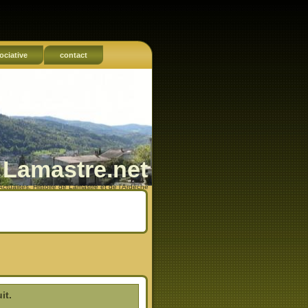
ociative
contact
Lamastre.net
Actualités, Histoire de Lamastre et de l'Ardèche
it.