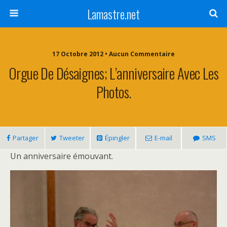
Lamastre.net
17 Octobre 2012 • Aucun Commentaire
Orgue De Désaignes; L’anniversaire Avec Les
Photos.
Partager
Tweeter
Épingler
E-mail
SMS
Un anniversaire émouvant.