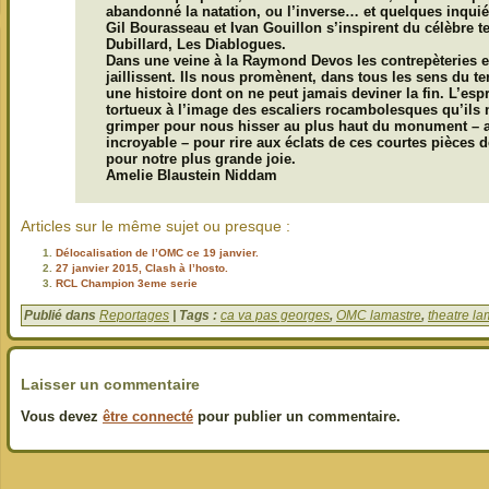
abandonné la natation, ou l’inverse… et quelques inquiét
Gil Bourasseau et Ivan Gouillon s’inspirent du célèbre 
Dubillard, Les Diablogues.
Dans une veine à la Raymond Devos les contrepèteries 
jaillissent. Ils nous promènent, dans tous les sens du te
une histoire dont on ne peut jamais deviner la fin. L’esp
tortueux à l’image des escaliers rocambolesques qu’ils 
grimper pour nous hisser au plus haut du monument – 
incroyable – pour rire aux éclats de ces courtes pièces d
pour notre plus grande joie.
Amelie Blaustein Niddam
Articles sur le même sujet ou presque :
Délocalisation de l’OMC ce 19 janvier.
27 janvier 2015, Clash à l’hosto.
RCL Champion 3eme serie
Publié dans
Reportages
| Tags :
ca va pas georges
,
OMC lamastre
,
theatre l
Laisser un commentaire
Vous devez
être connecté
pour publier un commentaire.