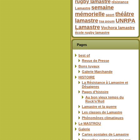
rugby lamastre
résistance
semaine
Lamastre
mémorielle
théâtre
sport
lamastre
UNRPA
tsa poum
Lamastre
Vochora lamastre
école rugby lamastre
Pages
best of
Revue de Presse
Bons tuyaux
Galerie Marchande
HISTOIRE
La Résistance à Lamastre et
Désaignes
Pages d’histoire
Au bon vieux temps du
Rock’n’Roll
Lamastre et la guerre
Les classes de Lamastre
Phénomènes climatiques
Le MASTROU
Galerie
Cartes postales de Lamastre