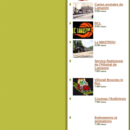
Cartes postales de
Lamastre
9 635 views
BCL
8 691 views
Le MASTROU
8 039 views
Service Radiologie
de l’Hôpital de
Lamastre
7 823 views
Vélorail Boucieu le
Roi.
7 409 views
Couteau l’Ardéchois
7 304 views
Evénements et
animations
7 108 views