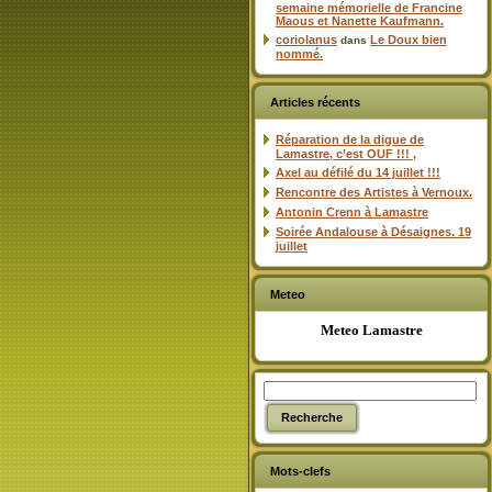
semaine mémorielle de Francine
Maous et Nanette Kaufmann.
coriolanus
Le Doux bien
dans
nommé.
Articles récents
Réparation de la digue de
Lamastre, c’est OUF !!! ,
Axel au défilé du 14 juillet !!!
Rencontre des Artistes à Vernoux.
Antonin Crenn à Lamastre
Soirée Andalouse à Désaignes. 19
juillet
Meteo
Meteo Lamastre
Mots-clefs