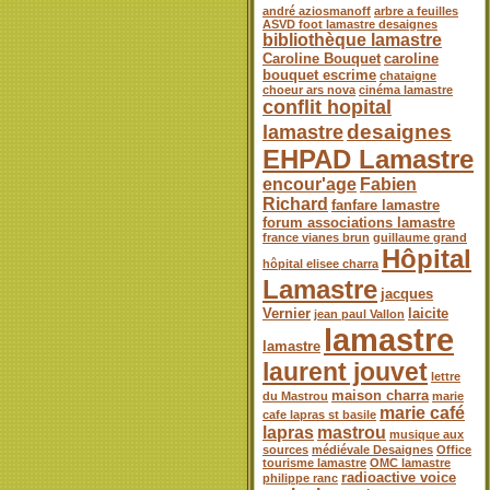
andré aziosmanoff
arbre a feuilles
ASVD foot lamastre desaignes
bibliothèque lamastre
Caroline Bouquet
caroline
bouquet escrime
chataigne
choeur ars nova
cinéma lamastre
conflit hopital
desaignes
lamastre
EHPAD Lamastre
encour'age
Fabien
Richard
fanfare lamastre
forum associations lamastre
france vianes brun
guillaume grand
Hôpital
hôpital elisee charra
Lamastre
jacques
Vernier
laicite
jean paul Vallon
lamastre
lamastre
laurent jouvet
lettre
maison charra
du Mastrou
marie
marie café
cafe lapras st basile
lapras
mastrou
musique aux
sources
médiévale Desaignes
Office
tourisme lamastre
OMC lamastre
radioactive voice
philippe ranc