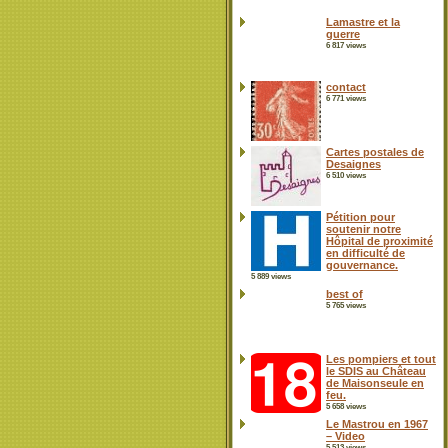
Lamastre et la
guerre
6 817 views
contact
6 771 views
Cartes postales de
Desaignes
6 510 views
Pétition pour
soutenir notre
Hôpital de proximité
en difficulté de
gouvernance.
5 889 views
best of
5 765 views
Les pompiers et tout
le SDIS au Château
de Maisonseule en
feu.
5 658 views
Le Mastrou en 1967
– Video
5 513 views