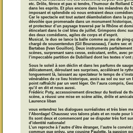
etc. Drôle, féroce et pas si tendre, l’humour de Rolland 
dans les esprits. Et plus encore dans les méandres du fo
imposant et splendide où nous entraient deux comédiens 
Car le spectacle est tout autant déambulation dans la p
dévoilée que promenade dans un monument historique, po
et protecteur d’un paysage traversé par le Rhône et domi
étincelant dans le ciel bleu de juillet. Grimpons donc su
des deux comédiens, agiles de corps et d’esprit.
Musical, le duo se lance la balle comme au jeu de ping-po
chargé de sousentendus (Gil Bourasseau), l’autre sec et 
Bartabas (Ivan Gouillon). Deux instruments parfaitement 
scènes, surprenant sans cesse, exécutant, enfin, av
l’impeccable partition de Dubillard dont les textes n’ont 
Sous le soleil à son déclin et dans les parfums de saug
délicatement, déroulant ses surprises, accélérant le ryth
longuement là, laissant au spectateur le temps de s’insta
vénérables de ce lieu historique, assis au sol ou sur un 
point raffraîchi par un vent léger. On l’aura compris, Ge
qu’il en dit et nous aussi.
Frédéric Poty, accessoirement directeur du festival de t
scène, a réussi une mise en scène ailée, drôle et amicale
Laurence liban
vous entendrez les dialogues surréalistes et très bien 
l’Abordage! Chaussez vos talons plats et en route pour le
Ils sont deux et commencent par se disputer très fort s
d’identité nationale!
L’un reproche à l’autre d’être étranger, l’autre le convint
commun que prévu, une cousine Paulette, la passion p