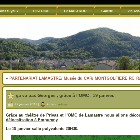
ons tuyaux
HISTOIRE
Le MASTROU
Galerie
Vie Ass
«
PARTENARIAT LAMASTRE/ Musée du CAR/ MONTGOLFIERE RC
Ra
ça va pas Georges , grâce à l’OMC . 19 janvier.
12 janvier 2013 |
Auteur:
admin
Grâce au théâtre de Privas et l’OMC de Lamastre nous allons déco
délocalisation à Empurany
.
Le 19 janvier salle polyvalente 20H30.