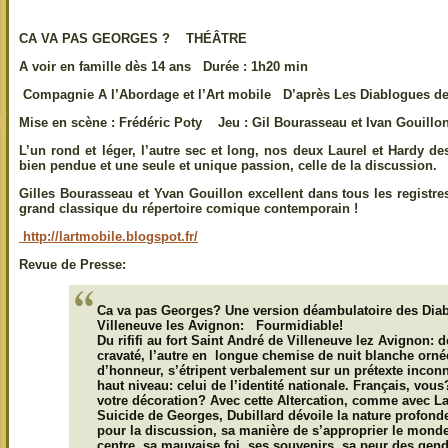
CA VA PAS GEORGES ? THÉÂTRE
A voir en famille dès 14 ans Durée : 1h20 min
Compagnie A l’Abordage et l’Art mobile D’après Les Diablogues de
Mise en scène : Frédéric Poty Jeu : Gil Bourasseau et Ivan Gouillo
L’un rond et léger, l’autre sec et long, nos deux Laurel et Hardy 
bien pendue et une seule et unique passion, celle de la discussion.
Gilles Bourasseau et Yvan Gouillon excellent dans tous les registre
grand classique du répertoire comique contemporain !
http://lartmobile.blogspot.fr/
Revue de Presse:
Ca va pas Georges? Une version déambulatoire des Diab
Villeneuve les Avignon: Fourmidiable!
Du rififi au fort Saint André de Villeneuve lez Avignon
cravaté, l’autre en longue chemise de nuit blanche orn
d’honneur, s’étripent verbalement sur un prétexte inconn
haut niveau: celui de l’identité nationale. Français, vo
votre décoration? Avec cette Altercation, comme avec La
Suicide de Georges, Dubillard dévoile la nature profond
pour la discussion, sa manière de s’approprier le monde e
centre, sa mauvaise foi, ses souvenirs, sa peur des gen