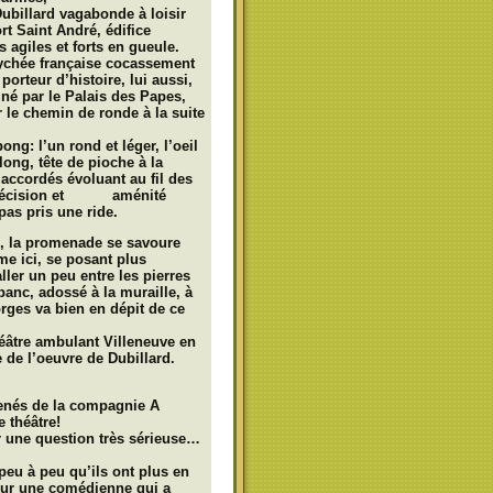
Dubillard vagabonde à loisir
rt Saint André, édifice
agiles et forts en gueule.
sychée française cocassement
rteur d’histoire, lui aussi,
né par le Palais des Papes,
r le chemin de ronde à la suite
ng: l’un rond et léger, l’oeil
long, tête de pioche à la
accordés évoluant au fil des
ec précision et aménité
pas pris une ride.
e, la promenade se savoure
me ici, se posant plus
ller un peu entre les pierres
banc, adossé à la muraille, à
orges va bien en dépit de ce
héâtre ambulant Villeneuve en
 de l’oeuvre de Dubillard.
menés de la compagnie A
 théâtre!
ur une question très sérieuse…
 peu à peu qu’ils ont plus en
our une comédienne qui a