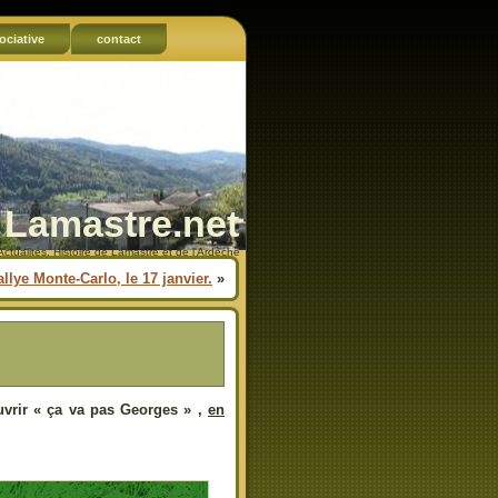
ociative
contact
Lamastre.net
Actualités, Histoire de Lamastre et de l'Ardèche
llye Monte-Carlo, le 17 janvier.
»
uvrir « ça va pas Georges » ,
en