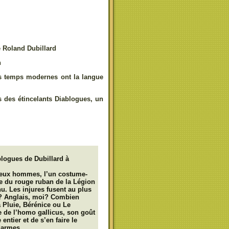
 Roland Dubillard
n
des temps modernes ont la langue
s des étincelants Diablogues, un
logues de Dubillard à
: deux hommes, l’un costume-
ée du rouge ruban de la Légion
u. Les injures fusent au plus
us? Anglais, moi? Combien
 Pluie, Bérénice ou Le
e de l’homo gallicus, son goût
ntier et de s’en faire le
darmes,