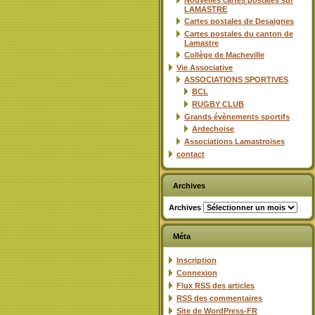
Nouvelles cartes postales sur
LAMASTRE
Cartes postales de Desaignes
Cartes postales du canton de
Lamastre
Collège de Macheville
Vie Associative
ASSOCIATIONS SPORTIVES
BCL
RUGBY CLUB
Grands évènements sportifs
Ardechoise
Associations Lamastroises
contact
Archives
Archives
Méta
Inscription
Connexion
Flux
RSS
des articles
RSS
des commentaires
Site de WordPress-FR