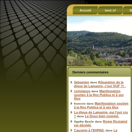
Accueil
best of
B
Derniers commentaires
Sebastien
Réparation de la
dans
digue de Lamastre, c’est OUF !!! ,
coriolanus
Manifestation
dans
soutien à la Res Publica et à ses
élus
Manifestation soutien
francois
dans
à la Res Publica et à ses élus
La digue de Lamastre, qui l’eut cru
Le Doux bien nommé.
?
dans
Roger Rostaind
Agathe Basile
dans
est décédé.
Causerie à l’EHPAD.
La
dans