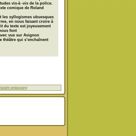
udes vis-à -vis de la police.
texte comique de Roland
et les syllogismes ubuesques
rme, en nous faisant croire à
rit du texte est joyeusement
nous font
avec vue sur Avignon
e théâtre qui s’enchaînent
amastre empurany