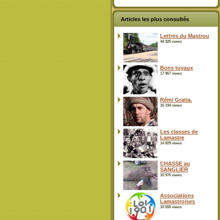
Articles les plus consultés
Lettres du Mastrou
44 325 views
Bons tuyaux
17 967 views
Rémi Gratia.
16 194 views
Les classes de
Lamastre
14 829 views
CHASSE au
SANGLIER
10 976 views
Associations
Lamastroises
10 555 views