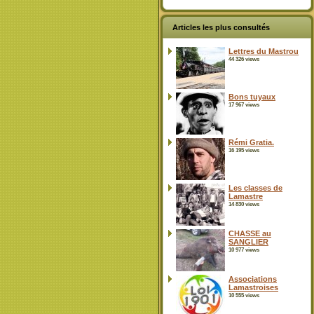
Articles les plus consultés
Lettres du Mastrou
44 326 views
Bons tuyaux
17 967 views
Rémi Gratia.
16 195 views
Les classes de
Lamastre
14 830 views
CHASSE au
SANGLIER
10 977 views
Associations
Lamastroises
10 555 views