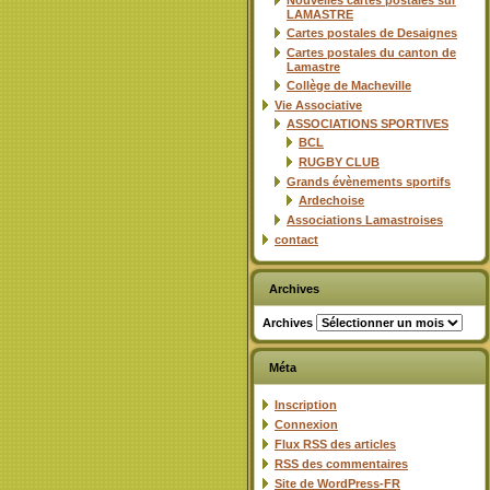
Nouvelles cartes postales sur
LAMASTRE
Cartes postales de Desaignes
Cartes postales du canton de
Lamastre
Collège de Macheville
Vie Associative
ASSOCIATIONS SPORTIVES
BCL
RUGBY CLUB
Grands évènements sportifs
Ardechoise
Associations Lamastroises
contact
Archives
Archives
Méta
Inscription
Connexion
Flux
RSS
des articles
RSS
des commentaires
Site de WordPress-FR