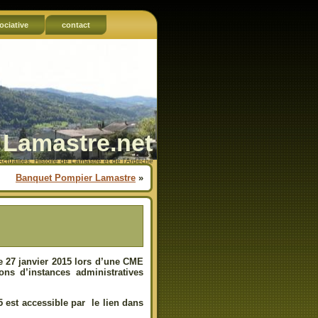
ociative
contact
Lamastre.net
Actualités, Histoire de Lamastre et de l'Ardèche
Banquet Pompier Lamastre
»
le 27 janvier 2015 lors d’une CME
ons d’instances administratives
5 est accessible par le lien dans