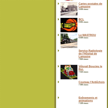
Cartes postales de
Lamastre
9 636 views
BCL
8 691 views
Le MASTROU
8 039 views
Service Radiologie
de l’Hôpital de
Lamastre
7 824 views
Vélorail Boucieu le
Roi.
7 410 views
Couteau l’Ardéchois
7 305 views
Evénements et
animations
7 109 views