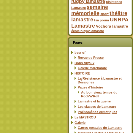
rugby lamastre
résistance
semaine
Lamastre
mémorielle
théâtre
sport
lamastre
UNRPA
tsa poum
Lamastre
Vochora lamastre
école rugby lamastre
Pages
best of
Revue de Presse
Bons tuyaux
Galerie Marchande
HISTOIRE
La Résistance à Lamastre et
Désaignes
Pages d’histoire
Au bon vieux temps du
Rock’n’Roll
Lamastre et la guerre
Les classes de Lamastre
Phénomènes climatiques
Le MASTROU
Galerie
Cartes postales de Lamastre