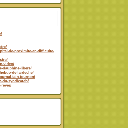
e/
tre/
ital-de-proximite-en-difficulte-
stre/
on-video/
le-dauphine-libere/
-lhebdo-de-lardeche/
journal-tain-tournon/
n-du-syndicat-fo/
-rever/