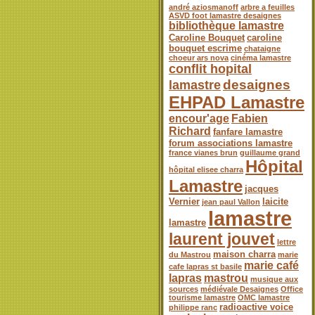
andré aziosmanoff
arbre a feuilles
ASVD foot lamastre desaignes
bibliothèque lamastre
Caroline Bouquet
caroline
bouquet escrime
chataigne
choeur ars nova
cinéma lamastre
conflit hopital
desaignes
lamastre
EHPAD Lamastre
encour'age
Fabien
Richard
fanfare lamastre
forum associations lamastre
france vianes brun
guillaume grand
Hôpital
hôpital elisee charra
Lamastre
jacques
Vernier
laicite
jean paul Vallon
lamastre
lamastre
laurent jouvet
lettre
maison charra
du Mastrou
marie
marie café
cafe lapras st basile
lapras
mastrou
musique aux
sources
médiévale Desaignes
Office
tourisme lamastre
OMC lamastre
radioactive voice
philippe ranc