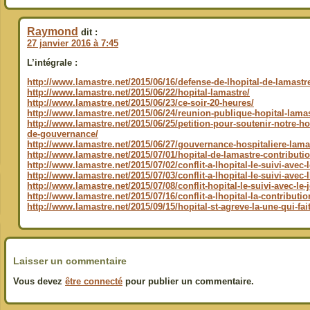
Raymond
dit :
27 janvier 2016 à 7:45
L’intégrale :
http://www.lamastre.net/2015/06/16/defense-de-lhopital-de-lamastr
http://www.lamastre.net/2015/06/22/hopital-lamastre/
http://www.lamastre.net/2015/06/23/ce-soir-20-heures/
http://www.lamastre.net/2015/06/24/reunion-publique-hopital-lamas
http://www.lamastre.net/2015/06/25/petition-pour-soutenir-notre-hop
de-gouvernance/
http://www.lamastre.net/2015/06/27/gouvernance-hospitaliere-lama
http://www.lamastre.net/2015/07/01/hopital-de-lamastre-contributi
http://www.lamastre.net/2015/07/02/conflit-a-lhopital-le-suivi-avec-
http://www.lamastre.net/2015/07/03/conflit-a-lhopital-le-suivi-avec
http://www.lamastre.net/2015/07/08/conflit-hopital-le-suivi-avec-le-
http://www.lamastre.net/2015/07/16/conflit-a-lhopital-la-contributio
http://www.lamastre.net/2015/09/15/hopital-st-agreve-la-une-qui-fait
Laisser un commentaire
Vous devez
être connecté
pour publier un commentaire.