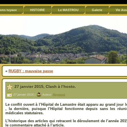
ons tuyaux
HISTOIRE
Le MASTROU
Galerie
Vie Ass
«
RUGBY : mauvaise passe
27 janvier 2015, Clash à l’hosto.
27 janvier 2016 |
Auteur:
Raymond
Le conflit ouvert à l’Hôpital de Lamastre était apparu au grand jour 
, la dernière, puisque l’Hôpital fonctionne depuis sans les réuni
médicales statutaires.
L’historique des articles qui retracent le déroulement de l’année 201
le commentaire attaché à l’article.