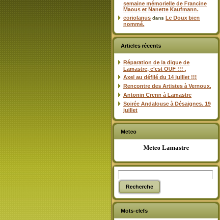
semaine mémorielle de Francine
Maous et Nanette Kaufmann.
coriolanus
Le Doux bien
dans
nommé.
Articles récents
Réparation de la digue de
Lamastre, c’est OUF !!! ,
Axel au défilé du 14 juillet !!!
Rencontre des Artistes à Vernoux.
Antonin Crenn à Lamastre
Soirée Andalouse à Désaignes. 19
juillet
Meteo
Meteo Lamastre
Mots-clefs