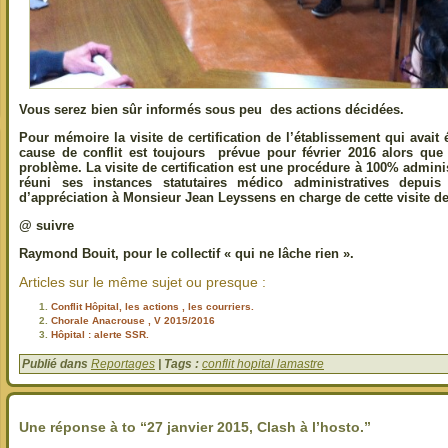
Vous serez bien sûr informés sous peu des actions décidées.
Pour mémoire la visite de certification de l’établissement qui avait 
cause de conflit est toujours prévue pour février 2016 alors que
problème. La visite de certification est une procédure à 100% administ
réuni ses instances statutaires médico administratives depu
d’appréciation à Monsieur Jean Leyssens en charge de cette visite de 
@ suivre
Raymond Bouit, pour le collectif « qui ne lâche rien ».
Articles sur le même sujet ou presque :
Conflit Hôpital, les actions , les courriers.
Chorale Anacrouse , V 2015/2016
Hôpital : alerte SSR.
Publié dans
Reportages
| Tags :
conflit hopital lamastre
Une réponse à to “27 janvier 2015, Clash à l’hosto.”