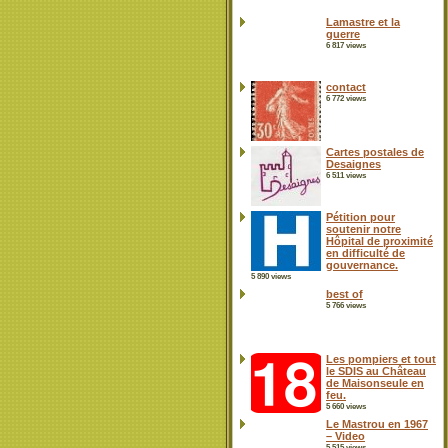
Lamastre et la
guerre
6 817 views
contact
6 772 views
Cartes postales de
Desaignes
6 511 views
Pétition pour
soutenir notre
Hôpital de proximité
en difficulté de
gouvernance.
5 890 views
best of
5 766 views
Les pompiers et tout
le SDIS au Château
de Maisonseule en
feu.
5 660 views
Le Mastrou en 1967
– Video
5 515 views