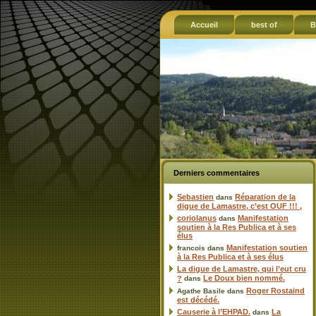
Accueil
best of
B
Derniers commentaires
Sebastien
Réparation de la
dans
digue de Lamastre, c’est OUF !!! ,
coriolanus
Manifestation
dans
soutien à la Res Publica et à ses
élus
Manifestation soutien
francois
dans
à la Res Publica et à ses élus
La digue de Lamastre, qui l’eut cru
Le Doux bien nommé.
?
dans
Roger Rostaind
Agathe Basile
dans
est décédé.
Causerie à l’EHPAD.
La
dans