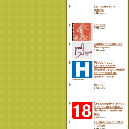
Lamastre et la
guerre
6 817 views
contact
6 772 views
Cartes postales de
Desaignes
6 511 views
Pétition pour
soutenir notre
Hôpital de proximité
en difficulté de
gouvernance.
5 890 views
best of
5 766 views
Les pompiers et tout
le SDIS au Château
de Maisonseule en
feu.
5 660 views
Le Mastrou en 1967
– Video
5 515 views