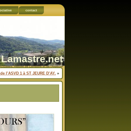
ociative
contact
Lamastre.net
Actualités, Histoire de Lamastre et de l'Ardèche
e de l’ASVD 1 à ST JEURE D’AY.
»