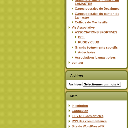
Nouvelles cartes postales sur
LAMASTRE
Cartes postales de Desaignes
Cartes postales du canton de
Lamastre
Collège de Macheville
Vie Associative
ASSOCIATIONS SPORTIVES
BCL
RUGBY CLUB
Grands évènements sportifs
Ardechoise
Associations Lamastroises
contact
Archives
Archives
Méta
Inscription
Connexion
Flux
RSS
des articles
RSS
des commentaires
Site de WordPress-FR