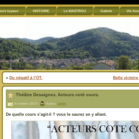
ons tuyaux
HISTOIRE
Le MASTROU
Galerie
Vie Ass
«
Du négatif à l’OT.
Belle victoir
Théâtre Desaignes. Acteurs coté cours.
8 octobre 2013 |
Auteur:
admin
De quelle cours s’agit-il ? vous le saurez en y allant.