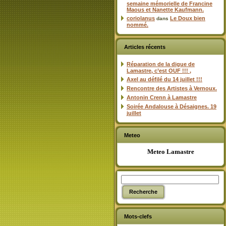
semaine mémorielle de Francine
Maous et Nanette Kaufmann.
coriolanus
Le Doux bien
dans
nommé.
Articles récents
Réparation de la digue de
Lamastre, c’est OUF !!! ,
Axel au défilé du 14 juillet !!!
Rencontre des Artistes à Vernoux.
Antonin Crenn à Lamastre
Soirée Andalouse à Désaignes. 19
juillet
Meteo
Meteo Lamastre
Mots-clefs