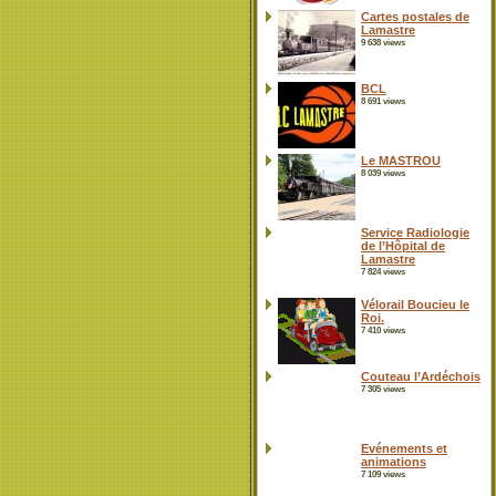
Cartes postales de
Lamastre
9 638 views
BCL
8 691 views
Le MASTROU
8 039 views
Service Radiologie
de l’Hôpital de
Lamastre
7 824 views
Vélorail Boucieu le
Roi.
7 410 views
Couteau l’Ardéchois
7 305 views
Evénements et
animations
7 109 views