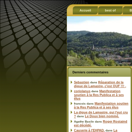
Accueil
best of
B
Derniers commentaires
Sebastien
Réparation de la
dans
digue de Lamastre, c’est OUF !!! ,
coriolanus
Manifestation
dans
soutien à la Res Publica et à ses
élus
Manifestation soutien
francois
dans
à la Res Publica et à ses élus
La digue de Lamastre, qui l’eut cru
Le Doux bien nommé.
?
dans
Roger Rostaind
Agathe Basile
dans
est décédé.
Causerie à l’EHPAD.
La
dans