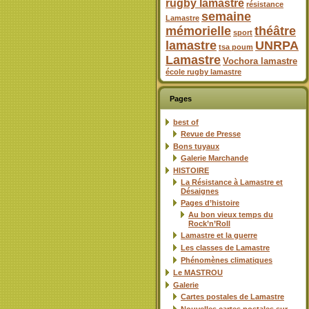
rugby lamastre
résistance
semaine
Lamastre
mémorielle
théâtre
sport
lamastre
UNRPA
tsa poum
Lamastre
Vochora lamastre
école rugby lamastre
Pages
best of
Revue de Presse
Bons tuyaux
Galerie Marchande
HISTOIRE
La Résistance à Lamastre et
Désaignes
Pages d’histoire
Au bon vieux temps du
Rock’n’Roll
Lamastre et la guerre
Les classes de Lamastre
Phénomènes climatiques
Le MASTROU
Galerie
Cartes postales de Lamastre