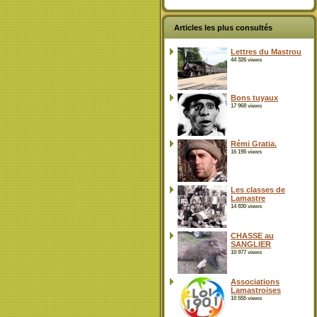
Articles les plus consultés
Lettres du Mastrou
44 326 views
Bons tuyaux
17 968 views
Rémi Gratia.
16 195 views
Les classes de
Lamastre
14 830 views
CHASSE au
SANGLIER
10 977 views
Associations
Lamastroises
10 555 views