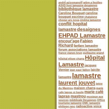
andré aziosmanoff
arbre a feuilles
ASVD foot lamastre desaignes
bibliothèque lamastre
Caroline Bouquet
caroline
bouquet escrime
chataigne
choeur ars nova
cinéma lamastre
conflit hopital
desaignes
lamastre
EHPAD Lamastre
encour'age
Fabien
Richard
fanfare lamastre
forum associations lamastre
france vianes brun
guillaume grand
Hôpital
hôpital elisee charra
Lamastre
jacques
Vernier
laicite
jean paul Vallon
lamastre
lamastre
laurent jouvet
lettre
maison charra
du Mastrou
marie
marie café
cafe lapras st basile
lapras
mastrou
musique aux
sources
médiévale Desaignes
Office
tourisme lamastre
OMC lamastre
radioactive voice
philippe ranc