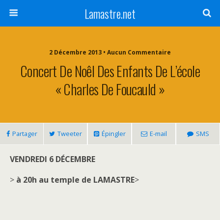
Lamastre.net
2 Décembre 2013 • Aucun Commentaire
Concert De Noêl Des Enfants De L’école
« Charles De Foucauld »
Partager
Tweeter
Épingler
E-mail
SMS
VENDREDI 6 DÉCEMBRE
>
à 20h au temple de LAMASTRE
>