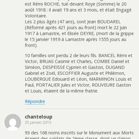
est Rémi ROCHE, tué devant Roye (Somme) le 20
août 1918 : il avait 19 ans et 3 mois, et était Engagé
Volontaire.
Les 2 plus âgés (47 ans), sont Jean BOUDAREL
(Réformé après 421 jours au front) mort le 22 juin
1917 à Lamastre, et Elisée DEYRE, (mort de la grippe
le 15 janvier 1919 à Lamastre après 1555 jours au
front).
10 familles ont perdu 2 de leurs fils. BANCEL Rémi et
Victor, BRUAS Casimir et Charles, COMBE Daniel et
Siméon, DESPEISSE Cyprien et Gaston, DUGAND
Gabriel et Zoël, ESCOFFIER Auguste et Philémon,
LOUBERGUE Edouard et Léon, MARMINON Louis et
Paul, PORTALIER Jules et Victor, ROUVEURE Gaston
et Louis, étaient de la même fratrie.
Répondre
chanteloup
25 janvier 2015
93 des 168 noms inscrits sur le Monument aux Morts
étaient des soldats de 2ème classe, dont un clairon.