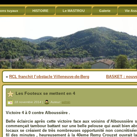
ons tuyaux
HISTOIRE
Le MASTROU
Galerie
Vie Ass
«
RCL franchit l’obstacle Villeneuve-de-Berg
BASKET : nouvea
Les Footeux se mettent en 4
18 novembre 2014 |
Auteur:
admin
Victoire 4 à 0 contre Alboussière .
Belle éclaircie après cette victoire face aux voisins d’Alboussière
commençait tambour battant sur une belle pelouse qui avait bien abs
locaux se créaient de très nombreuses opportunité non concrétisée
fil des minutes , heureusement à la 40eme Remy Crouzet ouvrait la