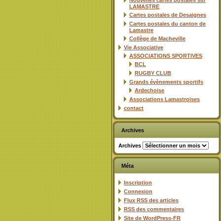
Nouvelles cartes postales sur
LAMASTRE
Cartes postales de Desaignes
Cartes postales du canton de
Lamastre
Collège de Macheville
Vie Associative
ASSOCIATIONS SPORTIVES
BCL
RUGBY CLUB
Grands évènements sportifs
Ardechoise
Associations Lamastroises
contact
Archives
Archives
Méta
Inscription
Connexion
Flux
RSS
des articles
RSS
des commentaires
Site de WordPress-FR