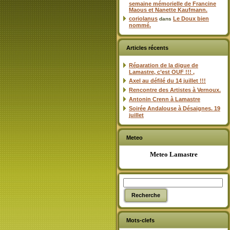
semaine mémorielle de Francine
Maous et Nanette Kaufmann.
coriolanus
Le Doux bien
dans
nommé.
Articles récents
Réparation de la digue de
Lamastre, c’est OUF !!! ,
Axel au défilé du 14 juillet !!!
Rencontre des Artistes à Vernoux.
Antonin Crenn à Lamastre
Soirée Andalouse à Désaignes. 19
juillet
Meteo
Meteo Lamastre
Mots-clefs