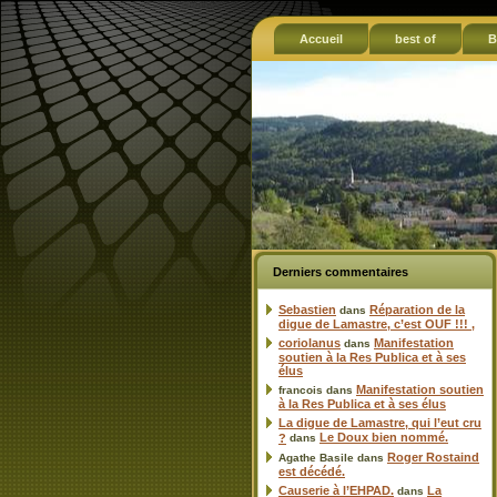
Accueil
best of
B
Derniers commentaires
Sebastien
Réparation de la
dans
digue de Lamastre, c’est OUF !!! ,
coriolanus
Manifestation
dans
soutien à la Res Publica et à ses
élus
Manifestation soutien
francois
dans
à la Res Publica et à ses élus
La digue de Lamastre, qui l’eut cru
Le Doux bien nommé.
?
dans
Roger Rostaind
Agathe Basile
dans
est décédé.
Causerie à l’EHPAD.
La
dans