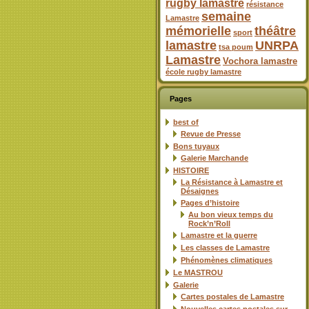
rugby lamastre
résistance
semaine
Lamastre
mémorielle
théâtre
sport
lamastre
UNRPA
tsa poum
Lamastre
Vochora lamastre
école rugby lamastre
Pages
best of
Revue de Presse
Bons tuyaux
Galerie Marchande
HISTOIRE
La Résistance à Lamastre et
Désaignes
Pages d’histoire
Au bon vieux temps du
Rock’n’Roll
Lamastre et la guerre
Les classes de Lamastre
Phénomènes climatiques
Le MASTROU
Galerie
Cartes postales de Lamastre