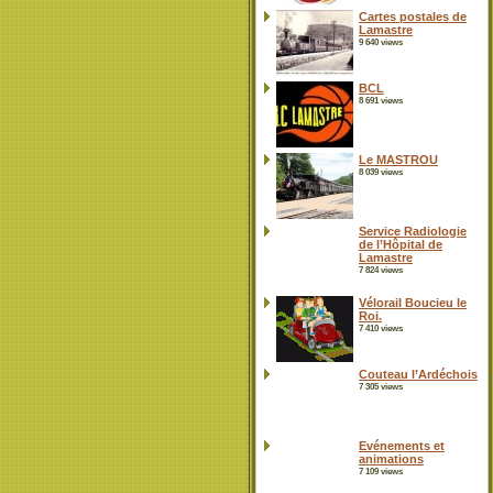
Cartes postales de
Lamastre
9 640 views
BCL
8 691 views
Le MASTROU
8 039 views
Service Radiologie
de l’Hôpital de
Lamastre
7 824 views
Vélorail Boucieu le
Roi.
7 410 views
Couteau l’Ardéchois
7 305 views
Evénements et
animations
7 109 views