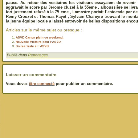
pause. Au retour des vestiaires les visiteurs essayaient de reveni
aggravait le score par Jerome cluzel à la 55eme , alboussière se livra
fort justement refusé à la 75 eme , Lamastre portait l’estocade par de
Remy Crouzet et Thomas Payet , Sylvain Chareyre trouvant le monta
la jeune équipe locale a laissé entrevoir de belles dispositions encou
Articles sur le même sujet ou presque :
ASVD Carton plein ce weekend.
Nouvelle Victoire pour l’ASVD
Soirée faste à l’ ASVD.
Publié dans
Reportages
Laisser un commentaire
Vous devez
être connecté
pour publier un commentaire.