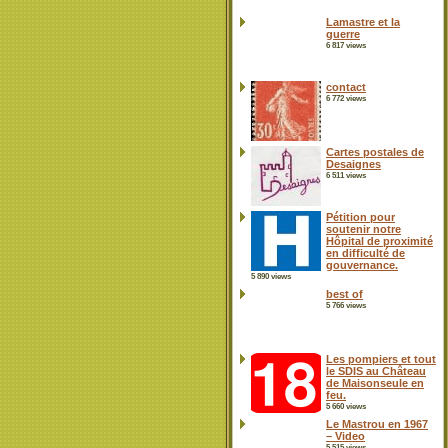
Lamastre et la
guerre
6 817 views
contact
6 772 views
Cartes postales de
Desaignes
6 511 views
Pétition pour
soutenir notre
Hôpital de proximité
en difficulté de
gouvernance.
5 890 views
best of
5 766 views
Les pompiers et tout
le SDIS au Château
de Maisonseule en
feu.
5 660 views
Le Mastrou en 1967
– Video
5 515 views