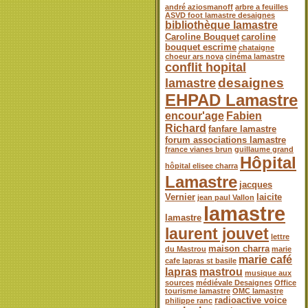
andré aziosmanoff
arbre a feuilles
ASVD foot lamastre desaignes
bibliothèque lamastre
Caroline Bouquet
caroline
bouquet escrime
chataigne
choeur ars nova
cinéma lamastre
conflit hopital
desaignes
lamastre
EHPAD Lamastre
encour'age
Fabien
Richard
fanfare lamastre
forum associations lamastre
france vianes brun
guillaume grand
Hôpital
hôpital elisee charra
Lamastre
jacques
Vernier
laicite
jean paul Vallon
lamastre
lamastre
laurent jouvet
lettre
maison charra
du Mastrou
marie
marie café
cafe lapras st basile
lapras
mastrou
musique aux
sources
médiévale Desaignes
Office
tourisme lamastre
OMC lamastre
radioactive voice
philippe ranc