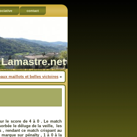
ociative
contact
Lamastre.net
Actualités, Histoire de Lamastre et de l'Ardèche
ux maillots et belles victoires
»
 sur le score de 4 à 0 . Le match
orbée le déluge de la veille, les
s , rendant ce match crispant au
 marque sur pénalty , 1 à 0 à la