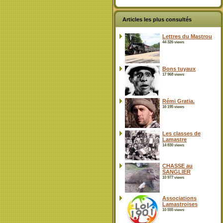
Articles les plus consultés
Lettres du Mastrou
44 326 views
Bons tuyaux
17 968 views
Rémi Gratia.
16 195 views
Les classes de
Lamastre
14 830 views
CHASSE au
SANGLIER
10 977 views
Associations
Lamastroises
10 555 views