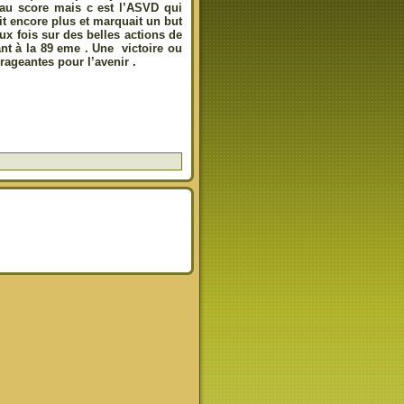
r au score mais c est l’ASVD qui
it encore plus et marquait un but
ux fois sur des belles actions de
nt à la 89 eme . Une victoire ou
rageantes pour l’avenir .