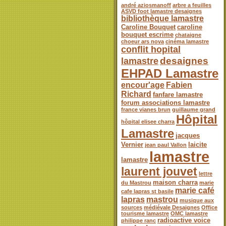
andré aziosmanoff
arbre a feuilles
ASVD foot lamastre desaignes
bibliothèque lamastre
Caroline Bouquet
caroline
bouquet escrime
chataigne
choeur ars nova
cinéma lamastre
conflit hopital
desaignes
lamastre
EHPAD Lamastre
encour'age
Fabien
Richard
fanfare lamastre
forum associations lamastre
france vianes brun
guillaume grand
Hôpital
hôpital elisee charra
Lamastre
jacques
Vernier
laicite
jean paul Vallon
lamastre
lamastre
laurent jouvet
lettre
maison charra
du Mastrou
marie
marie café
cafe lapras st basile
lapras
mastrou
musique aux
sources
médiévale Desaignes
Office
tourisme lamastre
OMC lamastre
radioactive voice
philippe ranc