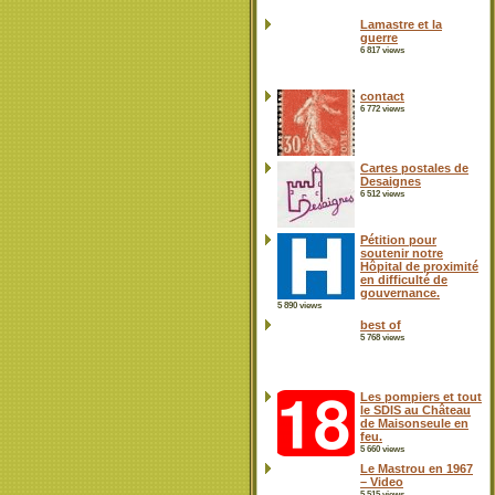
Lamastre et la
guerre
6 817 views
contact
6 772 views
Cartes postales de
Desaignes
6 512 views
Pétition pour
soutenir notre
Hôpital de proximité
en difficulté de
gouvernance.
5 890 views
best of
5 768 views
Les pompiers et tout
le SDIS au Château
de Maisonseule en
feu.
5 660 views
Le Mastrou en 1967
– Video
5 515 views