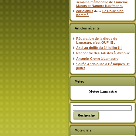
semaine mémorielle de Francine
Maous et Nanette Kaufmann.
coriolanus
Le Doux bien
dans
nommé.
Articles récents
Réparation de la digue de
Lamastre, c’est OUF !!! ,
Axel au défilé du 14 juillet !!!
Rencontre des Artistes à Vernoux.
Antonin Crenn à Lamastre
Soirée Andalouse à Désaignes. 19
juillet
Meteo
Meteo Lamastre
Mots-clefs