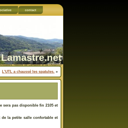
ociative
contact
Lamastre.net
Actualités, Histoire de Lamastre et de l'Ardèche
L’UTL a chaussé les spatules.
»
e sera pas disponible fin 2105 et
de la petite salle confortable et