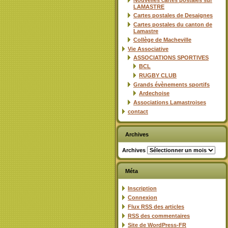
Nouvelles cartes postales sur
LAMASTRE
Cartes postales de Desaignes
Cartes postales du canton de
Lamastre
Collège de Macheville
Vie Associative
ASSOCIATIONS SPORTIVES
BCL
RUGBY CLUB
Grands évènements sportifs
Ardechoise
Associations Lamastroises
contact
Archives
Archives
Méta
Inscription
Connexion
Flux
RSS
des articles
RSS
des commentaires
Site de WordPress-FR