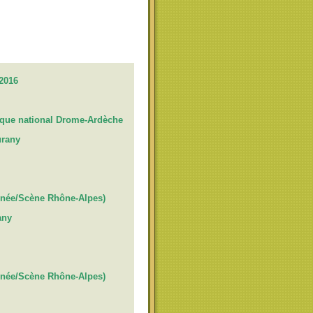
2016
ique national Drome-Ardèche
urany
onnée/Scène Rhône-Alpes)
any
onnée/Scène Rhône-Alpes)