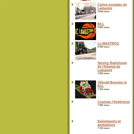
Cartes postales de
Lamastre
9 644 views
BCL
8 693 views
Le MASTROU
8 040 views
Service Radiologie
de l’Hôpital de
Lamastre
7 824 views
Vélorail Boucieu le
Roi.
7 410 views
Couteau l’Ardéchois
7 305 views
Evénements et
animations
7 110 views