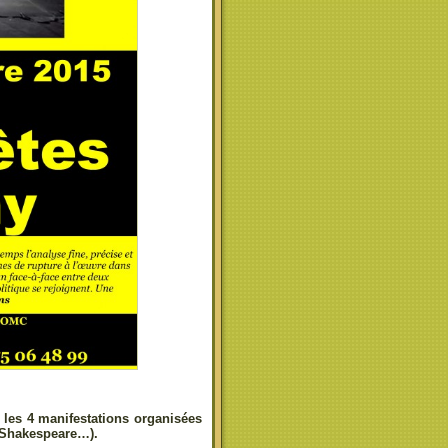
les 4 manifestations organisées
, Shakespeare…).