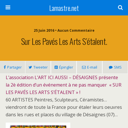
Lamastre.net
25 Juin 2016 • Aucun Commentaire
Sur Les Pavés Les Arts S’étalent.
Partager
Tweeter
Épingler
E-mail
SMS
L’association L’ART ICI AUSSI – DÉSAIGNES présente
la 2è édition d’un événement à ne pas manquer « SUR
LES PAVÉS LES ARTS S’ÉTALENT » !
60 ARTISTES Peintres, Sculpteurs, Céramistes…
viendront de toute la France pour étaler leurs oeuvres
dans les rues et places du village de Désaignes (07)…