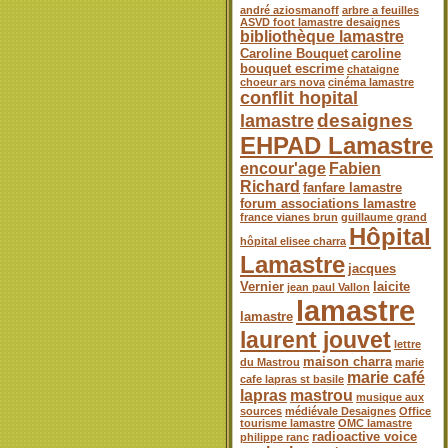
andré aziosmanoff
arbre a feuilles
ASVD foot lamastre desaignes
bibliothèque lamastre
Caroline Bouquet
caroline
bouquet escrime
chataigne
choeur ars nova
cinéma lamastre
conflit hopital
desaignes
lamastre
EHPAD Lamastre
encour'age
Fabien
Richard
fanfare lamastre
forum associations lamastre
france vianes brun
guillaume grand
Hôpital
hôpital elisee charra
Lamastre
jacques
Vernier
laicite
jean paul Vallon
lamastre
lamastre
laurent jouvet
lettre
maison charra
du Mastrou
marie
marie café
cafe lapras st basile
lapras
mastrou
musique aux
sources
médiévale Desaignes
Office
tourisme lamastre
OMC lamastre
radioactive voice
philippe ranc