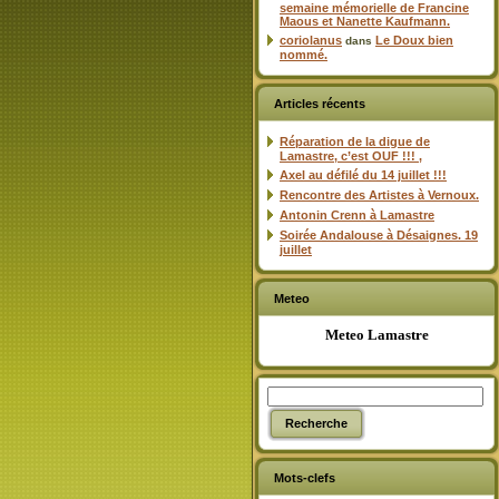
semaine mémorielle de Francine
Maous et Nanette Kaufmann.
coriolanus
Le Doux bien
dans
nommé.
Articles récents
Réparation de la digue de
Lamastre, c’est OUF !!! ,
Axel au défilé du 14 juillet !!!
Rencontre des Artistes à Vernoux.
Antonin Crenn à Lamastre
Soirée Andalouse à Désaignes. 19
juillet
Meteo
Meteo Lamastre
Mots-clefs