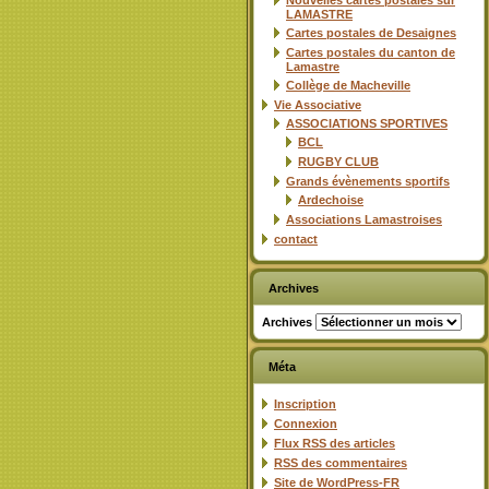
Nouvelles cartes postales sur
LAMASTRE
Cartes postales de Desaignes
Cartes postales du canton de
Lamastre
Collège de Macheville
Vie Associative
ASSOCIATIONS SPORTIVES
BCL
RUGBY CLUB
Grands évènements sportifs
Ardechoise
Associations Lamastroises
contact
Archives
Archives
Méta
Inscription
Connexion
Flux
RSS
des articles
RSS
des commentaires
Site de WordPress-FR