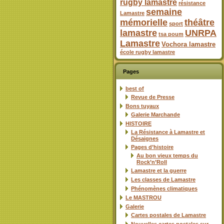
rugby lamastre
résistance
semaine
Lamastre
mémorielle
théâtre
sport
lamastre
UNRPA
tsa poum
Lamastre
Vochora lamastre
école rugby lamastre
Pages
best of
Revue de Presse
Bons tuyaux
Galerie Marchande
HISTOIRE
La Résistance à Lamastre et
Désaignes
Pages d’histoire
Au bon vieux temps du
Rock’n’Roll
Lamastre et la guerre
Les classes de Lamastre
Phénomènes climatiques
Le MASTROU
Galerie
Cartes postales de Lamastre