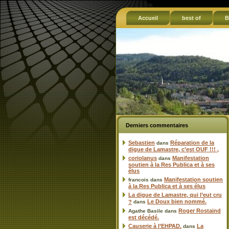
Accueil
best of
B
Derniers commentaires
Sebastien
Réparation de la
dans
digue de Lamastre, c’est OUF !!! ,
coriolanus
Manifestation
dans
soutien à la Res Publica et à ses
élus
Manifestation soutien
francois
dans
à la Res Publica et à ses élus
La digue de Lamastre, qui l’eut cru
Le Doux bien nommé.
?
dans
Roger Rostaind
Agathe Basile
dans
est décédé.
Causerie à l’EHPAD.
La
dans