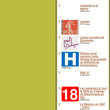
Lamastre et la
guerre
6 816 views
contact
6 771 views
Cartes postales de
Desaignes
6 510 views
Pétition pour
soutenir notre
Hôpital de proximité
en difficulté de
gouvernance.
5 889 views
best of
5 765 views
Les pompiers et tout
le SDIS au Château
de Maisonseule en
feu.
5 658 views
Le Mastrou en 1967
– Video
5 513 views