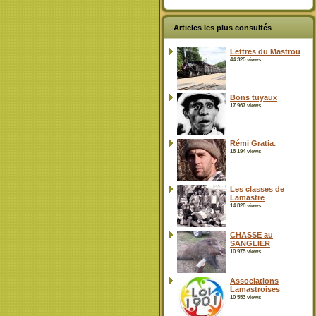
Articles les plus consultés
Lettres du Mastrou
44 325 views
Bons tuyaux
17 967 views
Rémi Gratia.
16 194 views
Les classes de
Lamastre
14 828 views
CHASSE au
SANGLIER
10 975 views
Associations
Lamastroises
10 553 views