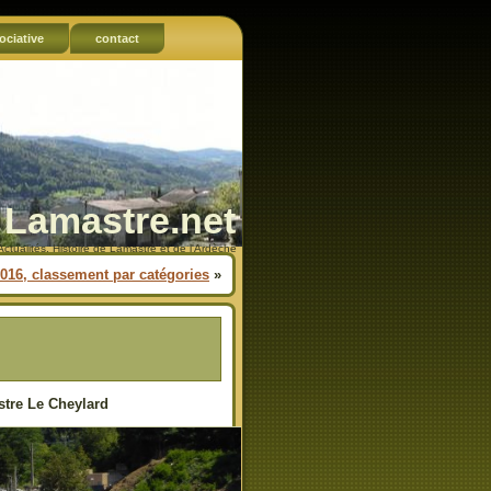
ociative
contact
Lamastre.net
Actualités, Histoire de Lamastre et de l'Ardèche
2016, classement par catégories
»
stre Le Cheylard