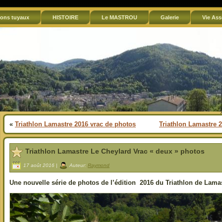
ons tuyaux
HISTOIRE
Le MASTROU
Galerie
Vie Ass
«
Triathlon Lamastre 2016 vrac de photos
Triathlon Lamastre 
Triathlon Lamastre Le Cheylard Vrac « deux » photos
17 août 2016 |
Auteur:
Raymond
Une nouvelle série de photos de l’édition 2016 du Triathlon de Lama