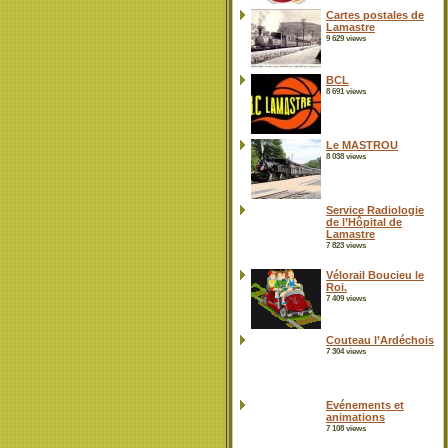
Cartes postales de
Lamastre
9 629 views
BCL
8 691 views
Le MASTROU
8 038 views
Service Radiologie
de l’Hôpital de
Lamastre
7 823 views
Vélorail Boucieu le
Roi.
7 409 views
Couteau l’Ardéchois
7 304 views
Evénements et
animations
7 108 views