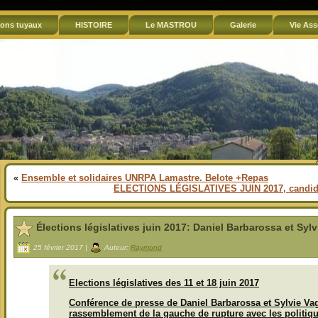
ons tuyaux
HISTOIRE
Le MASTROU
Galerie
Vie Ass
«
Ensemble et solidaires UNRPA Lamastre. Belote +Repas
ELECTIONS LÉGISLATIVES JUIN 2017, candid
Élections législatives juin 2017: Daniel Barbarossa et Syl
25 février 2017 |
Auteur:
Raymond
Elections législatives des 11 et 18 juin 2017
Conférence de presse de Daniel Barbarossa et Sylvie Va
rassemblement de la gauche de rupture avec les politiqu