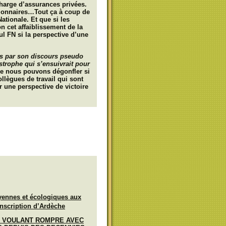
charge d’assurances privées.
tionnaires…Tout ça à coup de
ationale. Et que si les
on cet affaiblissement de la
seul FN si la perspective d’une
és par son discours pseudo
astrophe qui s’ensuivrait pour
ue nous pouvons dégonfler si
lègues de travail qui sont
ar une perspective de victoire
yennes et écologiques aux
nscription d’Ardèche
 VOULANT ROMPRE AVEC