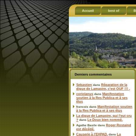
Accueil
best of
B
Derniers commentaires
Sebastien
Réparation de la
dans
digue de Lamastre, c’est OUF !!! ,
coriolanus
Manifestation
dans
soutien à la Res Publica et à ses
élus
Manifestation soutien
francois
dans
à la Res Publica et à ses élus
La digue de Lamastre, qui l’eut cru
Le Doux bien nommé.
?
dans
Roger Rostaind
Agathe Basile
dans
est décédé.
Causerie à l’EHPAD.
La
dans