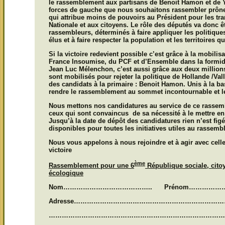
le rassemblement aux partisans de Benoit Hamon et de Y
forces de gauche que nous souhaitons rassembler prône
qui attribue moins de pouvoirs au Président pour les tr
Nationale et aux citoyens.
Le rôle des députés va donc êt
rassembleurs, déterminés à faire appliquer les politiques
élus et à faire respecter la population et les territoires qu
Si la victoire redevient possible c’est grâce à la mobilis
France Insoumise, du PCF et d’Ensemble dans la formid
Jean Luc Mélenchon
,
c’est aussi grâce aux deux million
sont mobilisés
pour rejeter la politique de Hollande /Val
des candidats à la primaire :
Benoit Hamon. Unis à la ba
rendre le rassemblement au sommet incontournable et le
Nous mettons nos candidatures au service de ce rasse
ceux qui sont convaincus de sa nécessité à le mettre en
Jusqu’à la date de dépôt des candidatures rien n’est fi
disponibles pour toutes les initiatives utiles au rassemb
Nous vous appelons à nous rejoindre et à agir avec celle
victoire
ème
Rassemblement pour une 6
République sociale, citoy
écologique
Nom………………………………….. Prénom…………
Adresse……………………………………………………………
………………………………………………………………………