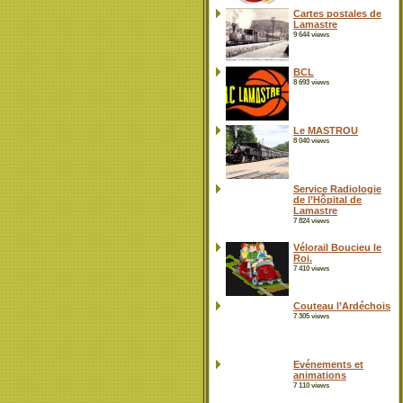
Cartes postales de
Lamastre
9 644 views
BCL
8 693 views
Le MASTROU
8 040 views
Service Radiologie
de l’Hôpital de
Lamastre
7 824 views
Vélorail Boucieu le
Roi.
7 410 views
Couteau l’Ardéchois
7 305 views
Evénements et
animations
7 110 views