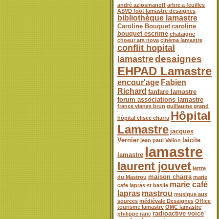
andré aziosmanoff
arbre a feuilles
ASVD foot lamastre desaignes
bibliothèque lamastre
Caroline Bouquet
caroline
bouquet escrime
chataigne
choeur ars nova
cinéma lamastre
conflit hopital
desaignes
lamastre
EHPAD Lamastre
encour'age
Fabien
Richard
fanfare lamastre
forum associations lamastre
france vianes brun
guillaume grand
Hôpital
hôpital elisee charra
Lamastre
jacques
Vernier
laicite
jean paul Vallon
lamastre
lamastre
laurent jouvet
lettre
maison charra
du Mastrou
marie
marie café
cafe lapras st basile
lapras
mastrou
musique aux
sources
médiévale Desaignes
Office
tourisme lamastre
OMC lamastre
radioactive voice
philippe ranc