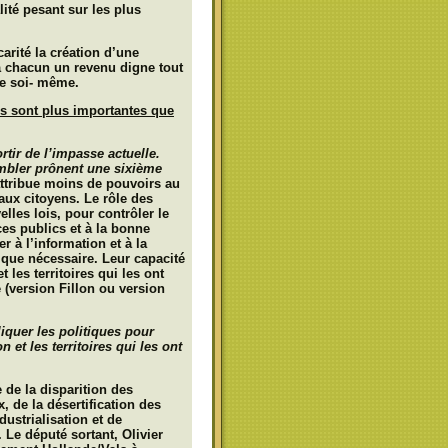
lité pesant sur les plus
carité la création d’une
 à chacun un revenu digne tout
de soi- même.
es sont plus importantes que
ortir de l’impasse actuelle.
mbler prônent une sixième
ttribue moins de pouvoirs au
aux citoyens. Le rôle des
elles lois, pour contrôler le
es publics et à la bonne
r à l’information et à la
 que nécessaire. Leur capacité
 les territoires qui les ont
e (version Fillon ou version
liquer les politiques pour
n et les territoires qui les ont
 de la disparition des
 de la désertification des
dustrialisation et de
 Le député sortant, Olivier