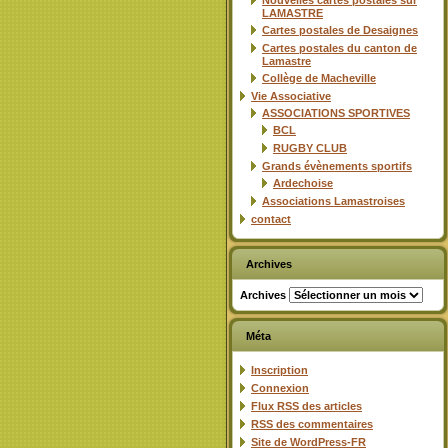
Nouvelles cartes postales sur
LAMASTRE
Cartes postales de Desaignes
Cartes postales du canton de
Lamastre
Collège de Macheville
Vie Associative
ASSOCIATIONS SPORTIVES
BCL
RUGBY CLUB
Grands évènements sportifs
Ardechoise
Associations Lamastroises
contact
Archives
Archives
Méta
Inscription
Connexion
Flux
RSS
des articles
RSS
des commentaires
Site de WordPress-FR