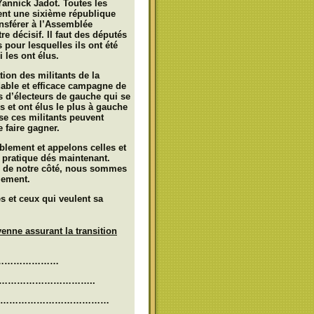
annick Jadot. Toutes les
nt une sixième république
ansférer à l’Assemblée
re décisif.
Il faut des députés
 pour lesquelles ils ont été
i les ont élus.
ation des militants
de la
able et efficace campagne de
s d’électeurs de gauche qui se
ls et ont élus le plus à gauche
se ces militants peuvent
 faire gagner.
mblement
et appelons celles et
 pratique dés maintenant.
gé de notre côté, nous sommes
lement.
s et ceux qui veulent sa
enne assurant la transition
……………………
…………………………..
………………………………