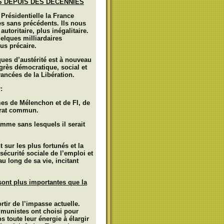
S DEPUIS DES DECENNIES
 Présidentielle la France
es sans précédents.
Ils nous
utoritaire, plus inégalitaire.
uelques milliardaires
us précaire.
ques d’austérité est à nouveau
ogrès démocratique, social et
ancées de la Libération.
:
es de Mélenchon et de FI, de
trat commun.
amme sans lesquels il serait
t sur les plus fortunés et la
 sécurité sociale de l’emploi et
u long de sa vie, incitant
sont plus importantes que la
ortir de l’impasse actuelle.
ommunistes ont choisi pour
toute leur énergie à élargir