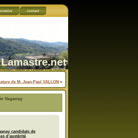
ociative
contact
Lamastre.net
Actualités, Histoire de Lamastre et de l'Ardèche
ature de M. Jean-Paul VALLON
»
vie Vaganay
ganay candidats de
es d’austérité