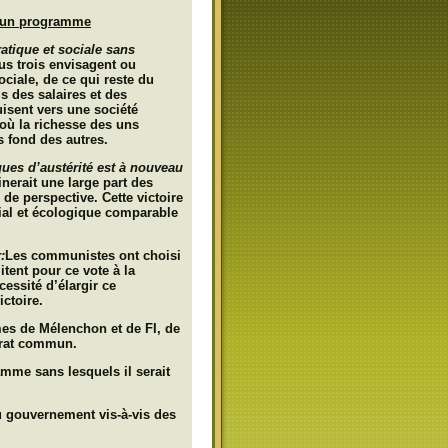
d’un programme
tique et sociale sans
ous trois envisagent ou
ociale, de ce qui reste du
s des salaires et des
uisent vers une société
e où la richesse des uns
s fond des autres.
ques d’austérité est à nouveau
nerait une large part des
de perspective. Cette victoire
ial et écologique comparable
:
Les communistes ont choisi
tent pour ce vote à la
essité d’élargir ce
ictoire.
es de Mélenchon et de FI, de
trat commun.
amme sans lesquels il serait
du gouvernement vis-à-vis des