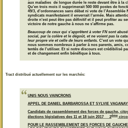
aux maladies de longue durée le reste devant être à la 
Qu’en trois mois il supprimerait 500 000 postes de fonc
49/3, d’ordonnances sans débat ni vote de l’Assemblée N
syndicats manifestaient il enverrait l’armée. Mais attenti
droite n’est peut être pas définitif et il peut profiter au 
victoire de notre gauche à nous ne s’affirme pas.
Beaucoup de ceux qui s’apprêtent à voter FN sont abus
social, par la colère et le dégoût, et ne voient pas la cat
leur propre vie et celle de leurs enfants.
C’est un vote q
nous sommes nombreux à parler à nos parents, amis, col
tentés de l’utiliser. Et si notre discours est crédibilisé p
et de changement enfin bénéfique à tous.
Tract distribué actuellement sur les marchés:
UNIS NOUS VAINCRONS
APPEL DE DANIEL BARBAROSSA ET SYLVIE VAGANAY
Candidats de rassemblement des forces de gauche, cito
ème
élections législatives des 11 et 18 juin 2017 2
circo
POUR LE RASSEMBLEMENT DES FORCES DE GAUCHE