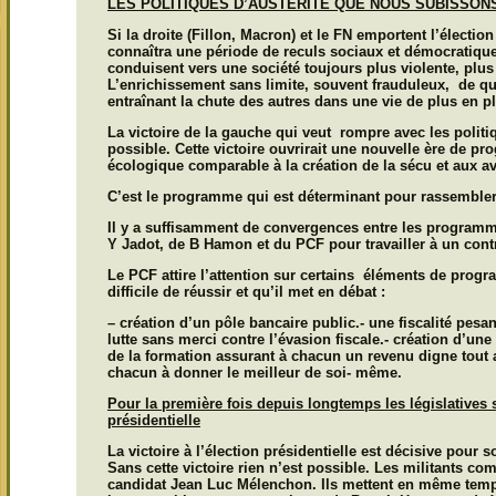
LES POLITIQUES D’AUSTERITE QUE NOUS SUBISSON
Si la droite (Fillon, Macron) et le FN emportent l’élection
connaîtra une période de reculs sociaux et démocratiqu
conduisent vers une société toujours plus violente, plus a
L’enrichissement sans limite, souvent frauduleux, de q
entraînant la chute des autres dans une vie de plus en pl
La victoire de la gauche qui veut rompre avec les politi
possible.
Cette victoire ouvrirait une nouvelle ère de pr
écologique comparable à la création de la sécu et aux av
C’est le programme qui est déterminant pour rassembler
Il y a suffisamment de convergences entre les programm
Y Jadot, de B Hamon et du PCF pour travailler à un con
Le PCF attire l’attention sur certains éléments de progr
difficile de réussir et qu’il met en débat :
– création d’un pôle bancaire public.- une fiscalité pesan
lutte sans merci contre l’évasion fiscale.- création d’une
de la formation assurant à chacun un revenu digne tout a
chacun à donner le meilleur de soi- même.
Pour la première fois depuis longtemps les législatives 
présidentielle
La victoire à l’élection présidentielle est décisive pour s
Sans cette victoire rien n’est possible. Les militants c
candidat Jean Luc Mélenchon. Ils mettent en même temps 