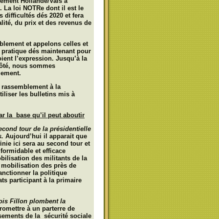
nement Hollande/Vals à
. La loi NOTRe dont il est le
difficultés dés 2020 et fera
ité, du prix et des revenus de
mblement
et appelons celles et
n pratique dés maintenant pour
soient l’expression.
Jusqu’à la
 côté, nous sommes
lement.
 rassemblement à la
liser les bulletins mis à
ar la base qu’il peut aboutir
cond tour de la présidentielle
s.
Aujourd’hui il apparait que
inie ici sera au second tour et
formidable et efficace
lisation des militants de la
 mobilisation des près de
nctionner la politique
ts participant à la primaire
ois Fillon plombent la
romettre à un parterre de
sements de la sécurité sociale