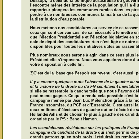
Dussopt, a défendu la politique désastreuse du gouver
l’encontre même des intérêts de la population qui l’a élu
rapporteur plongera les communes rurales dans les pires 
perdre à de nombreuses communes la maîtrise de la qual
la distribution d’eau potable.
Nous mettons nos candidatures au service de ce rasse
ceux qui sont convaincus de sa nécessité à le mettre e
que l’élection Présidentielle et l’élection législative en 
date de dépôt des candidatures rien n’est figé de notre
disponibles pour toutes les initiatives utiles au rassemb
Plus nombreux nous serons à agir dans ce sens plus le
Présidentielle s’imposera. Nous vous appelons donc à uti
votre disposition à cette fin.
3)C’est de la base que l’espoir est revenu, c’est aussi p
Il y a encore quelques mois l’absence de la gauche au se
et la victoire de la droite ou du FN semblaient inévitable
si elle se rassemble la gauche telle que nous l’avons déf
peut même gagner. Ce qui a rendu cela possible c’est la 
campagne menée par Jean Luc Mélenchon grâce à la mobi
France Insoumise, du PCF et d’Ensemble. C’est aussi la
deux millions d’électeurs de gauche qui ont décidé de sa
Hollande/Valls et de choisir le plus à gauche des candida
organisé par le PS : Benoit Hamon.
Les scandaleuses révélations sur les pratiques de Franç
campagne du candidat de la droite
qui s’est permis de p
grands patrons qu’en trois mois il réduirait les rembour