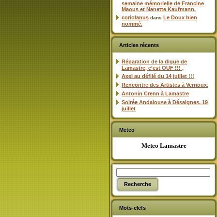
semaine mémorielle de Francine
Maous et Nanette Kaufmann.
coriolanus
Le Doux bien
dans
nommé.
Articles récents
Réparation de la digue de
Lamastre, c’est OUF !!! ,
Axel au défilé du 14 juillet !!!
Rencontre des Artistes à Vernoux.
Antonin Crenn à Lamastre
Soirée Andalouse à Désaignes. 19
juillet
Meteo
Meteo Lamastre
Mots-clefs