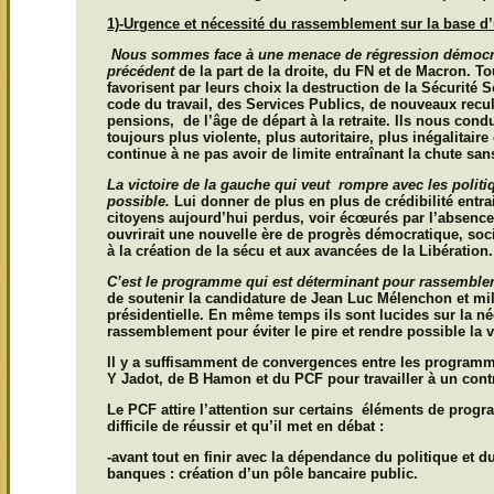
1)-Urgence et nécessité du rassemblement sur la base 
Nous sommes face à une menace de régression démocra
précédent
de la part de la droite, du FN et de Macron. T
favorisent par leurs choix la destruction de la Sécurité S
code du travail, des Services Publics, de nouveaux recul
pensions, de l’âge de départ à la retraite. Ils nous cond
toujours plus violente, plus autoritaire, plus inégalitair
continue à ne pas avoir de limite entraînant la chute san
La victoire de la gauche qui veut rompre avec les politi
possible.
Lui donner de plus en plus de crédibilité entrai
citoyens aujourd’hui perdus, voir écœurés par l’absence 
ouvrirait une nouvelle ère de progrès démocratique, soc
à la création de la sécu et aux avancées de la Libération.
C’est le programme qui est déterminant pour rassembler
de soutenir la candidature de Jean Luc Mélenchon et mili
présidentielle. En même temps ils sont lucides sur la néc
rassemblement pour éviter le pire et rendre possible la v
Il y a suffisamment de convergences entre les programm
Y Jadot, de B Hamon et du PCF pour travailler à un con
Le PCF attire l’attention sur certains éléments de progr
difficile de réussir et qu’il met en débat :
-avant tout en finir avec la dépendance du politique et 
banques : création d’un pôle bancaire public.