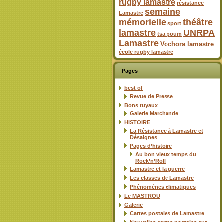
rugby lamastre
résistance
semaine
Lamastre
mémorielle
théâtre
sport
lamastre
UNRPA
tsa poum
Lamastre
Vochora lamastre
école rugby lamastre
Pages
best of
Revue de Presse
Bons tuyaux
Galerie Marchande
HISTOIRE
La Résistance à Lamastre et
Désaignes
Pages d’histoire
Au bon vieux temps du
Rock’n’Roll
Lamastre et la guerre
Les classes de Lamastre
Phénomènes climatiques
Le MASTROU
Galerie
Cartes postales de Lamastre