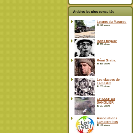
Articles les plus consultés
Lettres du Mastrou
44 328 views
Bons tuyaux
17 968 views
Rémi Gratia.
16 195 views
Les classes de
Lamastre
14 835 views
CHASSE au
SANGLIER
10 977 views
Associations
Lamastroises
10 555 views