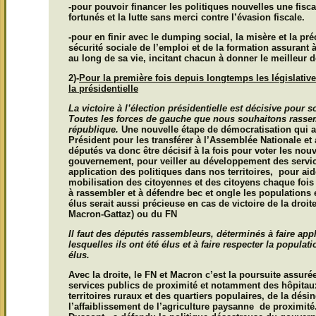
-pour pouvoir financer les politiques nouvelles une fisca
fortunés et la lutte sans merci contre l’évasion fiscale.
-pour en finir avec le dumping social, la misère et la pré
sécurité sociale de l’emploi et de la formation assurant
au long de sa vie, incitant chacun à donner le meilleur 
2)-
Pour la première fois depuis longtemps les législativ
la présidentielle
La victoire à l’élection présidentielle est décisive pour s
Toutes les forces de gauche que nous souhaitons rasse
république.
Une nouvelle étape de démocratisation qui a
Président pour les transférer à l’Assemblée Nationale et 
députés va donc être décisif à la fois pour voter les nouv
gouvernement, pour veiller au développement des servic
application des politiques dans nos territoires, pour aide
mobilisation des citoyennes et des citoyens chaque fois
à rassembler et à défendre bec et ongle les populations et
élus serait aussi précieuse en cas de victoire de la droit
Macron-Gattaz) ou du FN
Il faut des députés rassembleurs, déterminés à faire app
lesquelles ils ont été élus et à faire respecter la populatio
élus.
Avec la droite, le FN et Macron c’est la poursuite assurée
services publics de proximité et notamment des hôpitaux,
territoires ruraux et des quartiers populaires, de la désin
l’affaiblissement de l’agriculture paysanne de proximité.