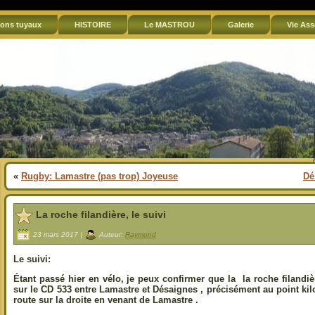
ons tuyaux
HISTOIRE
Le MASTROU
Galerie
Vie Ass
«
Rugby: Lamastre (pas trop) Joyeuse
Dé
La roche filandière, le suivi
23 mars 2017 |
Auteur:
Raymond
Le suivi:
Étant passé hier en vélo, je peux confirmer que la la roche filandi
sur le CD 533 entre Lamastre et Désaignes , précisément au point ki
route sur la droite en venant de Lamastre .