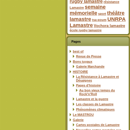
rugby lamastre
résistance
semaine
Lamastre
mémorielle
théâtre
sport
lamastre
UNRPA
tsa poum
Lamastre
Vochora lamastre
école rugby lamastre
Pages
best of
Revue de Presse
Bons tuyaux
Galerie Marchande
HISTOIRE
La Résistance à Lamastre et
Désaignes
Pages d’histoire
Au bon vieux temps du
Rock’n’Roll
Lamastre et la guerre
Les classes de Lamastre
Phénomènes climatiques
Le MASTROU
Galerie
Cartes postales de Lamastre