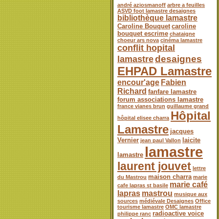
andré aziosmanoff
arbre a feuilles
ASVD foot lamastre desaignes
bibliothèque lamastre
Caroline Bouquet
caroline
bouquet escrime
chataigne
choeur ars nova
cinéma lamastre
conflit hopital
desaignes
lamastre
EHPAD Lamastre
encour'age
Fabien
Richard
fanfare lamastre
forum associations lamastre
france vianes brun
guillaume grand
Hôpital
hôpital elisee charra
Lamastre
jacques
Vernier
laicite
jean paul Vallon
lamastre
lamastre
laurent jouvet
lettre
maison charra
du Mastrou
marie
marie café
cafe lapras st basile
lapras
mastrou
musique aux
sources
médiévale Desaignes
Office
tourisme lamastre
OMC lamastre
radioactive voice
philippe ranc