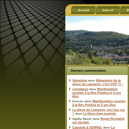
Accueil
best of
B
Derniers commentaires
Sebastien
Réparation de la
dans
digue de Lamastre, c’est OUF !!! ,
coriolanus
Manifestation
dans
soutien à la Res Publica et à ses
élus
Manifestation soutien
francois
dans
à la Res Publica et à ses élus
La digue de Lamastre, qui l’eut cru
Le Doux bien nommé.
?
dans
Roger Rostaind
Agathe Basile
dans
est décédé.
Causerie à l’EHPAD.
La
dans