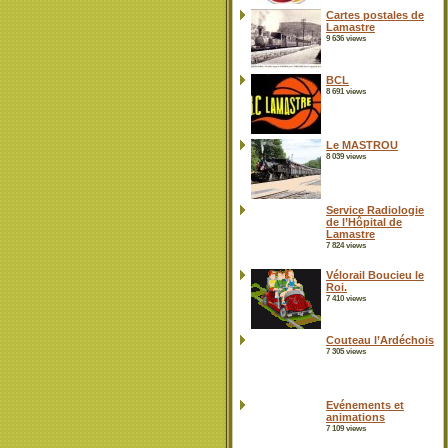
Cartes postales de
Lamastre
9 636 views
BCL
8 691 views
Le MASTROU
8 039 views
Service Radiologie
de l’Hôpital de
Lamastre
7 824 views
Vélorail Boucieu le
Roi.
7 410 views
Couteau l’Ardéchois
7 305 views
Evénements et
animations
7 109 views