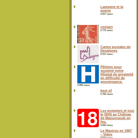
Lamastre et la
guerre
6 817 views
contact
6 772 views
Cartes postales de
Desaignes
6 511 views
Pétition pour
soutenir notre
Hôpital de proximité
en difficulté de
gouvernance.
5 890 views
best of
5 766 views
Les pompiers et tout
le SDIS au Château
de Maisonseule en
feu.
5 660 views
Le Mastrou en 1967
– Video
5 515 views