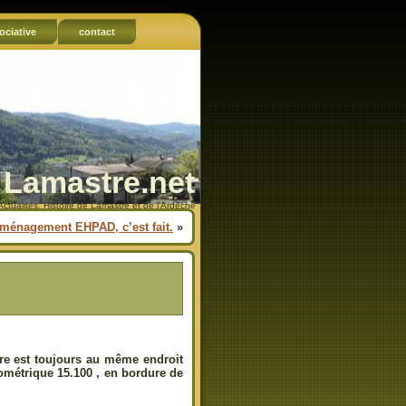
ociative
contact
Lamastre.net
Actualités, Histoire de Lamastre et de l'Ardèche
ménagement EHPAD, c’est fait.
»
ère est toujours au même endroit
lométrique 15.100 , en bordure de