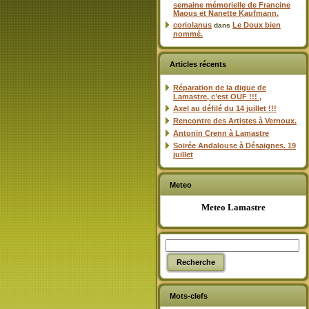
semaine mémorielle de Francine
Maous et Nanette Kaufmann.
coriolanus
Le Doux bien
dans
nommé.
Articles récents
Réparation de la digue de
Lamastre, c’est OUF !!! ,
Axel au défilé du 14 juillet !!!
Rencontre des Artistes à Vernoux.
Antonin Crenn à Lamastre
Soirée Andalouse à Désaignes. 19
juillet
Meteo
Meteo Lamastre
Mots-clefs