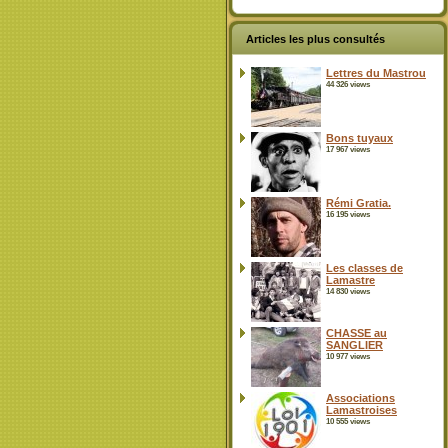
Articles les plus consultés
Lettres du Mastrou
44 326 views
Bons tuyaux
17 967 views
Rémi Gratia.
16 195 views
Les classes de
Lamastre
14 830 views
CHASSE au
SANGLIER
10 977 views
Associations
Lamastroises
10 555 views