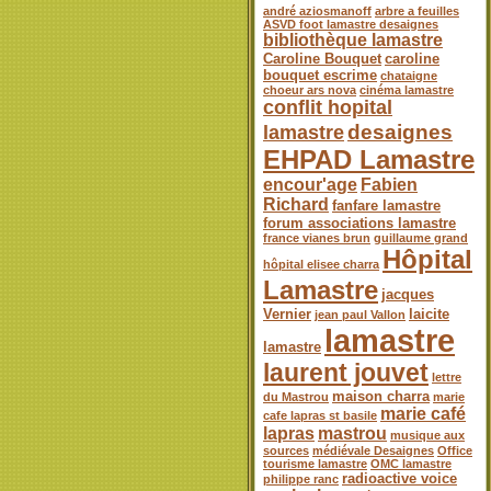
andré aziosmanoff
arbre a feuilles
ASVD foot lamastre desaignes
bibliothèque lamastre
Caroline Bouquet
caroline
bouquet escrime
chataigne
choeur ars nova
cinéma lamastre
conflit hopital
desaignes
lamastre
EHPAD Lamastre
encour'age
Fabien
Richard
fanfare lamastre
forum associations lamastre
france vianes brun
guillaume grand
Hôpital
hôpital elisee charra
Lamastre
jacques
Vernier
laicite
jean paul Vallon
lamastre
lamastre
laurent jouvet
lettre
maison charra
du Mastrou
marie
marie café
cafe lapras st basile
lapras
mastrou
musique aux
sources
médiévale Desaignes
Office
tourisme lamastre
OMC lamastre
radioactive voice
philippe ranc