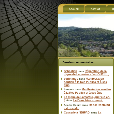
Accueil
best of
B
Derniers commentaires
Sebastien
Réparation de la
dans
digue de Lamastre, c’est OUF !!! ,
coriolanus
Manifestation
dans
soutien à la Res Publica et à ses
élus
Manifestation soutien
francois
dans
à la Res Publica et à ses élus
La digue de Lamastre, qui l’eut cru
Le Doux bien nommé.
?
dans
Roger Rostaind
Agathe Basile
dans
est décédé.
Causerie à l’EHPAD.
La
dans