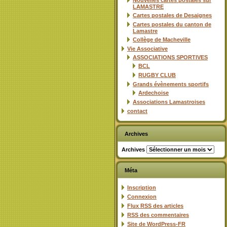
Nouvelles cartes postales sur
LAMASTRE
Cartes postales de Desaignes
Cartes postales du canton de
Lamastre
Collège de Macheville
Vie Associative
ASSOCIATIONS SPORTIVES
BCL
RUGBY CLUB
Grands évènements sportifs
Ardechoise
Associations Lamastroises
contact
Archives
Archives
Méta
Inscription
Connexion
Flux
RSS
des articles
RSS
des commentaires
Site de WordPress-FR