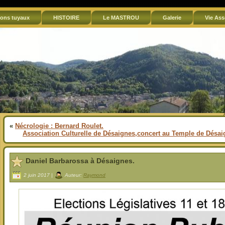
ons tuyaux
HISTOIRE
Le MASTROU
Galerie
Vie Ass
«
Nécrologie : Bernard Roulet.
Association Culturelle de Désaignes,concert au Temple de Désaig
Daniel Barbarossa à Désaignes.
2 juin 2017 |
Auteur:
Raymond