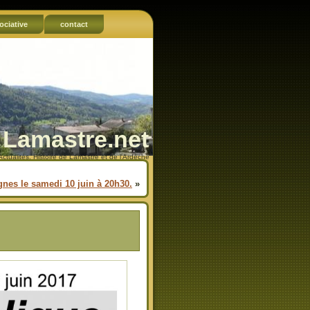
ociative
contact
Lamastre.net
Actualités, Histoire de Lamastre et de l'Ardèche
nes le samedi 10 juin à 20h30.
»