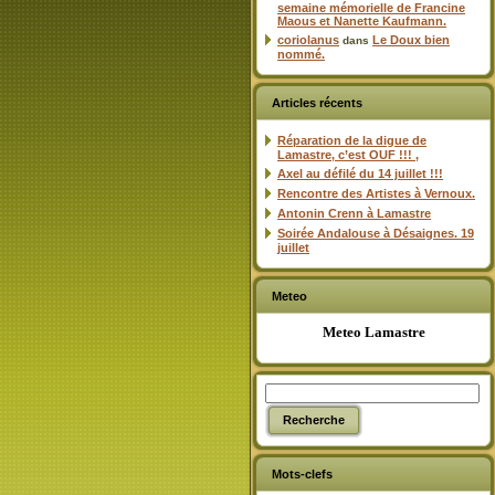
semaine mémorielle de Francine
Maous et Nanette Kaufmann.
coriolanus
Le Doux bien
dans
nommé.
Articles récents
Réparation de la digue de
Lamastre, c’est OUF !!! ,
Axel au défilé du 14 juillet !!!
Rencontre des Artistes à Vernoux.
Antonin Crenn à Lamastre
Soirée Andalouse à Désaignes. 19
juillet
Meteo
Meteo Lamastre
Mots-clefs