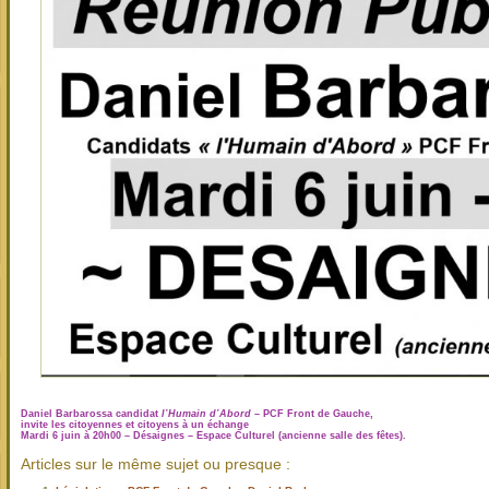
Daniel Barbarossa candidat
l’Humain d’Abord
– PCF Front de Gauche,
invite les citoyennes et citoyens à un échange
Mardi 6 juin à 20h00 – Désaignes – Espace Culturel (ancienne salle des fêtes).
Articles sur le même sujet ou presque :