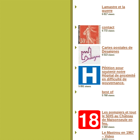
Lamastre et la
guerre
6 817 views
contact
6 772 views
Cartes postales de
Desaignes
6 513 views
Pétition pour
soutenir notre
Hôpital de proximité
en difficulté de
gouvernance.
5 891 views
best of
5 768 views
Les pompiers et tout
le SDIS au Château
de Maisonseule en
feu.
5 660 views
Le Mastrou en 1967
– Video
5 515 views