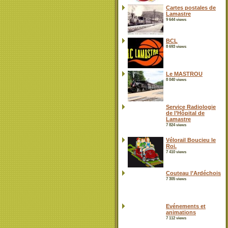
Cartes postales de
Lamastre
9 644 views
BCL
8 693 views
Le MASTROU
8 040 views
Service Radiologie
de l’Hôpital de
Lamastre
7 824 views
Vélorail Boucieu le
Roi.
7 410 views
Couteau l’Ardéchois
7 305 views
Evénements et
animations
7 112 views