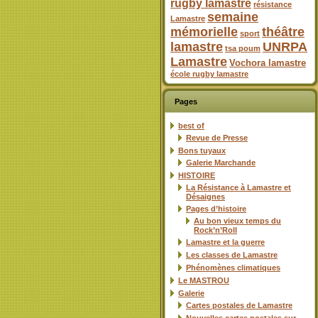
rugby lamastre
résistance
semaine
Lamastre
mémorielle
théâtre
sport
lamastre
UNRPA
tsa poum
Lamastre
Vochora lamastre
école rugby lamastre
Pages
best of
Revue de Presse
Bons tuyaux
Galerie Marchande
HISTOIRE
La Résistance à Lamastre et
Désaignes
Pages d’histoire
Au bon vieux temps du
Rock’n’Roll
Lamastre et la guerre
Les classes de Lamastre
Phénomènes climatiques
Le MASTROU
Galerie
Cartes postales de Lamastre