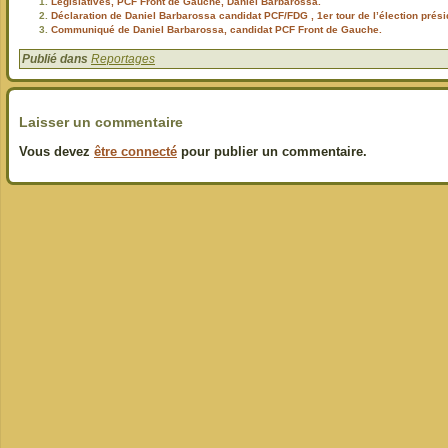
Législatives, PCF Front de Gauche, Daniel Barbarossa.
Déclaration de Daniel Barbarossa candidat PCF/FDG , 1er tour de l’élection présid
Communiqué de Daniel Barbarossa, candidat PCF Front de Gauche.
Publié dans
Reportages
Laisser un commentaire
Vous devez
être connecté
pour publier un commentaire.