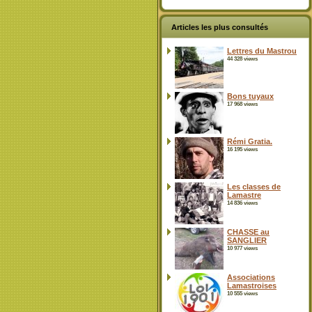
Articles les plus consultés
Lettres du Mastrou
44 328 views
Bons tuyaux
17 968 views
Rémi Gratia.
16 195 views
Les classes de
Lamastre
14 836 views
CHASSE au
SANGLIER
10 977 views
Associations
Lamastroises
10 555 views