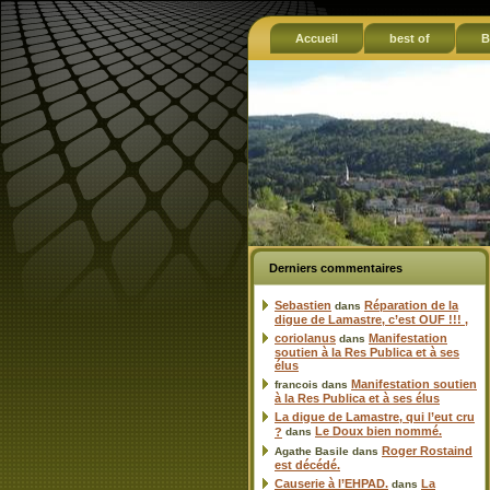
Accueil
best of
B
Derniers commentaires
Sebastien
Réparation de la
dans
digue de Lamastre, c’est OUF !!! ,
coriolanus
Manifestation
dans
soutien à la Res Publica et à ses
élus
Manifestation soutien
francois
dans
à la Res Publica et à ses élus
La digue de Lamastre, qui l’eut cru
Le Doux bien nommé.
?
dans
Roger Rostaind
Agathe Basile
dans
est décédé.
Causerie à l’EHPAD.
La
dans