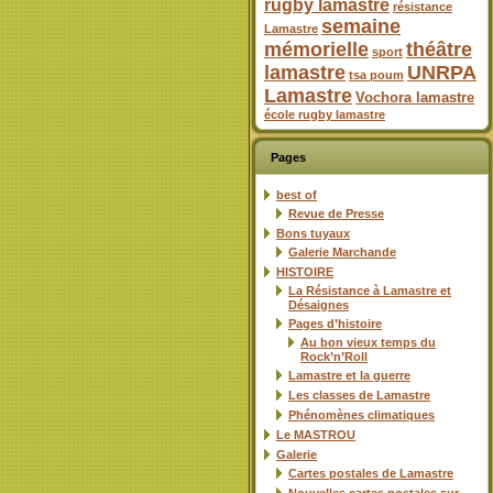
rugby lamastre
résistance
semaine
Lamastre
mémorielle
théâtre
sport
lamastre
UNRPA
tsa poum
Lamastre
Vochora lamastre
école rugby lamastre
Pages
best of
Revue de Presse
Bons tuyaux
Galerie Marchande
HISTOIRE
La Résistance à Lamastre et
Désaignes
Pages d’histoire
Au bon vieux temps du
Rock’n’Roll
Lamastre et la guerre
Les classes de Lamastre
Phénomènes climatiques
Le MASTROU
Galerie
Cartes postales de Lamastre