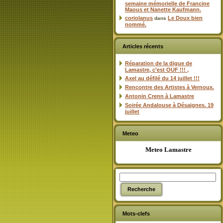
semaine mémorielle de Francine
Maous et Nanette Kaufmann.
coriolanus
Le Doux bien
dans
nommé.
Articles récents
Réparation de la digue de
Lamastre, c’est OUF !!! ,
Axel au défilé du 14 juillet !!!
Rencontre des Artistes à Vernoux.
Antonin Crenn à Lamastre
Soirée Andalouse à Désaignes. 19
juillet
Meteo
Meteo Lamastre
Mots-clefs