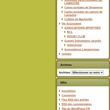
Nouvelles cartes postales sur
LAMASTRE
Cartes postales de Desaignes
Cartes postales du canton de
Lamastre
Collège de Macheville
Vie Associative
ASSOCIATIONS SPORTIVES
BCL
RUGBY CLUB
Grands évènements sportifs
Ardechoise
Associations Lamastroises
contact
Archives
Archives
Méta
Inscription
Connexion
Flux
RSS
des articles
RSS
des commentaires
Site de WordPress-FR