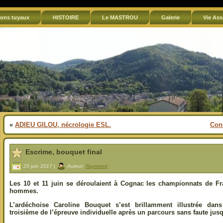
ons tuyaux
HISTOIRE
Le MASTROU
Galerie
Vie Ass
«
ADIEU GILOU, nécrologie ESL.
Conc
Escrime, bouquet final
25 juin 2017 |
Auteur:
Raymond
Les 10 et 11 juin se déroulaient à Cognac les championnats de F
hommes.
L’ardéchoise Caroline Bouquet s’est brillamment illustrée dans 
troisième de l’épreuve individuelle après un parcours sans faute jusq