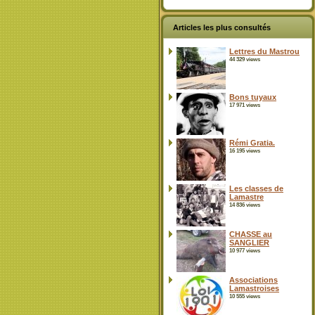
Articles les plus consultés
Lettres du Mastrou
44 329 views
Bons tuyaux
17 971 views
Rémi Gratia.
16 195 views
Les classes de
Lamastre
14 836 views
CHASSE au
SANGLIER
10 977 views
Associations
Lamastroises
10 555 views