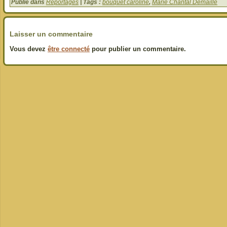
Publié dans
Reportages
| Tags :
bouquet caroline
,
Marie Chantal Demaille
Laisser un commentaire
Vous devez
être connecté
pour publier un commentaire.