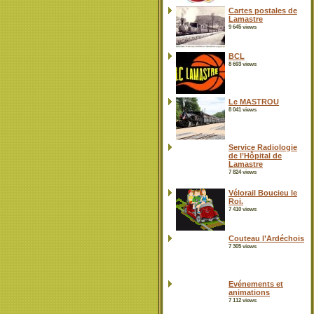
Cartes postales de
Lamastre
9 645 views
BCL
8 693 views
Le MASTROU
8 041 views
Service Radiologie
de l’Hôpital de
Lamastre
7 824 views
Vélorail Boucieu le
Roi.
7 410 views
Couteau l’Ardéchois
7 305 views
Evénements et
animations
7 112 views