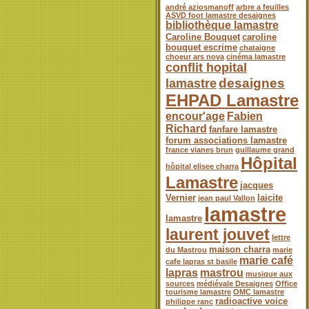
andré aziosmanoff
arbre a feuilles
ASVD foot lamastre desaignes
bibliothèque lamastre
Caroline Bouquet
caroline
bouquet escrime
chataigne
choeur ars nova
cinéma lamastre
conflit hopital
desaignes
lamastre
EHPAD Lamastre
encour'age
Fabien
Richard
fanfare lamastre
forum associations lamastre
france vianes brun
guillaume grand
Hôpital
hôpital elisee charra
Lamastre
jacques
Vernier
laicite
jean paul Vallon
lamastre
lamastre
laurent jouvet
lettre
maison charra
du Mastrou
marie
marie café
cafe lapras st basile
lapras
mastrou
musique aux
sources
médiévale Desaignes
Office
tourisme lamastre
OMC lamastre
radioactive voice
philippe ranc