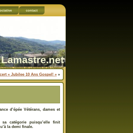
ociative
contact
Lamastre.net
Actualités, Histoire de Lamastre et de l'Ardèche
ert « Jubilee 10 Ans Gospel! »
»
rance d’épée Vétérans, dames et
sa catégorie puisqu’elle finit
u’à la demi finale.