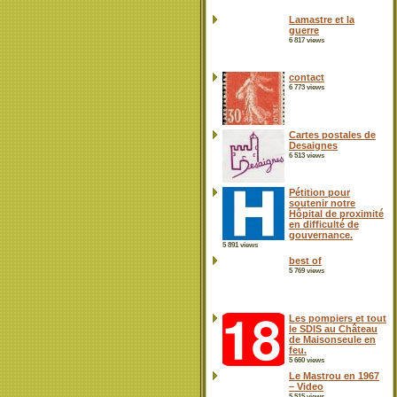
Lamastre et la
guerre
6 817 views
contact
6 773 views
Cartes postales de
Desaignes
6 513 views
Pétition pour
soutenir notre
Hôpital de proximité
en difficulté de
gouvernance.
5 891 views
best of
5 769 views
Les pompiers et tout
le SDIS au Château
de Maisonseule en
feu.
5 660 views
Le Mastrou en 1967
– Video
5 515 views