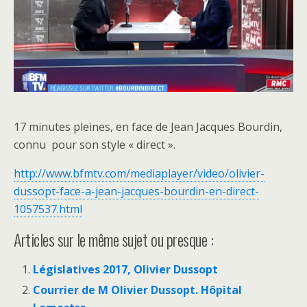
17 minutes pleines, en face de Jean Jacques Bourdin,
connu pour son style « direct ».
http://www.bfmtv.com/mediaplayer/video/olivier-
dussopt-face-a-jean-jacques-bourdin-en-direct-
1057537.html
Articles sur le même sujet ou presque :
Législatives 2017, Olivier Dussopt
Courrier de M Olivier Dussopt. Hôpital