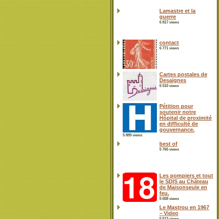
Lamastre et la
guerre
6 817 views
contact
6 771 views
Cartes postales de
Desaignes
6 510 views
Pétition pour
soutenir notre
Hôpital de proximité
en difficulté de
gouvernance.
5 889 views
best of
5 765 views
Les pompiers et tout
le SDIS au Château
de Maisonseule en
feu.
5 658 views
Le Mastrou en 1967
– Video
5 513 views