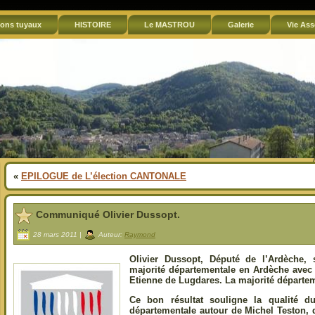
ons tuyaux
HISTOIRE
Le MASTROU
Galerie
Vie Ass
«
EPILOGUE de L’élection CANTONALE
Communiqué Olivier Dussopt.
28 mars 2011 |
Auteur:
Raymond
Olivier Dussopt, Député de l’Ardèche, 
majorité départementale en Ardèche avec 
Etienne de Lugdares. La majorité départeme
Ce bon résultat souligne la qualité d
départementale autour de Michel Teston, 