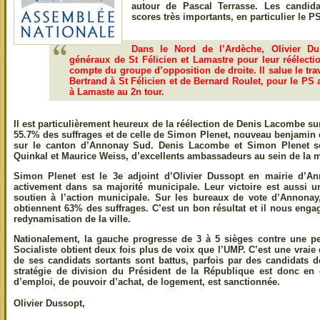
autour de Pascal Terrasse. Les candid
scores très importants, en particulier le 
Dans le Nord de l’Ardèche, Olivier Duss
généraux de St Félicien et Lamastre pour leur réélecti
compte du groupe d’opposition de droite. Il salue le tra
Bertrand à St Félicien et de Bernard Roulet, pour le PS 
à Lamaste au 2n tour.
Il est particulièrement heureux de la réélection de Denis Lacombe s
55.7% des suffrages et de celle de Simon Plenet, nouveau benjamin
sur le canton d’Annonay Sud. Denis Lacombe et Simon Plenet s
Quinkal et Maurice Weiss, d’excellents ambassadeurs au sein de la m
Simon Plenet est le 3e adjoint d’Olivier Dussopt en mairie d’
activement dans sa majorité municipale. Leur victoire est aussi 
soutien à l’action municipale. Sur les bureaux de vote d’Annonay,
obtiennent 63% des suffrages. C’est un bon résultat et il nous enga
redynamisation de la ville.
Nationalement, la gauche progresse de 3 à 5 sièges contre une per
Socialiste obtient deux fois plus de voix que l’UMP. C’est une vrai
de ses candidats sortants sont battus, parfois par des candidats d
stratégie de division du Président de la République est donc en 
d’emploi, de pouvoir d’achat, de logement, est sanctionnée.
Olivier Dussopt,