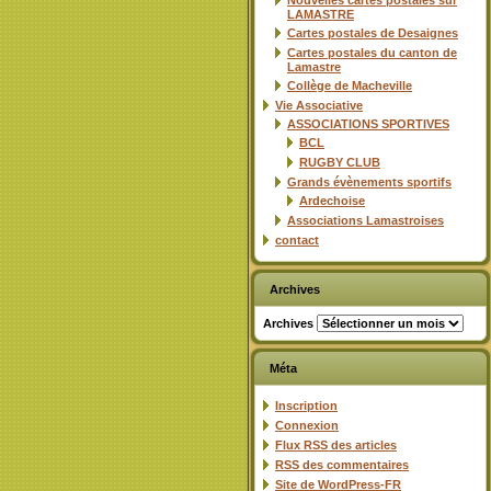
Nouvelles cartes postales sur
LAMASTRE
Cartes postales de Desaignes
Cartes postales du canton de
Lamastre
Collège de Macheville
Vie Associative
ASSOCIATIONS SPORTIVES
BCL
RUGBY CLUB
Grands évènements sportifs
Ardechoise
Associations Lamastroises
contact
Archives
Archives
Méta
Inscription
Connexion
Flux
RSS
des articles
RSS
des commentaires
Site de WordPress-FR