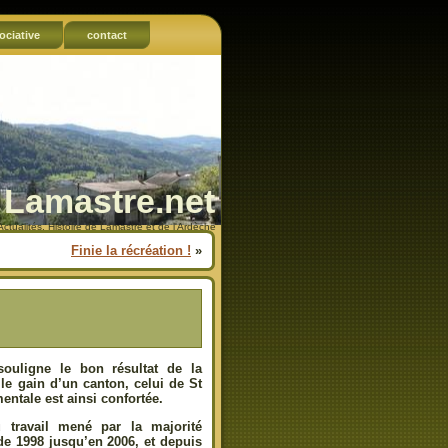
ociative
contact
Lamastre.net
Actualités, Histoire de Lamastre et de l'Ardèche
Finie la récréation !
»
souligne le bon résultat de la
le gain d’un canton, celui de St
ntale est ainsi confortée.
u travail mené par la majorité
de 1998 jusqu’en 2006, et depuis