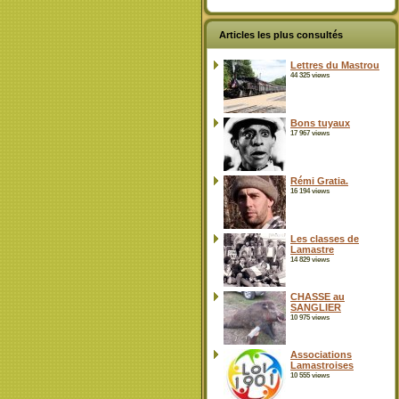
Articles les plus consultés
Lettres du Mastrou
44 325 views
Bons tuyaux
17 967 views
Rémi Gratia.
16 194 views
Les classes de
Lamastre
14 829 views
CHASSE au
SANGLIER
10 975 views
Associations
Lamastroises
10 555 views