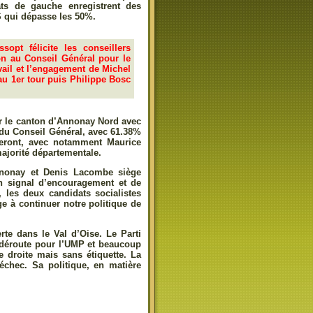
ats de gauche enregistrent des
PS qui dépasse les 50%.
opt félicite les conseillers
on au Conseil Général pour le
vail et l’engagement de Michel
au 1er tour puis Philippe Bosc
ur le canton d’Annonay Nord avec
 du Conseil Général, avec 61.38%
eront, avec notamment Maurice
ajorité départementale.
Annonay et Denis Lacombe siège
un signal d’encouragement et de
 les deux candidats socialistes
ge à continuer notre politique de
te dans le Val d’Oise. Le Parti
e déroute pour l’UMP et beaucoup
e droite mais sans étiquette. La
échec. Sa politique, en matière