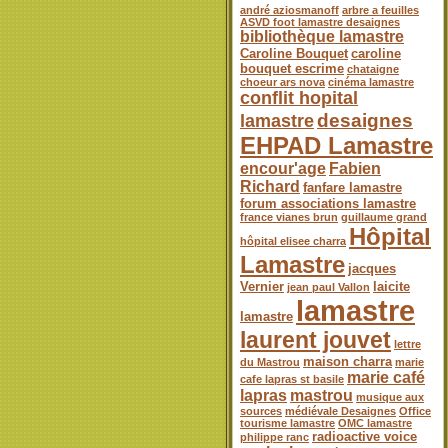
andré aziosmanoff
arbre a feuilles
ASVD foot lamastre desaignes
bibliothèque lamastre
Caroline Bouquet
caroline
bouquet escrime
chataigne
choeur ars nova
cinéma lamastre
conflit hopital
desaignes
lamastre
EHPAD Lamastre
encour'age
Fabien
Richard
fanfare lamastre
forum associations lamastre
france vianes brun
guillaume grand
Hôpital
hôpital elisee charra
Lamastre
jacques
Vernier
laicite
jean paul Vallon
lamastre
lamastre
laurent jouvet
lettre
maison charra
du Mastrou
marie
marie café
cafe lapras st basile
lapras
mastrou
musique aux
sources
médiévale Desaignes
Office
tourisme lamastre
OMC lamastre
radioactive voice
philippe ranc