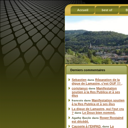
Accueil
best of
B
Derniers commentaires
Sebastien
Réparation de la
dans
digue de Lamastre, c’est OUF !!! ,
coriolanus
Manifestation
dans
soutien à la Res Publica et à ses
élus
Manifestation soutien
francois
dans
à la Res Publica et à ses élus
La digue de Lamastre, qui l’eut cru
Le Doux bien nommé.
?
dans
Roger Rostaind
Agathe Basile
dans
est décédé.
Causerie à l’EHPAD.
La
dans