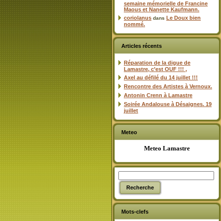
semaine mémorielle de Francine
Maous et Nanette Kaufmann.
coriolanus
Le Doux bien
dans
nommé.
Articles récents
Réparation de la digue de
Lamastre, c’est OUF !!! ,
Axel au défilé du 14 juillet !!!
Rencontre des Artistes à Vernoux.
Antonin Crenn à Lamastre
Soirée Andalouse à Désaignes. 19
juillet
Meteo
Meteo Lamastre
Mots-clefs