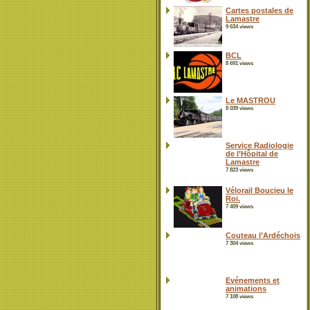
Cartes postales de
Lamastre
9 634 views
BCL
8 691 views
Le MASTROU
8 039 views
Service Radiologie
de l’Hôpital de
Lamastre
7 823 views
Vélorail Boucieu le
Roi.
7 409 views
Couteau l’Ardéchois
7 304 views
Evénements et
animations
7 108 views