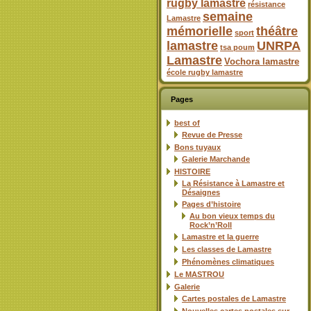
rugby lamastre
résistance
semaine
Lamastre
mémorielle
théâtre
sport
lamastre
UNRPA
tsa poum
Lamastre
Vochora lamastre
école rugby lamastre
Pages
best of
Revue de Presse
Bons tuyaux
Galerie Marchande
HISTOIRE
La Résistance à Lamastre et
Désaignes
Pages d’histoire
Au bon vieux temps du
Rock’n’Roll
Lamastre et la guerre
Les classes de Lamastre
Phénomènes climatiques
Le MASTROU
Galerie
Cartes postales de Lamastre