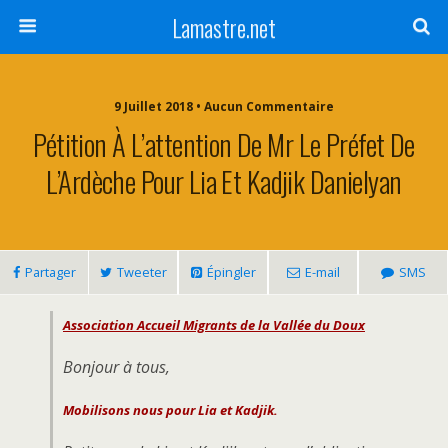
Lamastre.net
9 Juillet 2018 • Aucun Commentaire
Pétition À L’attention De Mr Le Préfet De
L’Ardèche Pour Lia Et Kadjik Danielyan
Partager
Tweeter
Épingler
E-mail
SMS
Association Accueil Migrants de la Vallée du Doux
Bonjour à tous,
Mobilisons nous pour Lia et Kadjik.