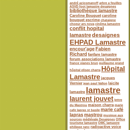
andré aziosmanoff
arbre a feuilles
ASVD foot lamastre desaignes
bibliothèque lamastre
Caroline Bouquet
caroline
bouquet escrime
chataigne
choeur ars nova
cinéma lamastre
conflit hopital
desaignes
lamastre
EHPAD Lamastre
encour'age
Fabien
Richard
fanfare lamastre
forum associations lamastre
france vianes brun
guillaume grand
Hôpital
hôpital elisee charra
Lamastre
jacques
Vernier
laicite
jean paul Vallon
lamastre
lamastre
laurent jouvet
lettre
maison charra
du Mastrou
marie
marie café
cafe lapras st basile
lapras
mastrou
musique aux
sources
médiévale Desaignes
Office
tourisme lamastre
OMC lamastre
radioactive voice
philippe ranc