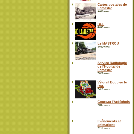
Cartes postales de
Lamastre
9 643 views
BCL
8 693 views
Le MASTROU
8 040 views
Service Radiologie
de l’Hôpital de
Lamastre
7 824 views
Vélorail Boucieu le
Roi.
7 410 views
Couteau l’Ardéchois
7 305 views
Evénements et
animations
7 110 views