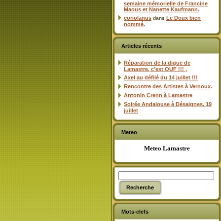
semaine mémorielle de Francine
Maous et Nanette Kaufmann.
coriolanus
Le Doux bien
dans
nommé.
Articles récents
Réparation de la digue de
Lamastre, c’est OUF !!! ,
Axel au défilé du 14 juillet !!!
Rencontre des Artistes à Vernoux.
Antonin Crenn à Lamastre
Soirée Andalouse à Désaignes. 19
juillet
Meteo
Meteo Lamastre
Mots-clefs