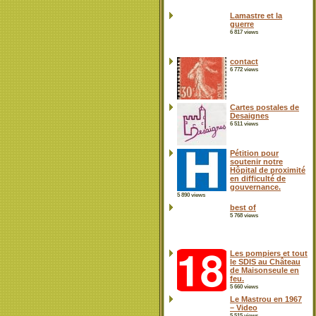
Lamastre et la
guerre
6 817 views
contact
6 772 views
Cartes postales de
Desaignes
6 511 views
Pétition pour
soutenir notre
Hôpital de proximité
en difficulté de
gouvernance.
5 890 views
best of
5 768 views
Les pompiers et tout
le SDIS au Château
de Maisonseule en
feu.
5 660 views
Le Mastrou en 1967
– Video
5 515 views