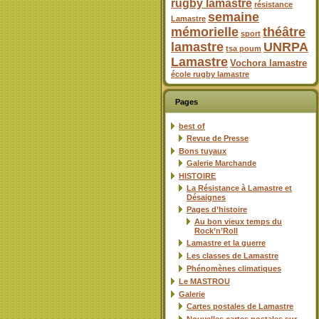
rugby lamastre
résistance
semaine
Lamastre
mémorielle
théâtre
sport
lamastre
UNRPA
tsa poum
Lamastre
Vochora lamastre
école rugby lamastre
Pages
best of
Revue de Presse
Bons tuyaux
Galerie Marchande
HISTOIRE
La Résistance à Lamastre et
Désaignes
Pages d’histoire
Au bon vieux temps du
Rock’n’Roll
Lamastre et la guerre
Les classes de Lamastre
Phénomènes climatiques
Le MASTROU
Galerie
Cartes postales de Lamastre