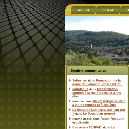
Accueil
best of
B
Derniers commentaires
Sebastien
Réparation de la
dans
digue de Lamastre, c’est OUF !!! ,
coriolanus
Manifestation
dans
soutien à la Res Publica et à ses
élus
Manifestation soutien
francois
dans
à la Res Publica et à ses élus
La digue de Lamastre, qui l’eut cru
Le Doux bien nommé.
?
dans
Roger Rostaind
Agathe Basile
dans
est décédé.
Causerie à l’EHPAD.
La
dans