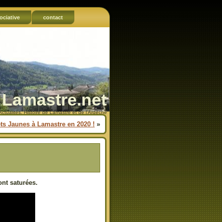
ociative
contact
Lamastre.net
Actualités, Histoire de Lamastre et de l'Ardèche
ets Jaunes à Lamastre en 2020 !
»
nt saturées.