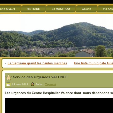
ons tuyaux
HISTOIRE
Le MASTROU
Galerie
Vie Ass
«
La Septeam gravit les hautes marches
Une liste municipale Gil
Service des Urgences VALENCE
29 mars 2019 |
Auteur:
Raymond
Les urgences du Centre Hospitalier Valence dont nous dépendons so