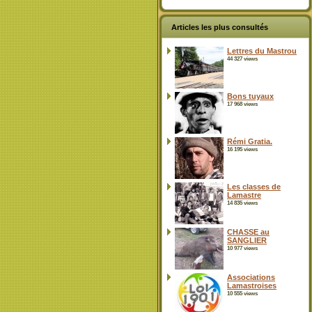
Articles les plus consultés
Lettres du Mastrou
44 327 views
Bons tuyaux
17 968 views
Rémi Gratia.
16 195 views
Les classes de
Lamastre
14 835 views
CHASSE au
SANGLIER
10 977 views
Associations
Lamastroises
10 555 views