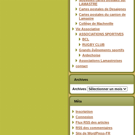
Nouvelles cartes postales sur
LAMASTRE
Cartes postales de Desaignes
Cartes postales du canton de
Lamastre
Collège de Macheville
Vie Associative
ASSOCIATIONS SPORTIVES
BCL
RUGBY CLUB
Grands évènements sportifs
Ardechoise
Associations Lamastroises
contact
Archives
Archives
Méta
Inscription
Connexion
Flux
RSS
des articles
RSS
des commentaires
Site de WordPress-FR