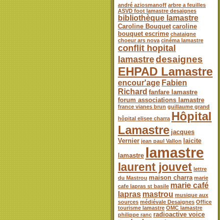
andré aziosmanoff
arbre a feuilles
ASVD foot lamastre desaignes
bibliothèque lamastre
Caroline Bouquet
caroline
bouquet escrime
chataigne
choeur ars nova
cinéma lamastre
conflit hopital
desaignes
lamastre
EHPAD Lamastre
encour'age
Fabien
Richard
fanfare lamastre
forum associations lamastre
france vianes brun
guillaume grand
Hôpital
hôpital elisee charra
Lamastre
jacques
Vernier
laicite
jean paul Vallon
lamastre
lamastre
laurent jouvet
lettre
maison charra
du Mastrou
marie
marie café
cafe lapras st basile
lapras
mastrou
musique aux
sources
médiévale Desaignes
Office
tourisme lamastre
OMC lamastre
radioactive voice
philippe ranc