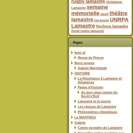
rugby lamastre
résistance
semaine
Lamastre
mémorielle
théâtre
sport
lamastre
UNRPA
tsa poum
Lamastre
Vochora lamastre
école rugby lamastre
Pages
best of
Revue de Presse
Bons tuyaux
Galerie Marchande
HISTOIRE
La Résistance à Lamastre et
Désaignes
Pages d’histoire
Au bon vieux temps du
Rock’n’Roll
Lamastre et la guerre
Les classes de Lamastre
Phénomènes climatiques
Le MASTROU
Galerie
Cartes postales de Lamastre