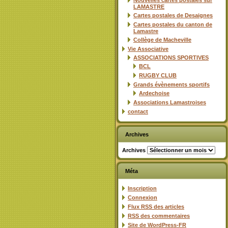
Nouvelles cartes postales sur
LAMASTRE
Cartes postales de Desaignes
Cartes postales du canton de
Lamastre
Collège de Macheville
Vie Associative
ASSOCIATIONS SPORTIVES
BCL
RUGBY CLUB
Grands évènements sportifs
Ardechoise
Associations Lamastroises
contact
Archives
Archives
Méta
Inscription
Connexion
Flux
RSS
des articles
RSS
des commentaires
Site de WordPress-FR