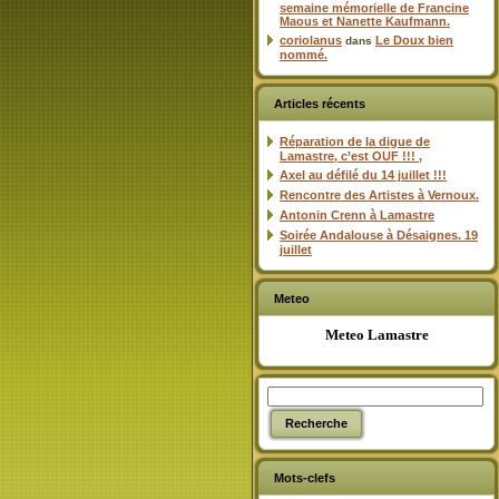
semaine mémorielle de Francine
Maous et Nanette Kaufmann.
coriolanus
Le Doux bien
dans
nommé.
Articles récents
Réparation de la digue de
Lamastre, c’est OUF !!! ,
Axel au défilé du 14 juillet !!!
Rencontre des Artistes à Vernoux.
Antonin Crenn à Lamastre
Soirée Andalouse à Désaignes. 19
juillet
Meteo
Meteo Lamastre
Mots-clefs