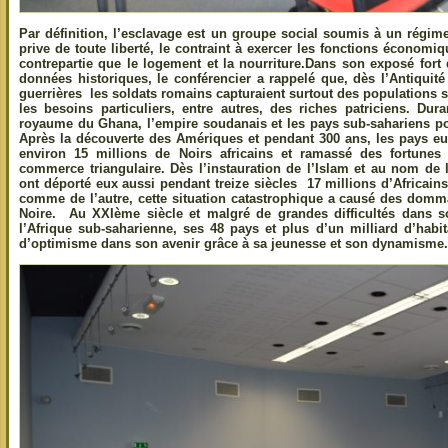
Par définition, l’esclavage est un groupe social soumis à un régim
prive de toute liberté, le contraint à exercer les fonctions économi
contrepartie que le logement et la nourriture.Dans son exposé for
données historiques, le conférencier a rappelé que, dès l’Antiquit
guerrières les soldats romains capturaient surtout des populations 
les besoins particuliers, entre autres, des riches patriciens. Dura
royaume du Ghana, l’empire soudanais et les pays sub-sahariens pos
Après la découverte des Amériques et pendant 300 ans, les pays eu
environ 15 millions de Noirs africains et ramassé des fortunes 
commerce triangulaire. Dès l’instauration de l’Islam et au nom de
ont déporté eux aussi pendant treize siècles 17 millions d’Africain
comme de l’autre, cette situation catastrophique a causé des domma
Noire. Au XXIème siècle et malgré de grandes difficultés dans
l’Afrique sub-saharienne, ses 48 pays et plus d’un milliard d’habita
d’optimisme dans son avenir grâce à sa jeunesse et son dynamisme.