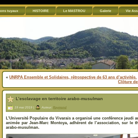
ons tuyaux
HISTOIRE
Le MASTROU
Galerie
Vie Ass
«
UNRPA Ensemble et Solidaires, rétrospective de 63 ans d’activités.
Clôture de
L’esclavage en territoire arabo-musulman
19 mai 2019 |
Auteur:
Raymond
L’Université Populaire du Vivarais a organisé une conférence jeudi 
animée par Jean-Marc Montoya, adhérent de l’association, sur le th
arabo-musulman.