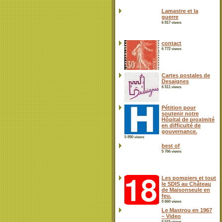
Lamastre et la
guerre
6 817 views
contact
6 772 views
Cartes postales de
Desaignes
6 511 views
Pétition pour
soutenir notre
Hôpital de proximité
en difficulté de
gouvernance.
5 890 views
best of
5 766 views
Les pompiers et tout
le SDIS au Château
de Maisonseule en
feu.
5 660 views
Le Mastrou en 1967
– Video
5 515 views