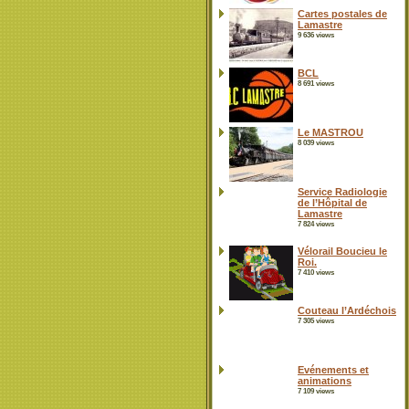
Cartes postales de
Lamastre
9 636 views
BCL
8 691 views
Le MASTROU
8 039 views
Service Radiologie
de l’Hôpital de
Lamastre
7 824 views
Vélorail Boucieu le
Roi.
7 410 views
Couteau l’Ardéchois
7 305 views
Evénements et
animations
7 109 views