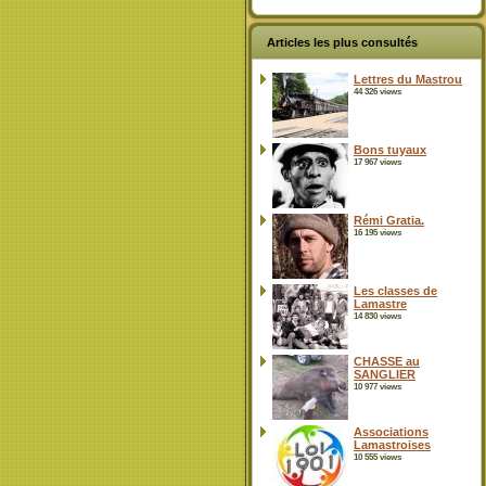
Articles les plus consultés
Lettres du Mastrou
44 326 views
Bons tuyaux
17 967 views
Rémi Gratia.
16 195 views
Les classes de
Lamastre
14 830 views
CHASSE au
SANGLIER
10 977 views
Associations
Lamastroises
10 555 views