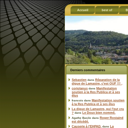
Accueil
best of
B
Derniers commentaires
Sebastien
Réparation de la
dans
digue de Lamastre, c’est OUF !!! ,
coriolanus
Manifestation
dans
soutien à la Res Publica et à ses
élus
Manifestation soutien
francois
dans
à la Res Publica et à ses élus
La digue de Lamastre, qui l’eut cru
Le Doux bien nommé.
?
dans
Roger Rostaind
Agathe Basile
dans
est décédé.
Causerie à l’EHPAD.
La
dans