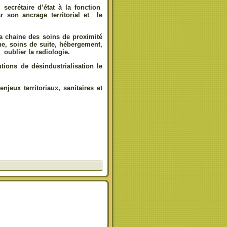
ecrétaire d’état à la fonction
r son ancrage territorial et le
a chaine des soins de proximité
ne, soins de suite, hébergement,
oublier la radiologie.
tions de désindustrialisation le
jeux territoriaux, sanitaires et