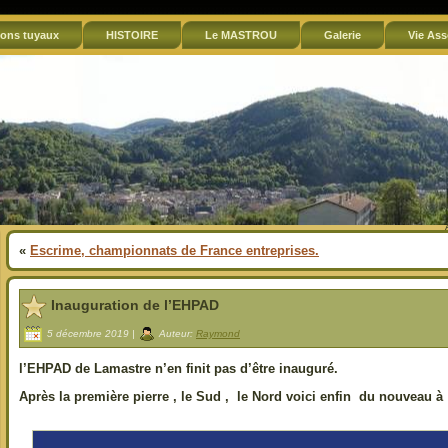
ons tuyaux
HISTOIRE
Le MASTROU
Galerie
Vie Ass
«
Escrime, championnats de France entreprises.
Inauguration de l’EHPAD
5 décembre 2019 |
Auteur:
Raymond
l’EHPAD de Lamastre n’en finit pas d’être inauguré.
Après la première pierre , le Sud , le Nord voici enfin du nouveau à