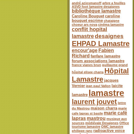
andré aziosmanoff
arbre a feuilles
ASVD foot lamastre desaignes
bibliothèque lamastre
Caroline Bouquet
caroline
bouquet escrime
chataigne
choeur ars nova
cinéma lamastre
conflit hopital
desaignes
lamastre
EHPAD Lamastre
encour'age
Fabien
Richard
fanfare lamastre
forum associations lamastre
france vianes brun
guillaume grand
Hôpital
hôpital elisee charra
Lamastre
jacques
Vernier
laicite
jean paul Vallon
lamastre
lamastre
laurent jouvet
lettre
maison charra
du Mastrou
marie
marie café
cafe lapras st basile
lapras
mastrou
musique aux
sources
médiévale Desaignes
Office
tourisme lamastre
OMC lamastre
radioactive voice
philippe ranc