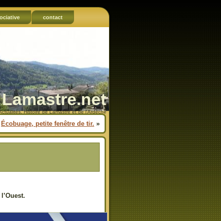
ociative
contact
Lamastre.net
Actualités, Histoire de Lamastre et de l'Ardèche
Écobuage, petite fenêtre de tir.
»
 l’Ouest.