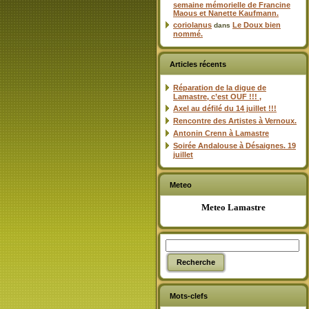
semaine mémorielle de Francine
Maous et Nanette Kaufmann.
coriolanus
Le Doux bien
dans
nommé.
Articles récents
Réparation de la digue de
Lamastre, c’est OUF !!! ,
Axel au défilé du 14 juillet !!!
Rencontre des Artistes à Vernoux.
Antonin Crenn à Lamastre
Soirée Andalouse à Désaignes. 19
juillet
Meteo
Meteo Lamastre
Mots-clefs