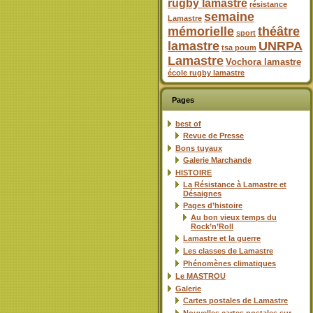
rugby lamastre
résistance
semaine
Lamastre
mémorielle
théâtre
sport
lamastre
UNRPA
tsa poum
Lamastre
Vochora lamastre
école rugby lamastre
Pages
best of
Revue de Presse
Bons tuyaux
Galerie Marchande
HISTOIRE
La Résistance à Lamastre et
Désaignes
Pages d’histoire
Au bon vieux temps du
Rock’n’Roll
Lamastre et la guerre
Les classes de Lamastre
Phénomènes climatiques
Le MASTROU
Galerie
Cartes postales de Lamastre