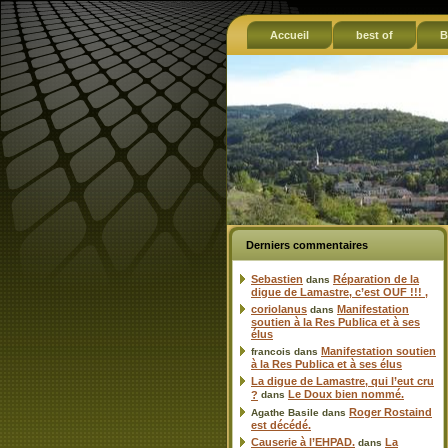
Accueil
best of
B
Derniers commentaires
Sebastien
Réparation de la
dans
digue de Lamastre, c’est OUF !!! ,
coriolanus
Manifestation
dans
soutien à la Res Publica et à ses
élus
Manifestation soutien
francois
dans
à la Res Publica et à ses élus
La digue de Lamastre, qui l’eut cru
Le Doux bien nommé.
?
dans
Roger Rostaind
Agathe Basile
dans
est décédé.
Causerie à l’EHPAD.
La
dans