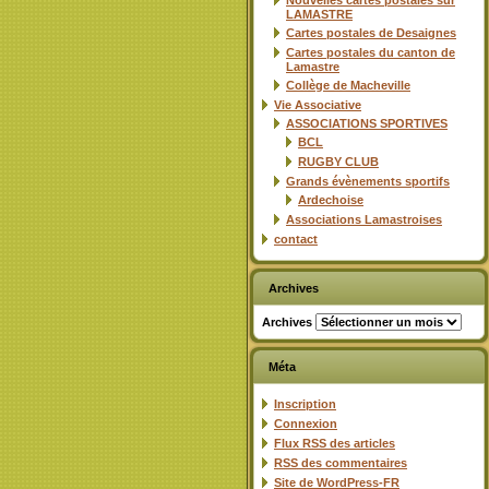
Nouvelles cartes postales sur
LAMASTRE
Cartes postales de Desaignes
Cartes postales du canton de
Lamastre
Collège de Macheville
Vie Associative
ASSOCIATIONS SPORTIVES
BCL
RUGBY CLUB
Grands évènements sportifs
Ardechoise
Associations Lamastroises
contact
Archives
Archives
Méta
Inscription
Connexion
Flux
RSS
des articles
RSS
des commentaires
Site de WordPress-FR