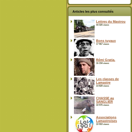
Articles les plus consultés
Lettres du Mastrou
44 325 views
Bons tuyaux
17 967 views
Rémi Gratia.
16 194 views
Les classes de
Lamastre
14 828 views
CHASSE au
SANGLIER
10 975 views
Associations
Lamastroises
10 553 views