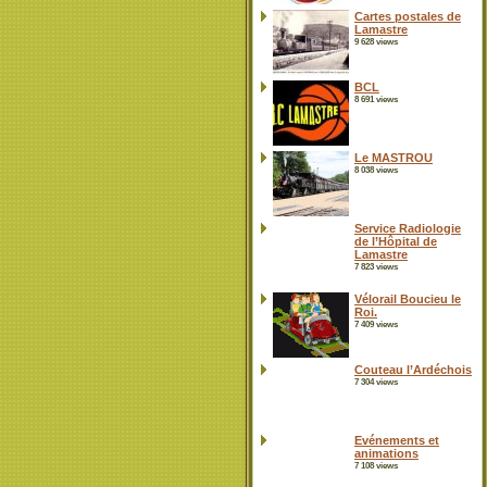
Cartes postales de
Lamastre
9 628 views
BCL
8 691 views
Le MASTROU
8 038 views
Service Radiologie
de l’Hôpital de
Lamastre
7 823 views
Vélorail Boucieu le
Roi.
7 409 views
Couteau l’Ardéchois
7 304 views
Evénements et
animations
7 108 views