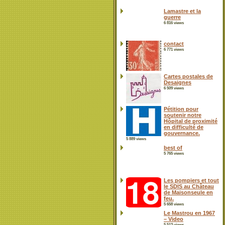
Lamastre et la
guerre
6 816 views
contact
6 771 views
Cartes postales de
Desaignes
6 509 views
Pétition pour
soutenir notre
Hôpital de proximité
en difficulté de
gouvernance.
5 889 views
best of
5 765 views
Les pompiers et tout
le SDIS au Château
de Maisonseule en
feu.
5 658 views
Le Mastrou en 1967
– Video
5 513 views