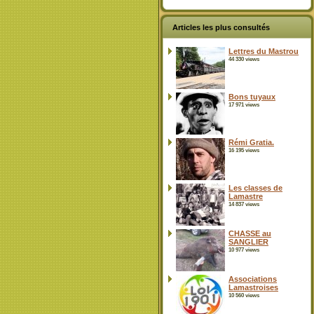
Articles les plus consultés
Lettres du Mastrou
44 330 views
Bons tuyaux
17 971 views
Rémi Gratia.
16 195 views
Les classes de
Lamastre
14 837 views
CHASSE au
SANGLIER
10 977 views
Associations
Lamastroises
10 560 views