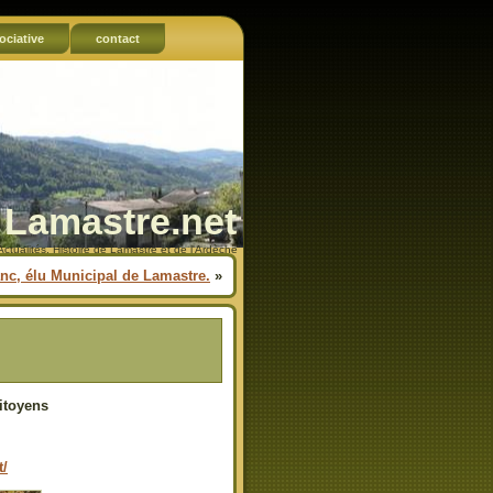
ociative
contact
Lamastre.net
Actualités, Histoire de Lamastre et de l'Ardèche
c, élu Municipal de Lamastre.
»
citoyens
t/