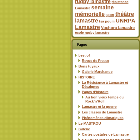
rugby lamastre
résistance
semaine
Lamastre
mémorielle
théâtre
sport
lamastre
UNRPA
tsa poum
Lamastre
Vochora lamastre
école rugby lamastre
Pages
best of
Revue de Presse
Bons tuyaux
Galerie Marchande
HISTOIRE
La Résistance à Lamastre et
Désaignes
Pages d’histoire
Au bon vieux temps du
Rock’n’Roll
Lamastre et la guerre
Les classes de Lamastre
Phénomènes climatiques
Le MASTROU
Galerie
Cartes postales de Lamastre