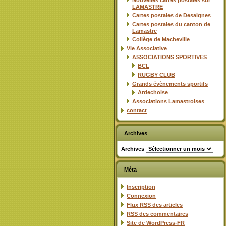
Nouvelles cartes postales sur
LAMASTRE
Cartes postales de Desaignes
Cartes postales du canton de
Lamastre
Collège de Macheville
Vie Associative
ASSOCIATIONS SPORTIVES
BCL
RUGBY CLUB
Grands évènements sportifs
Ardechoise
Associations Lamastroises
contact
Archives
Archives
Méta
Inscription
Connexion
Flux
RSS
des articles
RSS
des commentaires
Site de WordPress-FR