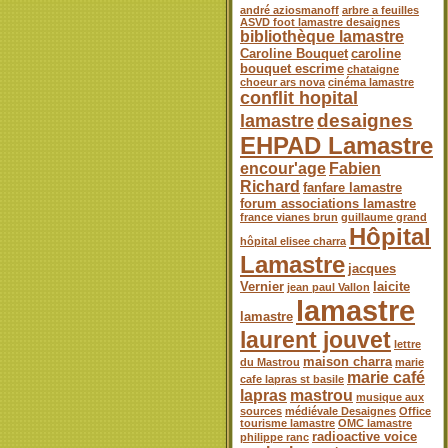
andré aziosmanoff
arbre a feuilles
ASVD foot lamastre desaignes
bibliothèque lamastre
Caroline Bouquet
caroline
bouquet escrime
chataigne
choeur ars nova
cinéma lamastre
conflit hopital
desaignes
lamastre
EHPAD Lamastre
encour'age
Fabien
Richard
fanfare lamastre
forum associations lamastre
france vianes brun
guillaume grand
Hôpital
hôpital elisee charra
Lamastre
jacques
Vernier
laicite
jean paul Vallon
lamastre
lamastre
laurent jouvet
lettre
maison charra
du Mastrou
marie
marie café
cafe lapras st basile
lapras
mastrou
musique aux
sources
médiévale Desaignes
Office
tourisme lamastre
OMC lamastre
radioactive voice
philippe ranc