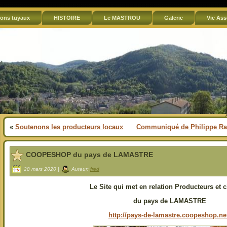
ons tuyaux
HISTOIRE
Le MASTROU
Galerie
Vie Ass
«
Soutenons les producteurs locaux
Communiqué de Philippe Ran
COOPESHOP du pays de LAMASTRE
28 mars 2020 |
Auteur:
fred
Le Site qui met en relation Producteurs et 
du pays de LAMASTRE
http://pays-de-lamastre.coopeshop.ne