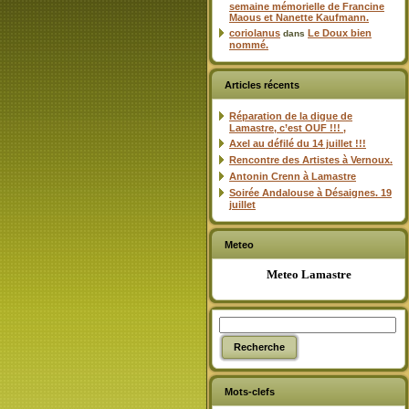
semaine mémorielle de Francine
Maous et Nanette Kaufmann.
coriolanus
Le Doux bien
dans
nommé.
Articles récents
Réparation de la digue de
Lamastre, c’est OUF !!! ,
Axel au défilé du 14 juillet !!!
Rencontre des Artistes à Vernoux.
Antonin Crenn à Lamastre
Soirée Andalouse à Désaignes. 19
juillet
Meteo
Meteo Lamastre
Mots-clefs