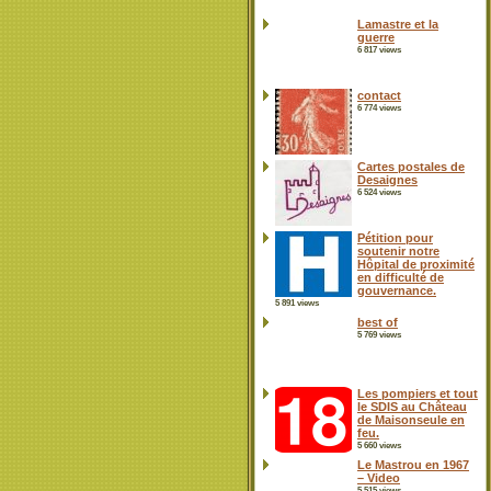
Lamastre et la
guerre
6 817 views
contact
6 774 views
Cartes postales de
Desaignes
6 524 views
Pétition pour
soutenir notre
Hôpital de proximité
en difficulté de
gouvernance.
5 891 views
best of
5 769 views
Les pompiers et tout
le SDIS au Château
de Maisonseule en
feu.
5 660 views
Le Mastrou en 1967
– Video
5 515 views