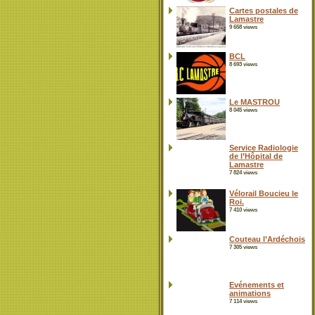
Cartes postales de
Lamastre
9 658 views
BCL
8 693 views
Le MASTROU
8 045 views
Service Radiologie
de l’Hôpital de
Lamastre
7 824 views
Vélorail Boucieu le
Roi.
7 410 views
Couteau l’Ardéchois
7 305 views
Evénements et
animations
7 114 views