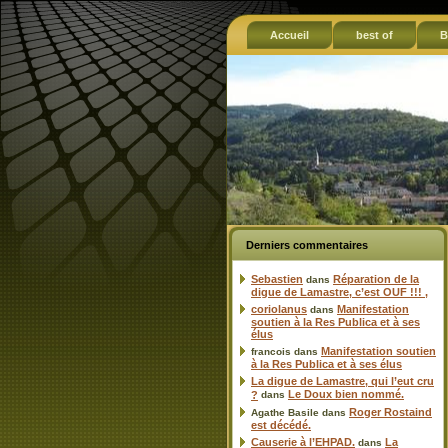
Accueil
best of
B
Derniers commentaires
Sebastien
Réparation de la
dans
digue de Lamastre, c’est OUF !!! ,
coriolanus
Manifestation
dans
soutien à la Res Publica et à ses
élus
Manifestation soutien
francois
dans
à la Res Publica et à ses élus
La digue de Lamastre, qui l’eut cru
Le Doux bien nommé.
?
dans
Roger Rostaind
Agathe Basile
dans
est décédé.
Causerie à l’EHPAD.
La
dans