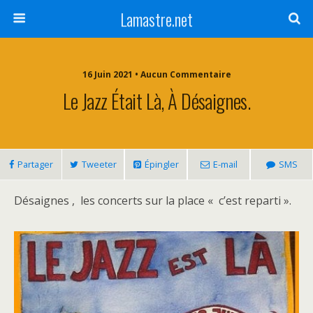
Lamastre.net
16 Juin 2021 • Aucun Commentaire
Le Jazz Était Là, À Désaignes.
Partager
Tweeter
Épingler
E-mail
SMS
Désaignes , les concerts sur la place « c’est reparti ».