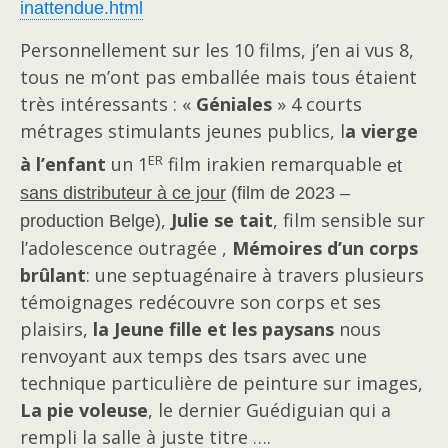
inattendue.html
Personnellement sur les 10 films, j’en ai vus 8,
tous ne m’ont pas emballée mais tous étaient
très intéressants : «
Géniales
»
4 courts
métrages stimulants
jeunes publics, l
a vierge
er
à l’enfant
un 1
film irakien remarquable
et
sans distributeur à ce jour
(film de 2023 –
,
Julie se tait
, film sensible sur
production Belge)
l’adolescence outragée ,
Mémoires d’un corps
brûlant
:
une septuagénaire à travers plusieurs
témoignages redécouvre son corps et ses
plaisirs,
la Jeune fille et les paysans
nous
renvoyant aux temps des tsars avec une
technique particulière de peinture sur images,
L
a pie voleuse
, le dernier Guédiguian qui a
rempli la salle
à juste titre
….