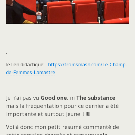
.
le lien didactique:
https://fromsmash.com/Le-Champ-
de-Femmes-Lamastre
Je n’ai pas vu
Good one
, ni
The substance
mais la fréquentation pour ce dernier a été
importante et surtout jeune !!!!!!
Voilà donc mon petit résumé commenté de
cette semaine chargée et remarquable .