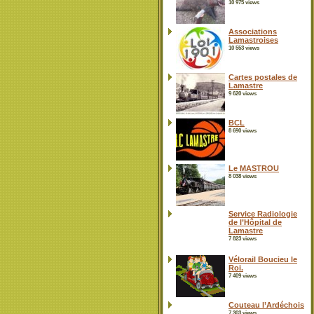
10 975 views
Associations
Lamastroises
10 553 views
Cartes postales de
Lamastre
9 620 views
BCL
8 690 views
Le MASTROU
8 038 views
Service Radiologie
de l’Hôpital de
Lamastre
7 823 views
Vélorail Boucieu le
Roi.
7 409 views
Couteau l’Ardéchois
7 303 views