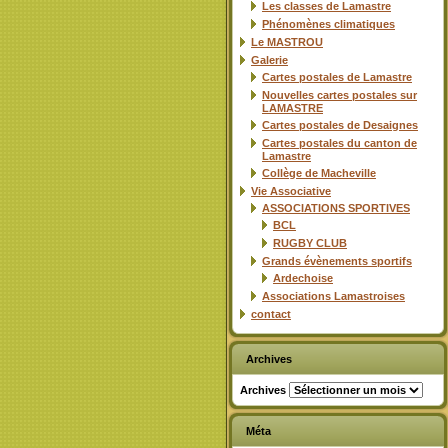
Les classes de Lamastre
Phénomènes climatiques
Le MASTROU
Galerie
Cartes postales de Lamastre
Nouvelles cartes postales sur
LAMASTRE
Cartes postales de Desaignes
Cartes postales du canton de
Lamastre
Collège de Macheville
Vie Associative
ASSOCIATIONS SPORTIVES
BCL
RUGBY CLUB
Grands évènements sportifs
Ardechoise
Associations Lamastroises
contact
Archives
Archives
Méta