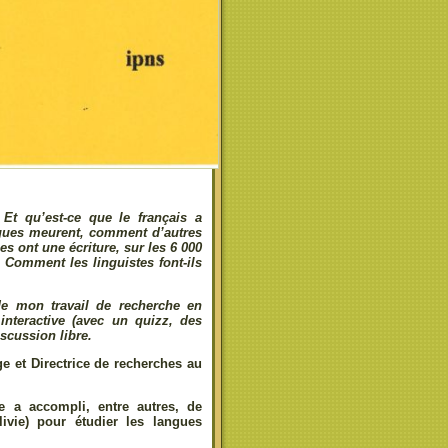
t qu’est-ce que le français a
ngues meurent, comment d’autres
s ont une écriture, sur les 6 000
Comment les linguistes font-ils
de mon travail de recherche en
 interactive (avec un quizz, des
scussion libre.
e et Directrice de recherches au
 a accompli, entre autres, de
vie) pour étudier les langues