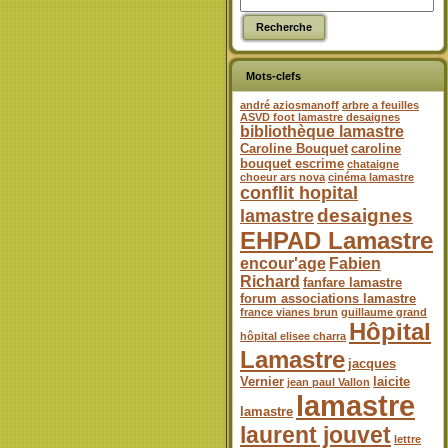
Mots-clefs
andré aziosmanoff
arbre a feuilles
ASVD foot lamastre desaignes
bibliothèque lamastre
Caroline Bouquet
caroline
bouquet escrime
chataigne
choeur ars nova
cinéma lamastre
conflit hopital
desaignes
lamastre
EHPAD Lamastre
encour'age
Fabien
Richard
fanfare lamastre
forum associations lamastre
france vianes brun
guillaume grand
Hôpital
hôpital elisee charra
Lamastre
jacques
Vernier
laicite
jean paul Vallon
lamastre
lamastre
laurent jouvet
lettre