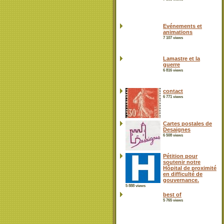
Evénements et
animations
7 107 views
Lamastre et la
guerre
6 816 views
contact
6 771 views
Cartes postales de
Desaignes
6 508 views
Pétition pour
soutenir notre
Hôpital de proximité
en difficulté de
gouvernance.
5 888 views
best of
5 765 views