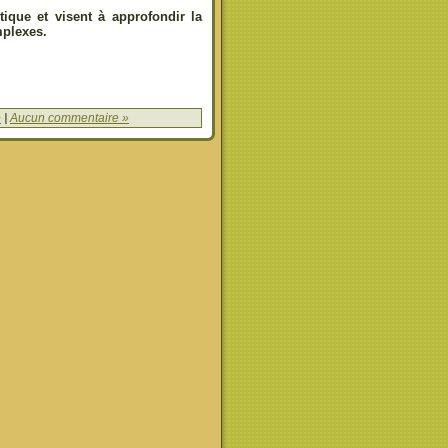
ique et visent à approfondir la
mplexes.
e
|
Aucun commentaire »