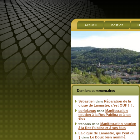
Accueil
best of
B
Derniers commentaires
Sebastien
Réparation de la
dans
digue de Lamastre, c’est OUF !!! ,
coriolanus
Manifestation
dans
soutien à la Res Publica et à ses
élus
Manifestation soutien
francois
dans
à la Res Publica et à ses élus
La digue de Lamastre, qui l’eut cru
Le Doux bien nommé.
?
dans