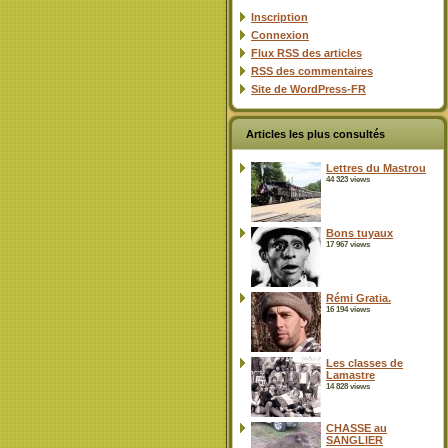
Inscription
Connexion
Flux
RSS
des articles
RSS
des commentaires
Site de WordPress-FR
Articles les plus consultés
Lettres du Mastrou
44 323 views
Bons tuyaux
17 967 views
Rémi Gratia.
16 194 views
Les classes de
Lamastre
14 828 views
CHASSE au
SANGLIER