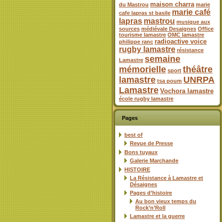
maison charra
du Mastrou
marie
marie café
cafe lapras st basile
lapras
mastrou
musique aux
sources
médiévale Desaignes
Office
tourisme lamastre
OMC lamastre
radioactive voice
philippe ranc
rugby lamastre
résistance
semaine
Lamastre
mémorielle
théâtre
sport
lamastre
UNRPA
tsa poum
Lamastre
Vochora lamastre
école rugby lamastre
Pages
best of
Revue de Presse
Bons tuyaux
Galerie Marchande
HISTOIRE
La Résistance à Lamastre et
Désaignes
Pages d’histoire
Au bon vieux temps du
Rock’n’Roll
Lamastre et la guerre