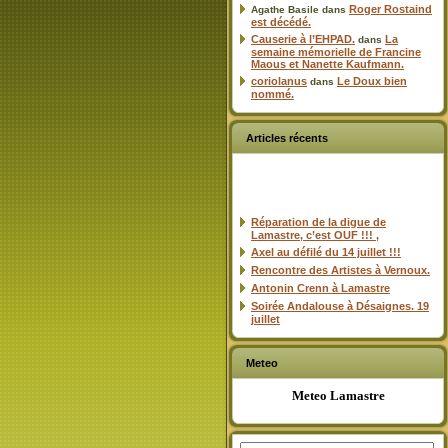
Roger Rostaind
Agathe Basile
dans
est décédé.
Causerie à l’EHPAD.
La
dans
semaine mémorielle de Francine
Maous et Nanette Kaufmann.
coriolanus
Le Doux bien
dans
nommé.
Articles récents
Réparation de la digue de
Lamastre, c’est OUF !!! ,
Axel au défilé du 14 juillet !!!
Rencontre des Artistes à Vernoux.
Antonin Crenn à Lamastre
Soirée Andalouse à Désaignes. 19
juillet
Meteo
Meteo Lamastre