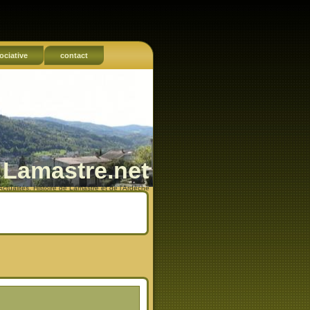
ociative
contact
Lamastre.net
Actualités, Histoire de Lamastre et de l'Ardèche