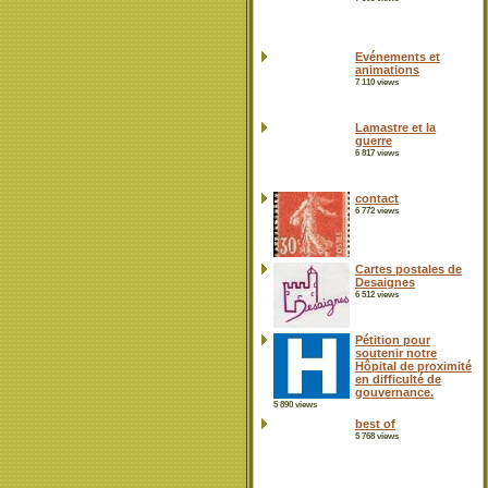
Evénements et
animations
7 110 views
Lamastre et la
guerre
6 817 views
contact
6 772 views
Cartes postales de
Desaignes
6 512 views
Pétition pour
soutenir notre
Hôpital de proximité
en difficulté de
gouvernance.
5 890 views
best of
5 768 views