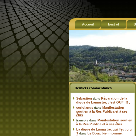
Accueil
best of
B
Derniers commentaires
Sebastien
Réparation de la
dans
digue de Lamastre, c’est OUF !!! ,
coriolanus
Manifestation
dans
soutien à la Res Publica et à ses
élus
Manifestation soutien
francois
dans
à la Res Publica et à ses élus
La digue de Lamastre, qui l’eut cru
Le Doux bien nommé.
?
dans