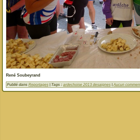
René Soubeyrand
Publié dans
Reportages
| Tags :
ardechoise 2013 desaignes
|
Aucun comment