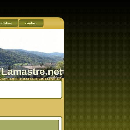
ociative
contact
Lamastre.net
Actualités, Histoire de Lamastre et de l'Ardèche