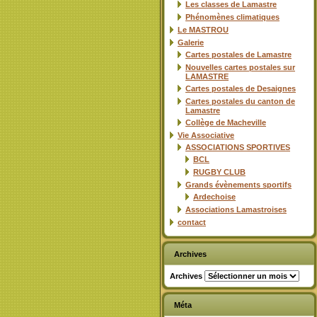
Les classes de Lamastre
Phénomènes climatiques
Le MASTROU
Galerie
Cartes postales de Lamastre
Nouvelles cartes postales sur
LAMASTRE
Cartes postales de Desaignes
Cartes postales du canton de
Lamastre
Collège de Macheville
Vie Associative
ASSOCIATIONS SPORTIVES
BCL
RUGBY CLUB
Grands évènements sportifs
Ardechoise
Associations Lamastroises
contact
Archives
Archives
Méta