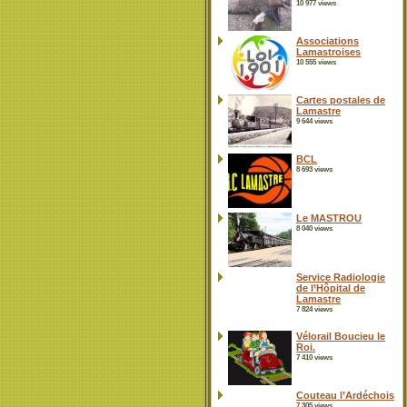
10 977 views
Associations
Lamastroises
10 555 views
Cartes postales de
Lamastre
9 644 views
BCL
8 693 views
Le MASTROU
8 040 views
Service Radiologie
de l’Hôpital de
Lamastre
7 824 views
Vélorail Boucieu le
Roi.
7 410 views
Couteau l’Ardéchois
7 305 views