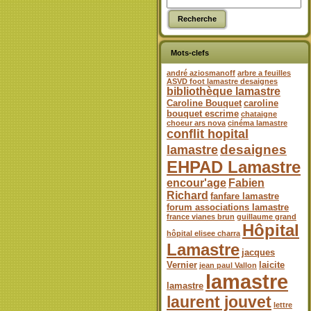
Mots-clefs
andré aziosmanoff
arbre a feuilles
ASVD foot lamastre desaignes
bibliothèque lamastre
Caroline Bouquet
caroline
bouquet escrime
chataigne
choeur ars nova
cinéma lamastre
conflit hopital
desaignes
lamastre
EHPAD Lamastre
encour'age
Fabien
Richard
fanfare lamastre
forum associations lamastre
france vianes brun
guillaume grand
Hôpital
hôpital elisee charra
Lamastre
jacques
Vernier
laicite
jean paul Vallon
lamastre
lamastre
laurent jouvet
lettre