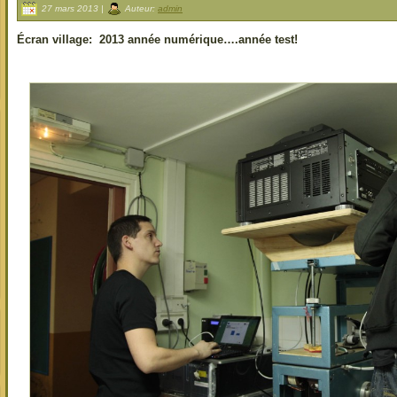
27 mars 2013 |
Auteur:
admin
Écran village: 2013 année numérique….année test!