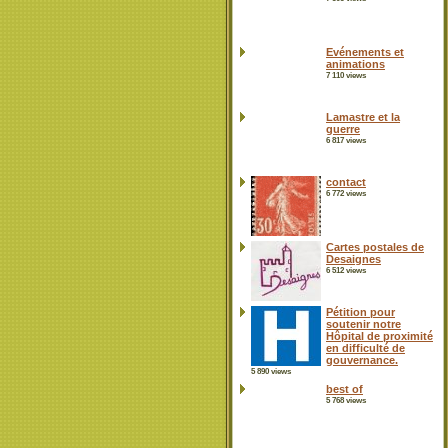
Evénements et
animations
7 110 views
Lamastre et la
guerre
6 817 views
contact
6 772 views
Cartes postales de
Desaignes
6 512 views
Pétition pour
soutenir notre
Hôpital de proximité
en difficulté de
gouvernance.
5 890 views
best of
5 768 views