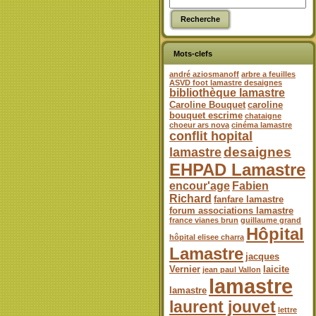
Mots-clefs
andré aziosmanoff
arbre a feuilles
ASVD foot lamastre desaignes
bibliothèque lamastre
Caroline Bouquet
caroline
bouquet escrime
chataigne
choeur ars nova
cinéma lamastre
conflit hopital
desaignes
lamastre
EHPAD Lamastre
encour'age
Fabien
Richard
fanfare lamastre
forum associations lamastre
france vianes brun
guillaume grand
Hôpital
hôpital elisee charra
Lamastre
jacques
Vernier
laicite
jean paul Vallon
lamastre
lamastre
laurent jouvet
lettre