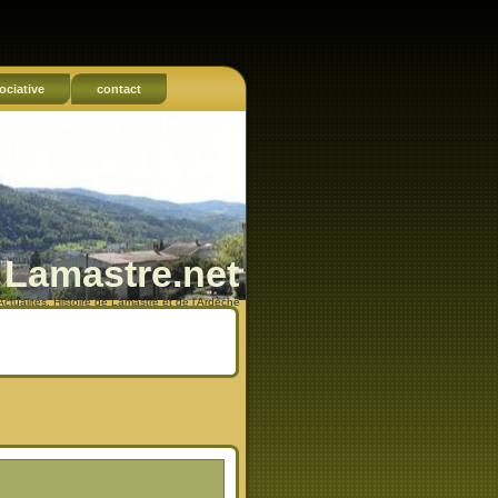
ociative
contact
Lamastre.net
Actualités, Histoire de Lamastre et de l'Ardèche