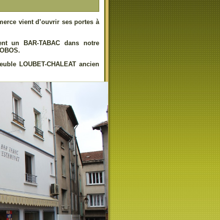
erce vient d’ouvrir ses portes à
nent un BAR-TABAC dans notre
GNOBOS.
’immeuble LOUBET-CHALEAT ancien