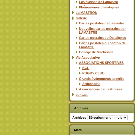
Les classes de Lamastre
Phénomènes climatiques
Le MASTROU
Galerie
Cartes postales de Lamastre
Nouvelles cartes postales sur
LAMASTRE
Cartes postales de Desaignes
Cartes postales du canton de
Lamastre
Collège de Macheville
Vie Associative
ASSOCIATIONS SPORTIVES
BCL
RUGBY CLUB
Grands évènements sportifs
Ardechoise
Associations Lamastroises
contact
Archives
Archives
Méta