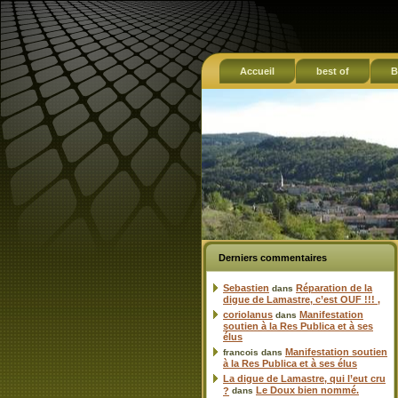
Accueil
best of
B
Derniers commentaires
Sebastien
Réparation de la
dans
digue de Lamastre, c’est OUF !!! ,
coriolanus
Manifestation
dans
soutien à la Res Publica et à ses
élus
Manifestation soutien
francois
dans
à la Res Publica et à ses élus
La digue de Lamastre, qui l’eut cru
Le Doux bien nommé.
?
dans