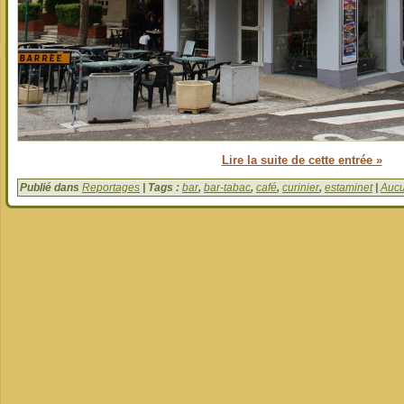
Lire la suite de cette entrée »
Publié dans
Reportages
| Tags :
bar
,
bar-tabac
,
café
,
curinier
,
estaminet
|
Aucu