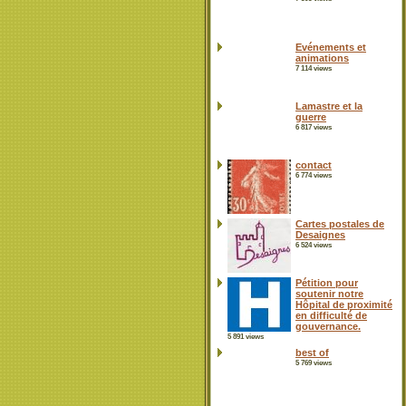
Evénements et
animations
7 114 views
Lamastre et la
guerre
6 817 views
contact
6 774 views
Cartes postales de
Desaignes
6 524 views
Pétition pour
soutenir notre
Hôpital de proximité
en difficulté de
gouvernance.
5 891 views
best of
5 769 views