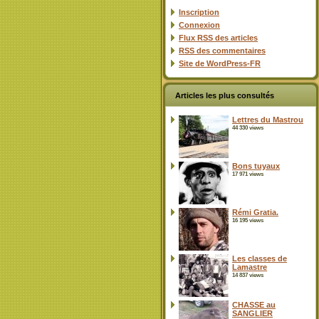
Inscription
Connexion
Flux
RSS
des articles
RSS
des commentaires
Site de WordPress-FR
Articles les plus consultés
Lettres du Mastrou
44 330 views
Bons tuyaux
17 971 views
Rémi Gratia.
16 195 views
Les classes de
Lamastre
14 837 views
CHASSE au
SANGLIER