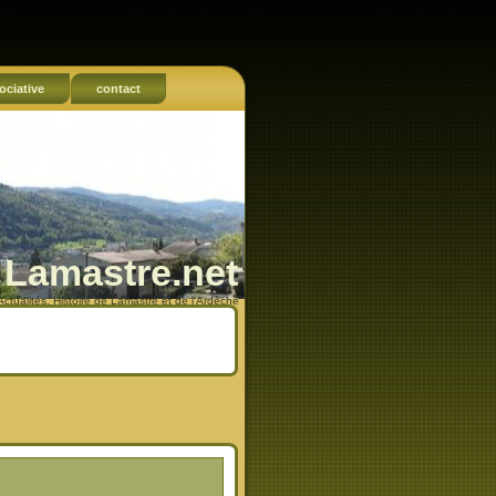
ociative
contact
Lamastre.net
Actualités, Histoire de Lamastre et de l'Ardèche