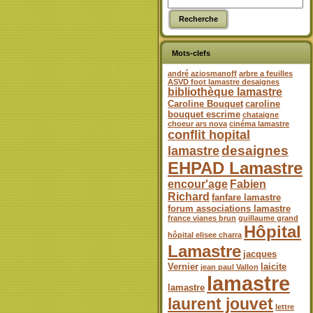
Mots-clefs
andré aziosmanoff
arbre a feuilles
ASVD foot lamastre desaignes
bibliothèque lamastre
Caroline Bouquet
caroline
bouquet escrime
chataigne
choeur ars nova
cinéma lamastre
conflit hopital
desaignes
lamastre
EHPAD Lamastre
encour'age
Fabien
Richard
fanfare lamastre
forum associations lamastre
france vianes brun
guillaume grand
Hôpital
hôpital elisee charra
Lamastre
jacques
Vernier
laicite
jean paul Vallon
lamastre
lamastre
laurent jouvet
lettre