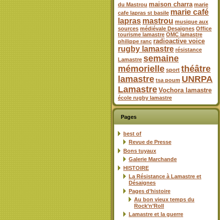
maison charra
du Mastrou
marie
marie café
cafe lapras st basile
lapras
mastrou
musique aux
sources
médiévale Desaignes
Office
tourisme lamastre
OMC lamastre
radioactive voice
philippe ranc
rugby lamastre
résistance
semaine
Lamastre
mémorielle
théâtre
sport
lamastre
UNRPA
tsa poum
Lamastre
Vochora lamastre
école rugby lamastre
Pages
best of
Revue de Presse
Bons tuyaux
Galerie Marchande
HISTOIRE
La Résistance à Lamastre et
Désaignes
Pages d’histoire
Au bon vieux temps du
Rock’n’Roll
Lamastre et la guerre