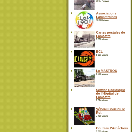
10 977 views
Associations
Lamastroises
10 560 views
Cartes postales de
Lamastre
9 658 views
BCL
8 693 views
Le MASTROU
8 045 views
Service Radiologie
de l’Hôpital de
Lamastre
7 824 views
Vélorail Boucieu le
Roi.
7 410 views
Couteau l’Ardéchois
7 305 views