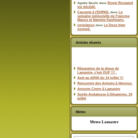
Roger Rostaind
Agathe Basile
dans
est décédé.
Causerie à l’EHPAD.
La
dans
semaine mémorielle de Francine
Maous et Nanette Kaufmann.
coriolanus
Le Doux bien
dans
nommé.
Articles récents
Réparation de la digue de
Lamastre, c’est OUF !!! ,
Axel au défilé du 14 juillet !!!
Rencontre des Artistes à Vernoux.
Antonin Crenn à Lamastre
Soirée Andalouse à Désaignes. 19
juillet
Meteo
Meteo Lamastre