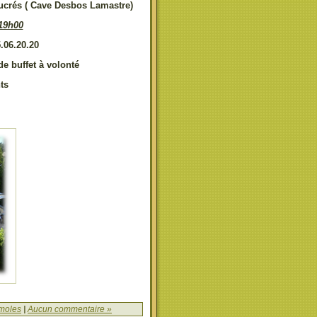
sucrés ( Cave Desbos Lamastre)
 19h00
.06.20.20
de buffet à volonté
ts
 moles
|
Aucun commentaire »