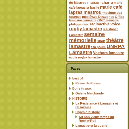
maison charra
du Mastrou
marie
marie café
cafe lapras st basile
lapras
mastrou
musique aux
sources
médiévale Desaignes
Office
tourisme lamastre
OMC lamastre
radioactive voice
philippe ranc
rugby lamastre
résistance
semaine
Lamastre
mémorielle
théâtre
sport
lamastre
UNRPA
tsa poum
Lamastre
Vochora lamastre
école rugby lamastre
Pages
best of
Revue de Presse
Bons tuyaux
Galerie Marchande
HISTOIRE
La Résistance à Lamastre et
Désaignes
Pages d’histoire
Au bon vieux temps du
Rock’n’Roll
Lamastre et la guerre