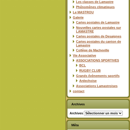
Les classes de Lamastre
Phénomènes climatiques
Le MASTROU
Galerie
Cartes postales de Lamastre
Nouvelles cartes postales sur
LAMASTRE
Cartes postales de Desaignes
Cartes postales du canton de
Lamastre
Collège de Macheville
Vie Associative
ASSOCIATIONS SPORTIVES
BCL
RUGBY CLUB
Grands évènements sportifs
Ardechoise
Associations Lamastroises
contact
Archives
Archives
Méta