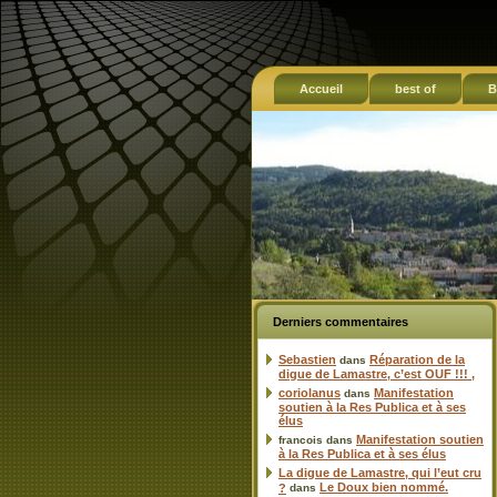
Accueil
best of
B
Derniers commentaires
Sebastien
Réparation de la
dans
digue de Lamastre, c’est OUF !!! ,
coriolanus
Manifestation
dans
soutien à la Res Publica et à ses
élus
Manifestation soutien
francois
dans
à la Res Publica et à ses élus
La digue de Lamastre, qui l’eut cru
Le Doux bien nommé.
?
dans