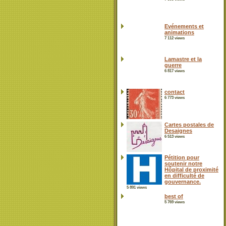
Evénements et
animations
7 112 views
Lamastre et la
guerre
6 817 views
contact
6 773 views
Cartes postales de
Desaignes
6 513 views
Pétition pour
soutenir notre
Hôpital de proximité
en difficulté de
gouvernance.
5 891 views
best of
5 769 views