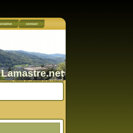
ociative
contact
Lamastre.net
Actualités, Histoire de Lamastre et de l'Ardèche