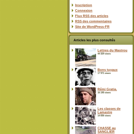
Inscription
Connexion
Flux
RSS
des articles
RSS
des commentaires
Site de WordPress-FR
Articles les plus consultés
Lettres du Mastrou
44 329 views
Bons tuyaux
17 971 views
Rémi Gratia.
16 195 views
Les classes de
Lamastre
14 836 views
CHASSE au
SANGLIER