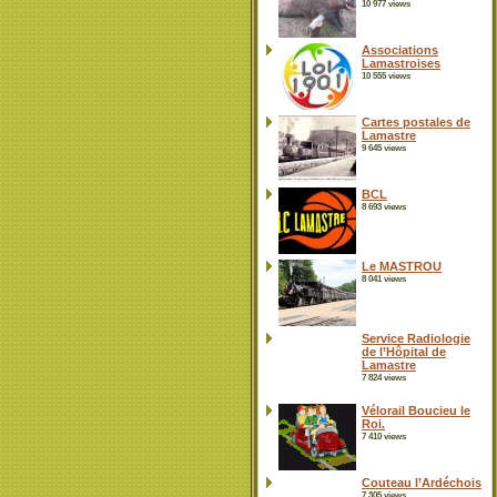
10 977 views
Associations
Lamastroises
10 555 views
Cartes postales de
Lamastre
9 645 views
BCL
8 693 views
Le MASTROU
8 041 views
Service Radiologie
de l’Hôpital de
Lamastre
7 824 views
Vélorail Boucieu le
Roi.
7 410 views
Couteau l’Ardéchois
7 305 views