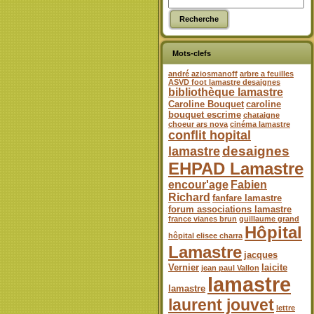
Mots-clefs
andré aziosmanoff
arbre a feuilles
ASVD foot lamastre desaignes
bibliothèque lamastre
Caroline Bouquet
caroline
bouquet escrime
chataigne
choeur ars nova
cinéma lamastre
conflit hopital
desaignes
lamastre
EHPAD Lamastre
encour'age
Fabien
Richard
fanfare lamastre
forum associations lamastre
france vianes brun
guillaume grand
Hôpital
hôpital elisee charra
Lamastre
jacques
Vernier
laicite
jean paul Vallon
lamastre
lamastre
laurent jouvet
lettre