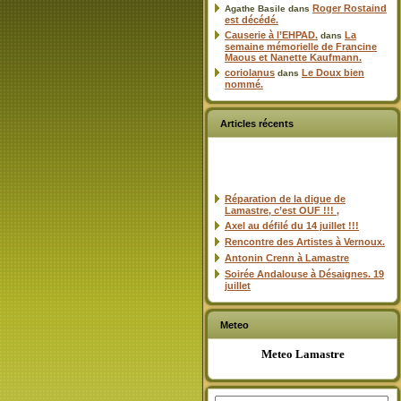
Roger Rostaind
Agathe Basile
dans
est décédé.
Causerie à l’EHPAD.
La
dans
semaine mémorielle de Francine
Maous et Nanette Kaufmann.
coriolanus
Le Doux bien
dans
nommé.
Articles récents
Réparation de la digue de
Lamastre, c’est OUF !!! ,
Axel au défilé du 14 juillet !!!
Rencontre des Artistes à Vernoux.
Antonin Crenn à Lamastre
Soirée Andalouse à Désaignes. 19
juillet
Meteo
Meteo Lamastre