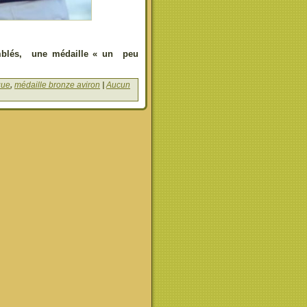
omblés, une médaille « un peu
que
,
médaille bronze aviron
|
Aucun