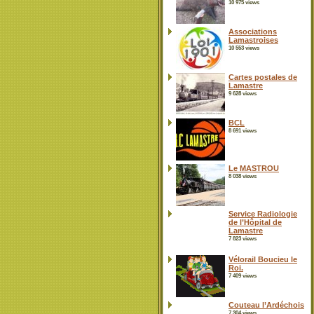
10 975 views
Associations
Lamastroises
10 553 views
Cartes postales de
Lamastre
9 628 views
BCL
8 691 views
Le MASTROU
8 038 views
Service Radiologie
de l’Hôpital de
Lamastre
7 823 views
Vélorail Boucieu le
Roi.
7 409 views
Couteau l’Ardéchois
7 304 views