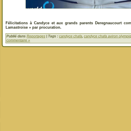
Félicitations à Candyce et aux grands parents Deregnaucourt c
Lamastroise » par procuration.
Publié dans
Reportages
| Tags :
candyce chafa
,
candyce chafa aviron olympi
commentaire »