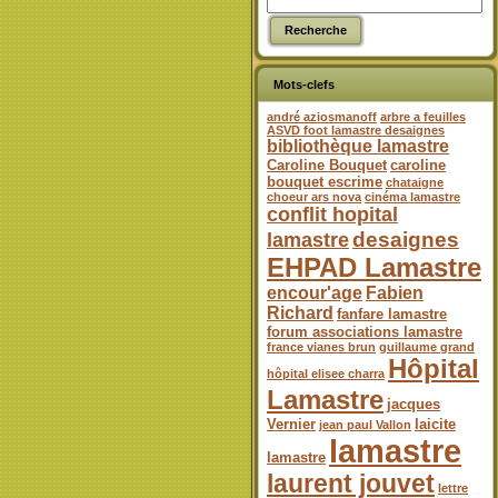
Mots-clefs
andré aziosmanoff
arbre a feuilles
ASVD foot lamastre desaignes
bibliothèque lamastre
Caroline Bouquet
caroline
bouquet escrime
chataigne
choeur ars nova
cinéma lamastre
conflit hopital
desaignes
lamastre
EHPAD Lamastre
encour'age
Fabien
Richard
fanfare lamastre
forum associations lamastre
france vianes brun
guillaume grand
Hôpital
hôpital elisee charra
Lamastre
jacques
Vernier
laicite
jean paul Vallon
lamastre
lamastre
laurent jouvet
lettre