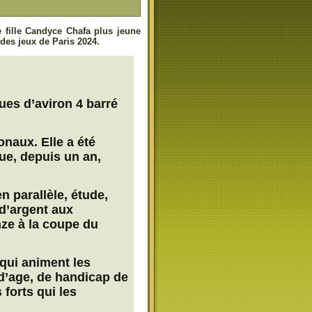
e fille Candyce Chafa plus jeune
des jeux de Paris 2024.
ues d’aviron 4 barré
naux. Elle a été
ue, depuis un an,
n parallèle, étude,
d’argent aux
ze à la coupe du
é qui animent les
d’age, de handicap de
 forts qui les