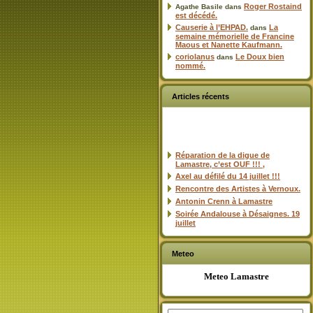
Roger Rostaind
Agathe Basile
dans
est décédé.
Causerie à l’EHPAD.
La
dans
semaine mémorielle de Francine
Maous et Nanette Kaufmann.
coriolanus
Le Doux bien
dans
nommé.
Articles récents
Réparation de la digue de
Lamastre, c’est OUF !!! ,
Axel au défilé du 14 juillet !!!
Rencontre des Artistes à Vernoux.
Antonin Crenn à Lamastre
Soirée Andalouse à Désaignes. 19
juillet
Meteo
Meteo Lamastre