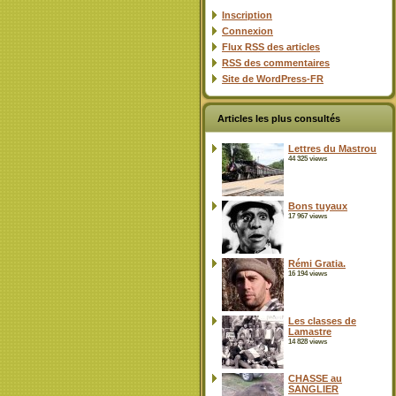
Inscription
Connexion
Flux
RSS
des articles
RSS
des commentaires
Site de WordPress-FR
Articles les plus consultés
Lettres du Mastrou
44 325 views
Bons tuyaux
17 967 views
Rémi Gratia.
16 194 views
Les classes de
Lamastre
14 828 views
CHASSE au
SANGLIER