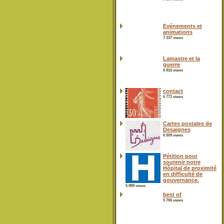
Evénements et
animations
7 107 views
Lamastre et la
guerre
6 816 views
contact
6 771 views
Cartes postales de
Desaignes
6 509 views
Pétition pour
soutenir notre
Hôpital de proximité
en difficulté de
gouvernance.
5 889 views
best of
5 765 views