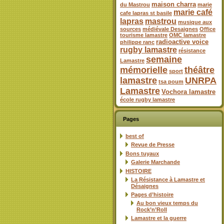
maison charra
du Mastrou
marie
marie café
cafe lapras st basile
lapras
mastrou
musique aux
sources
médiévale Desaignes
Office
tourisme lamastre
OMC lamastre
radioactive voice
philippe ranc
rugby lamastre
résistance
semaine
Lamastre
mémorielle
théâtre
sport
lamastre
UNRPA
tsa poum
Lamastre
Vochora lamastre
école rugby lamastre
Pages
best of
Revue de Presse
Bons tuyaux
Galerie Marchande
HISTOIRE
La Résistance à Lamastre et
Désaignes
Pages d’histoire
Au bon vieux temps du
Rock’n’Roll
Lamastre et la guerre