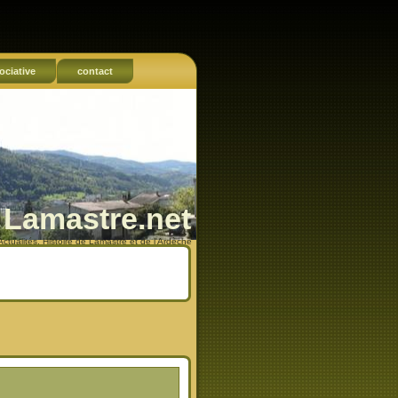
ociative
contact
Lamastre.net
Actualités, Histoire de Lamastre et de l'Ardèche