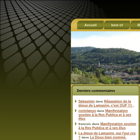
Accueil
best of
B
Derniers commentaires
Sebastien
Réparation de la
dans
digue de Lamastre, c’est OUF !!! ,
coriolanus
Manifestation
dans
soutien à la Res Publica et à ses
élus
Manifestation soutien
francois
dans
à la Res Publica et à ses élus
La digue de Lamastre, qui l’eut cru
Le Doux bien nommé.
?
dans