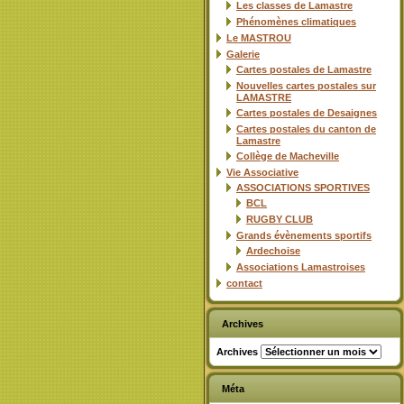
Les classes de Lamastre
Phénomènes climatiques
Le MASTROU
Galerie
Cartes postales de Lamastre
Nouvelles cartes postales sur
LAMASTRE
Cartes postales de Desaignes
Cartes postales du canton de
Lamastre
Collège de Macheville
Vie Associative
ASSOCIATIONS SPORTIVES
BCL
RUGBY CLUB
Grands évènements sportifs
Ardechoise
Associations Lamastroises
contact
Archives
Archives
Méta