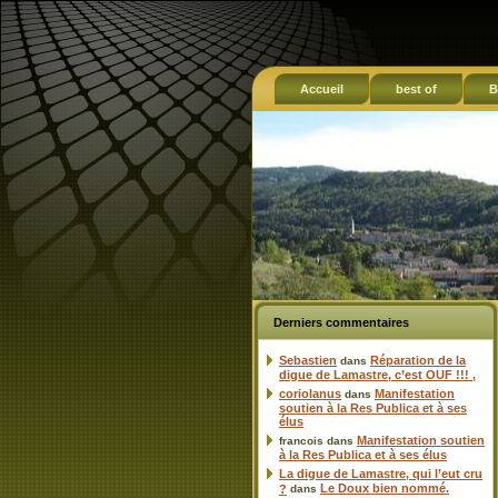
Accueil
best of
B
Derniers commentaires
Sebastien
Réparation de la
dans
digue de Lamastre, c’est OUF !!! ,
coriolanus
Manifestation
dans
soutien à la Res Publica et à ses
élus
Manifestation soutien
francois
dans
à la Res Publica et à ses élus
La digue de Lamastre, qui l’eut cru
Le Doux bien nommé.
?
dans