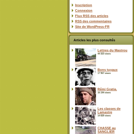
Inscription
Connexion
Flux
RSS
des articles
RSS
des commentaires
Site de WordPress-FR
Articles les plus consultés
Lettres du Mastrou
44 323 views
Bons tuyaux
17 967 views
Rémi Gratia.
16 194 views
Les classes de
Lamastre
14 828 views
CHASSE au
SANGLIER