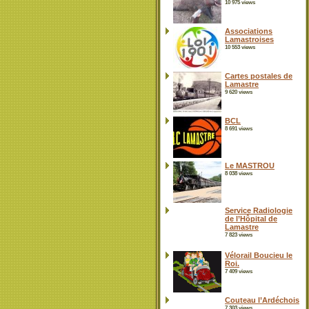
10 975 views
Associations
Lamastroises
10 553 views
Cartes postales de
Lamastre
9 620 views
BCL
8 691 views
Le MASTROU
8 038 views
Service Radiologie
de l’Hôpital de
Lamastre
7 823 views
Vélorail Boucieu le
Roi.
7 409 views
Couteau l’Ardéchois
7 303 views