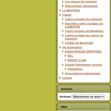
Les classes de Lamastre
Phénomènes climatiques
Le MASTROU
Galerie
Cartes postales de Lamastre
Nouvelles cartes postales sur
LAMASTRE
Cartes postales de Desaignes
Cartes postales du canton de
Lamastre
Collège de Macheville
Vie Associative
ASSOCIATIONS SPORTIVES
BCL
RUGBY CLUB
Grands évènements sportifs
Ardechoise
Associations Lamastroises
contact
Archives
Archives
Méta