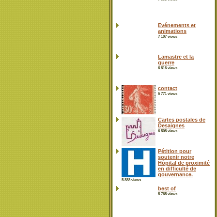
Evénements et
animations
7 107 views
Lamastre et la
guerre
6 816 views
contact
6 771 views
Cartes postales de
Desaignes
6 508 views
Pétition pour
soutenir notre
Hôpital de proximité
en difficulté de
gouvernance.
5 888 views
best of
5 765 views