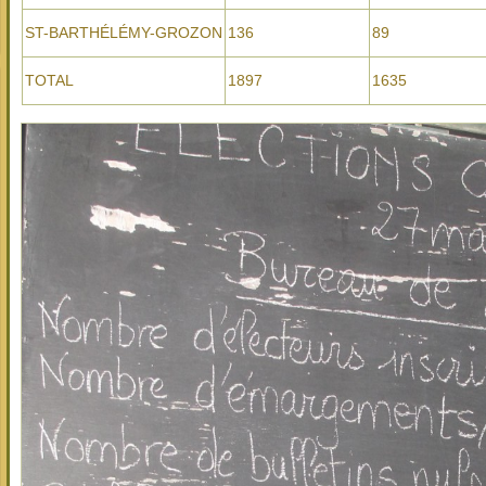
ST-BARTHÉLÉMY-GROZON
136
89
TOTAL
1897
1635