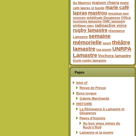
maison charra
du Mastrou
marie
marie café
cafe lapras st basile
lapras
mastrou
musique aux
sources
médiévale Desaignes
Office
tourisme lamastre
OMC lamastre
radioactive voice
philippe ranc
rugby lamastre
résistance
semaine
Lamastre
mémorielle
théâtre
sport
lamastre
UNRPA
tsa poum
Lamastre
Vochora lamastre
école rugby lamastre
Pages
best of
Revue de Presse
Bons tuyaux
Galerie Marchande
HISTOIRE
La Résistance à Lamastre et
Désaignes
Pages d’histoire
Au bon vieux temps du
Rock’n’Roll
Lamastre et la guerre