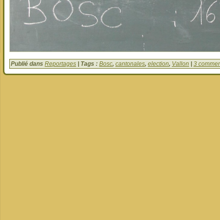
Publié dans
Reportages
| Tags :
Bosc
,
cantonales
,
election
,
Vallon
|
3 commen