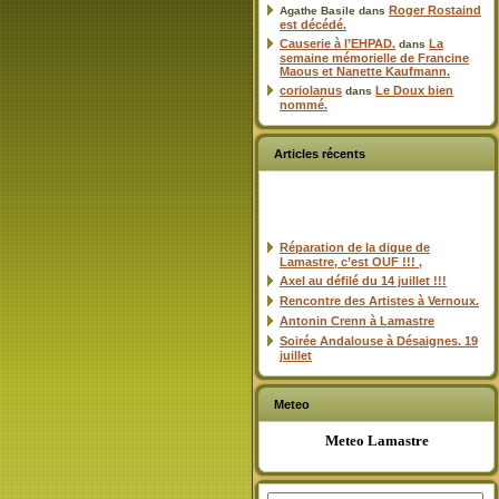
Roger Rostaind
Agathe Basile
dans
est décédé.
Causerie à l’EHPAD.
La
dans
semaine mémorielle de Francine
Maous et Nanette Kaufmann.
coriolanus
Le Doux bien
dans
nommé.
Articles récents
Réparation de la digue de
Lamastre, c’est OUF !!! ,
Axel au défilé du 14 juillet !!!
Rencontre des Artistes à Vernoux.
Antonin Crenn à Lamastre
Soirée Andalouse à Désaignes. 19
juillet
Meteo
Meteo Lamastre