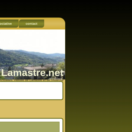
ociative
contact
Lamastre.net
Actualités, Histoire de Lamastre et de l'Ardèche