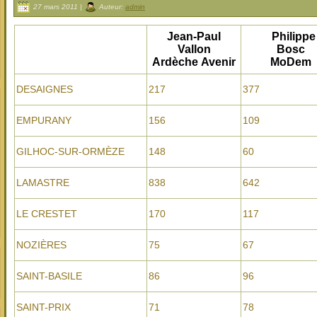
27 mars 2011 |
Auteur:
admin
Jean-Paul
Philipp
Vallon
Bosc
Ardèche Avenir
MoDem
DESAIGNES
217
377
EMPURANY
156
109
GILHOC-SUR-ORMÈZE
148
60
LAMASTRE
838
642
LE CRESTET
170
117
NOZIÈRES
75
67
SAINT-BASILE
86
96
SAINT-PRIX
71
78