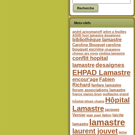
Mots-clefs
andré aziosmanoff
arbre a feuilles
ASVD foot lamastre desaignes
bibliothèque lamastre
Caroline Bouquet
caroline
bouquet escrime
chataigne
choeur ars nova
cinéma lamastre
conflit hopital
desaignes
lamastre
EHPAD Lamastre
encour'age
Fabien
Richard
fanfare lamastre
forum associations lamastre
france vianes brun
guillaume grand
Hôpital
hôpital elisee charra
Lamastre
jacques
Vernier
laicite
jean paul Vallon
lamastre
lamastre
laurent jouvet
lettre