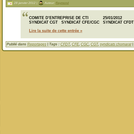
28 janvier 2012 |
Auteur:
Raymond
COMITE D’ENTREPRISE DE CTI 25/01/2012
SYNDICAT CGT SYNDICAT CFE/CGC SYNDICAT CFDT
Lire la suite de cette entrée »
Publié dans
Reportages
| Tags :
CFDT
,
CFE
,
CGC
,
CGT
,
syndicats chomarat
|