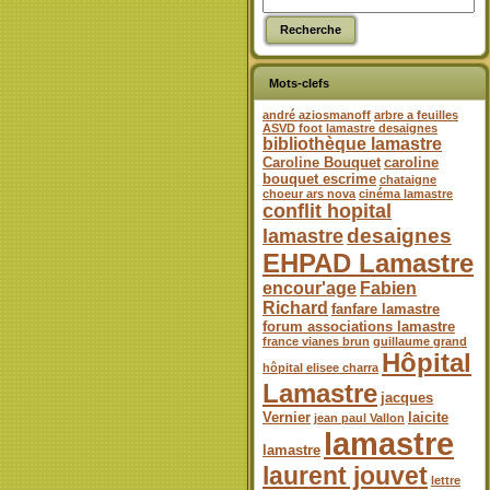
Mots-clefs
andré aziosmanoff
arbre a feuilles
ASVD foot lamastre desaignes
bibliothèque lamastre
Caroline Bouquet
caroline
bouquet escrime
chataigne
choeur ars nova
cinéma lamastre
conflit hopital
desaignes
lamastre
EHPAD Lamastre
encour'age
Fabien
Richard
fanfare lamastre
forum associations lamastre
france vianes brun
guillaume grand
Hôpital
hôpital elisee charra
Lamastre
jacques
Vernier
laicite
jean paul Vallon
lamastre
lamastre
laurent jouvet
lettre