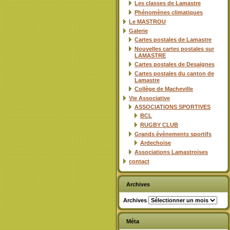
Les classes de Lamastre
Phénomènes climatiques
Le MASTROU
Galerie
Cartes postales de Lamastre
Nouvelles cartes postales sur
LAMASTRE
Cartes postales de Desaignes
Cartes postales du canton de
Lamastre
Collège de Macheville
Vie Associative
ASSOCIATIONS SPORTIVES
BCL
RUGBY CLUB
Grands évènements sportifs
Ardechoise
Associations Lamastroises
contact
Archives
Archives
Méta