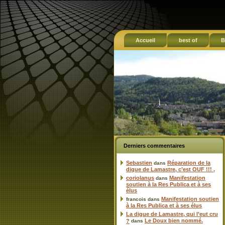
Accueil
best of
B
Derniers commentaires
Sebastien
Réparation de la
dans
digue de Lamastre, c’est OUF !!! ,
coriolanus
Manifestation
dans
soutien à la Res Publica et à ses
élus
Manifestation soutien
francois
dans
à la Res Publica et à ses élus
La digue de Lamastre, qui l’eut cru
Le Doux bien nommé.
?
dans