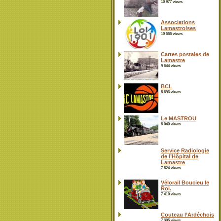
10 977 views
Associations
Lamastroises
10 555 views
Cartes postales de
Lamastre
9 644 views
BCL
8 693 views
Le MASTROU
8 040 views
Service Radiologie
de l’Hôpital de
Lamastre
7 824 views
Vélorail Boucieu le
Roi.
7 410 views
Couteau l’Ardéchois
7 305 views