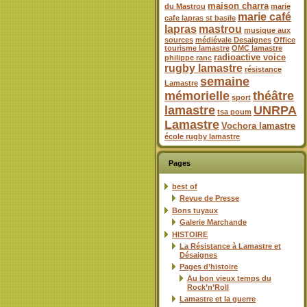
maison charra
du Mastrou
marie
marie café
cafe lapras st basile
lapras
mastrou
musique aux
sources
médiévale Desaignes
Office
tourisme lamastre
OMC lamastre
radioactive voice
philippe ranc
rugby lamastre
résistance
semaine
Lamastre
mémorielle
théâtre
sport
lamastre
UNRPA
tsa poum
Lamastre
Vochora lamastre
école rugby lamastre
Pages
best of
Revue de Presse
Bons tuyaux
Galerie Marchande
HISTOIRE
La Résistance à Lamastre et
Désaignes
Pages d’histoire
Au bon vieux temps du
Rock’n’Roll
Lamastre et la guerre