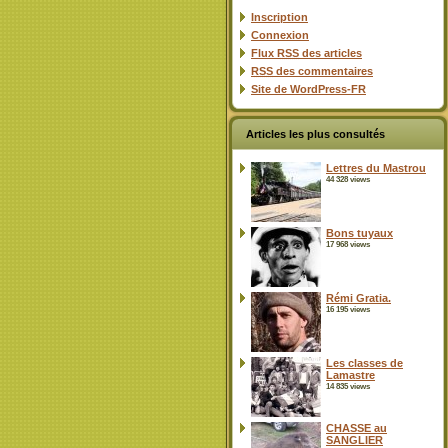
Inscription
Connexion
Flux
RSS
des articles
RSS
des commentaires
Site de WordPress-FR
Articles les plus consultés
Lettres du Mastrou
44 328 views
Bons tuyaux
17 968 views
Rémi Gratia.
16 195 views
Les classes de
Lamastre
14 835 views
CHASSE au
SANGLIER