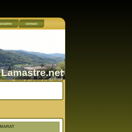
ociative
contact
Lamastre.net
Actualités, Histoire de Lamastre et de l'Ardèche
OMARAT