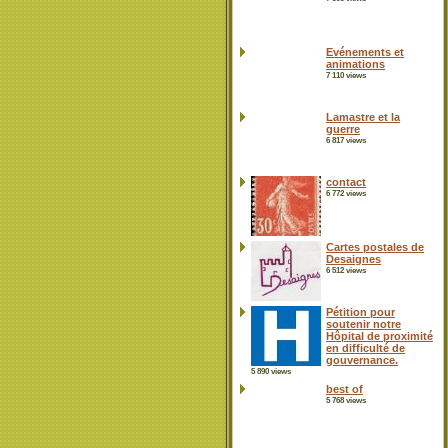
Evénements et
animations
7 110 views
Lamastre et la
guerre
6 817 views
contact
6 772 views
Cartes postales de
Desaignes
6 512 views
Pétition pour
soutenir notre
Hôpital de proximité
en difficulté de
gouvernance.
5 890 views
best of
5 768 views