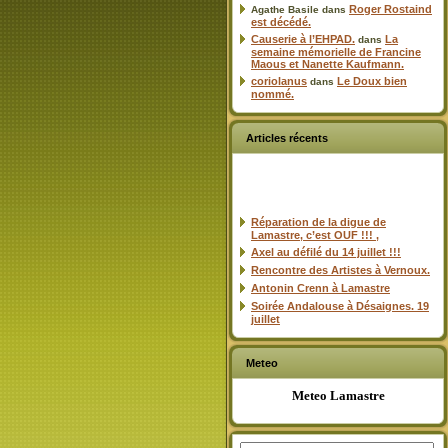
Roger Rostaind
Agathe Basile
dans
est décédé.
Causerie à l’EHPAD.
La
dans
semaine mémorielle de Francine
Maous et Nanette Kaufmann.
coriolanus
Le Doux bien
dans
nommé.
Articles récents
Réparation de la digue de
Lamastre, c’est OUF !!! ,
Axel au défilé du 14 juillet !!!
Rencontre des Artistes à Vernoux.
Antonin Crenn à Lamastre
Soirée Andalouse à Désaignes. 19
juillet
Meteo
Meteo Lamastre