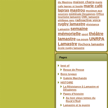
maison charra
du Mastrou
marie
marie café
cafe lapras st basile
lapras
mastrou
musique aux
sources
médiévale Desaignes
Office
tourisme lamastre
OMC lamastre
radioactive voice
philippe ranc
rugby lamastre
résistance
semaine
Lamastre
mémorielle
théâtre
sport
lamastre
UNRPA
tsa poum
Lamastre
Vochora lamastre
école rugby lamastre
Pages
best of
Revue de Presse
Bons tuyaux
Galerie Marchande
HISTOIRE
La Résistance à Lamastre et
Désaignes
Pages d’histoire
Au bon vieux temps du
Rock’n’Roll
Lamastre et la guerre