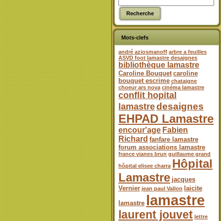
Mots-clefs
andré aziosmanoff
arbre a feuilles
ASVD foot lamastre desaignes
bibliothèque lamastre
Caroline Bouquet
caroline
bouquet escrime
chataigne
choeur ars nova
cinéma lamastre
conflit hopital
desaignes
lamastre
EHPAD Lamastre
encour'age
Fabien
Richard
fanfare lamastre
forum associations lamastre
france vianes brun
guillaume grand
Hôpital
hôpital elisee charra
Lamastre
jacques
Vernier
laicite
jean paul Vallon
lamastre
lamastre
laurent jouvet
lettre