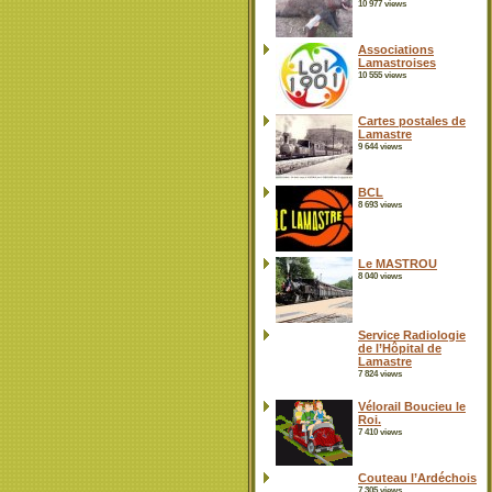
10 977 views
Associations
Lamastroises
10 555 views
Cartes postales de
Lamastre
9 644 views
BCL
8 693 views
Le MASTROU
8 040 views
Service Radiologie
de l’Hôpital de
Lamastre
7 824 views
Vélorail Boucieu le
Roi.
7 410 views
Couteau l’Ardéchois
7 305 views