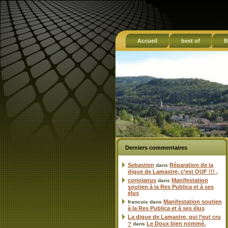
Accueil
best of
B
Derniers commentaires
Sebastien
Réparation de la
dans
digue de Lamastre, c’est OUF !!! ,
coriolanus
Manifestation
dans
soutien à la Res Publica et à ses
élus
Manifestation soutien
francois
dans
à la Res Publica et à ses élus
La digue de Lamastre, qui l’eut cru
Le Doux bien nommé.
?
dans