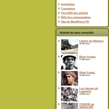
Inscription
Connexion
Flux
RSS
des articles
RSS
des commentaires
Site de WordPress-FR
Articles les plus consultés
Lettres du Mastrou
44 328 views
Bons tuyaux
17 968 views
Rémi Gratia.
16 195 views
Les classes de
Lamastre
14 835 views
CHASSE au
SANGLIER