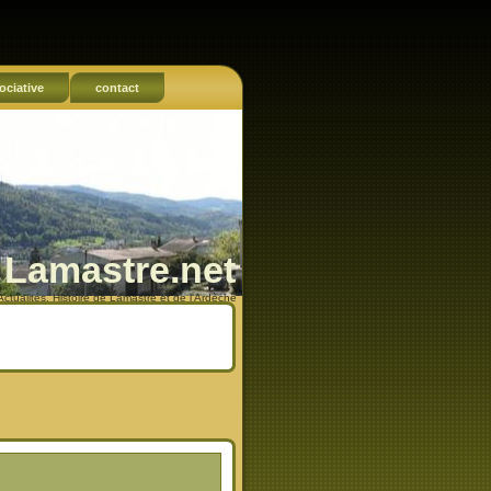
ociative
contact
Lamastre.net
Actualités, Histoire de Lamastre et de l'Ardèche