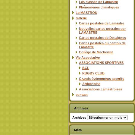
Les classes de Lamastre
Phénomènes climatiques
Le MASTROU
Galerie
Cartes postales de Lamastre
Nouvelles cartes postales sur
LAMASTRE
Cartes postales de Desaignes
Cartes postales du canton de
Lamastre
Collège de Macheville
Vie Associative
ASSOCIATIONS SPORTIVES
BCL
RUGBY CLUB
Grands évènements sportifs
Ardechoise
Associations Lamastroises
contact
Archives
Archives
Méta