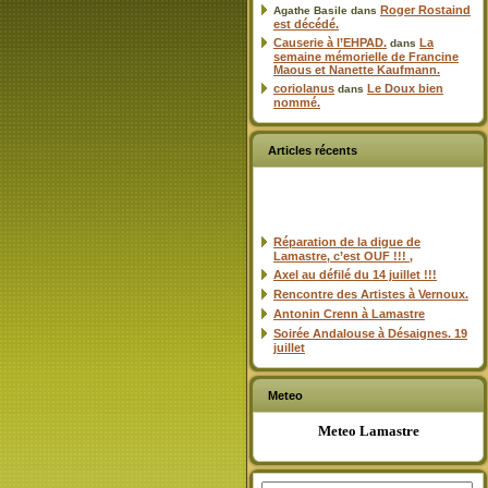
Roger Rostaind
Agathe Basile
dans
est décédé.
Causerie à l’EHPAD.
La
dans
semaine mémorielle de Francine
Maous et Nanette Kaufmann.
coriolanus
Le Doux bien
dans
nommé.
Articles récents
Réparation de la digue de
Lamastre, c’est OUF !!! ,
Axel au défilé du 14 juillet !!!
Rencontre des Artistes à Vernoux.
Antonin Crenn à Lamastre
Soirée Andalouse à Désaignes. 19
juillet
Meteo
Meteo Lamastre