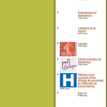
Evénements et
animations
7 110 views
Lamastre et la
guerre
6 817 views
contact
6 772 views
Cartes postales de
Desaignes
6 512 views
Pétition pour
soutenir notre
Hôpital de proximité
en difficulté de
gouvernance.
5 891 views
best of
5 768 views