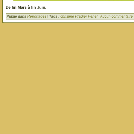
De fin Mars à fin Juin.
Publié dans
Reportages
| Tags :
christine Pradier Penel
|
Aucun commentaire 