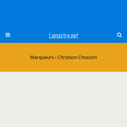
Lamastre.net
Marqueurs › Christion Chosson