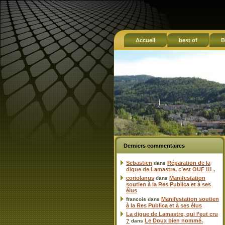
Accueil
best of
B
Derniers commentaires
Sebastien
Réparation de la
dans
digue de Lamastre, c’est OUF !!! ,
coriolanus
Manifestation
dans
soutien à la Res Publica et à ses
élus
Manifestation soutien
francois
dans
à la Res Publica et à ses élus
La digue de Lamastre, qui l’eut cru
Le Doux bien nommé.
?
dans