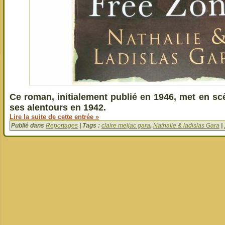
Ce roman, initialement publié en 1946, met en sc
ses alentours en 1942.
Lire la suite de cette entrée »
Publié dans
Reportages
| Tags :
claire meljac gara
,
Nathalie & ladislas Gara
|