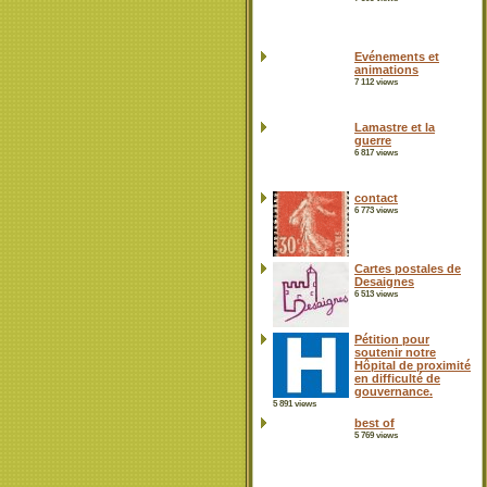
Evénements et
animations
7 112 views
Lamastre et la
guerre
6 817 views
contact
6 773 views
Cartes postales de
Desaignes
6 513 views
Pétition pour
soutenir notre
Hôpital de proximité
en difficulté de
gouvernance.
5 891 views
best of
5 769 views