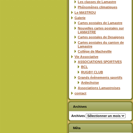
Les classes de Lamastre
Phénomènes climatiques
Le MASTROU
Galerie
Cartes postales de Lamastre
Nouvelles cartes postales sur
LAMASTRE
Cartes postales de Desaignes
Cartes postales du canton de
Lamastre
Collège de Macheville
Vie Associative
ASSOCIATIONS SPORTIVES
BCL
RUGBY CLUB
Grands évènements sportifs
Ardechoise
Associations Lamastroises
contact
Archives
Archives
Méta