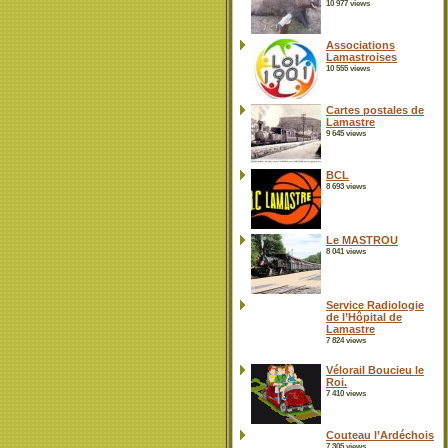
10 977 views
Associations
Lamastroises
10 555 views
Cartes postales de
Lamastre
9 645 views
BCL
8 693 views
Le MASTROU
8 041 views
Service Radiologie
de l’Hôpital de
Lamastre
7 824 views
Vélorail Boucieu le
Roi.
7 410 views
Couteau l’Ardéchois
7 305 views