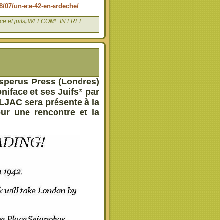
8/07/un-ete-42-en-ardeche/
ce et juifs
,
WELCOME IN FREE
esperus Press (Londres)
oniface et ses Juifs” par
ELJAC sera présente à la
our une rencontre et la