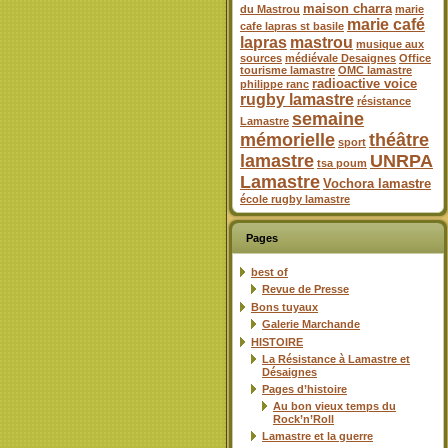
maison charra
du Mastrou
marie
marie café
cafe lapras st basile
lapras
mastrou
musique aux
sources
médiévale Desaignes
Office
tourisme lamastre
OMC lamastre
radioactive voice
philippe ranc
rugby lamastre
résistance
semaine
Lamastre
mémorielle
théâtre
sport
lamastre
UNRPA
tsa poum
Lamastre
Vochora lamastre
école rugby lamastre
Pages
best of
Revue de Presse
Bons tuyaux
Galerie Marchande
HISTOIRE
La Résistance à Lamastre et
Désaignes
Pages d’histoire
Au bon vieux temps du
Rock’n’Roll
Lamastre et la guerre