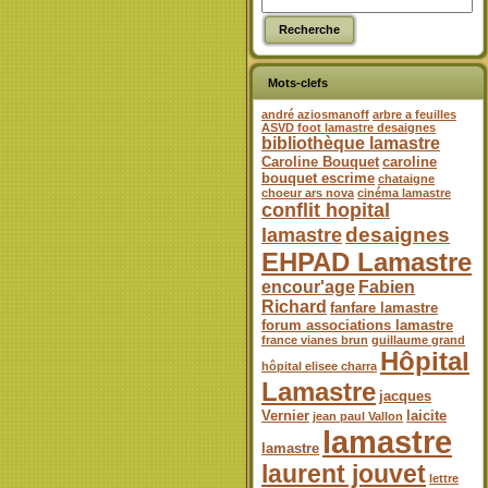
Mots-clefs
andré aziosmanoff
arbre a feuilles
ASVD foot lamastre desaignes
bibliothèque lamastre
Caroline Bouquet
caroline
bouquet escrime
chataigne
choeur ars nova
cinéma lamastre
conflit hopital
desaignes
lamastre
EHPAD Lamastre
encour'age
Fabien
Richard
fanfare lamastre
forum associations lamastre
france vianes brun
guillaume grand
Hôpital
hôpital elisee charra
Lamastre
jacques
Vernier
laicite
jean paul Vallon
lamastre
lamastre
laurent jouvet
lettre