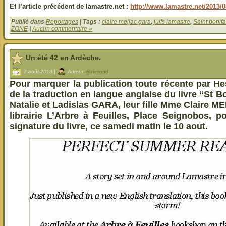
Et l’article précédent de lamastre.net :
http://www.lamastre.net/2013/0
Publié dans
Reportages
| Tags :
claire meljac gara
,
juifs lamastre
,
Saint bonifa
ZONE
|
Aucun commentaire »
Un été 42 en Ardèche.
7 août 2013 |
Auteur:
Raymond
Pour marquer la publication toute récente par H
de la traduction en langue anglaise du livre “St B
Natalie et Ladislas GARA, leur fille Mme Claire M
librairie L’Arbre à Feuilles, Place Seignobos, p
signature du livre, ce samedi matin le 10 aout.