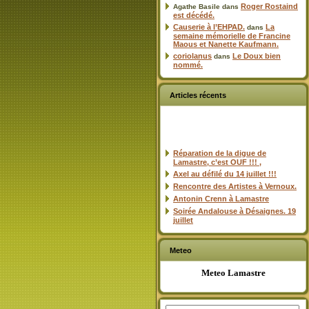
Roger Rostaind
Agathe Basile
dans
est décédé.
Causerie à l’EHPAD.
La
dans
semaine mémorielle de Francine
Maous et Nanette Kaufmann.
coriolanus
Le Doux bien
dans
nommé.
Articles récents
Réparation de la digue de
Lamastre, c’est OUF !!! ,
Axel au défilé du 14 juillet !!!
Rencontre des Artistes à Vernoux.
Antonin Crenn à Lamastre
Soirée Andalouse à Désaignes. 19
juillet
Meteo
Meteo Lamastre