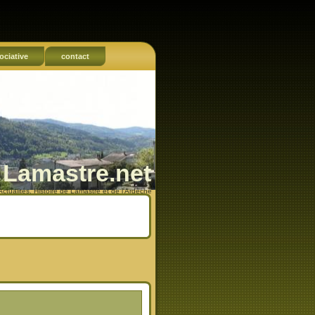
ociative
contact
Lamastre.net
Actualités, Histoire de Lamastre et de l'Ardèche