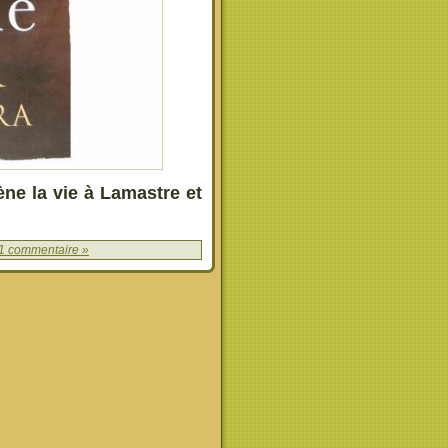
ène la vie à Lamastre et
1 commentaire »