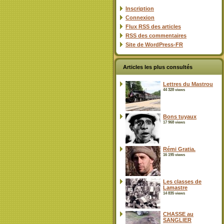
Inscription
Connexion
Flux
RSS
des articles
RSS
des commentaires
Site de WordPress-FR
Articles les plus consultés
Lettres du Mastrou
44 328 views
Bons tuyaux
17 968 views
Rémi Gratia.
16 195 views
Les classes de
Lamastre
14 835 views
CHASSE au
SANGLIER