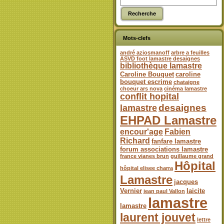
Mots-clefs
andré aziosmanoff
arbre a feuilles
ASVD foot lamastre desaignes
bibliothèque lamastre
Caroline Bouquet
caroline
bouquet escrime
chataigne
choeur ars nova
cinéma lamastre
conflit hopital
desaignes
lamastre
EHPAD Lamastre
encour'age
Fabien
Richard
fanfare lamastre
forum associations lamastre
france vianes brun
guillaume grand
Hôpital
hôpital elisee charra
Lamastre
jacques
Vernier
laicite
jean paul Vallon
lamastre
lamastre
laurent jouvet
lettre