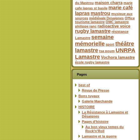
maison charra
du Mastrou
marie
marie café
cafe lapras st basile
lapras
mastrou
musique aux
sources
médiévale Desaignes
Office
tourisme lamastre
OMC lamastre
radioactive voice
philippe ranc
rugby lamastre
résistance
semaine
Lamastre
mémorielle
théâtre
sport
lamastre
UNRPA
tsa poum
Lamastre
Vochora lamastre
école rugby lamastre
Pages
best of
Revue de Presse
Bons tuyaux
Galerie Marchande
HISTOIRE
La Résistance à Lamastre et
Désaignes
Pages d’histoire
Au bon vieux temps du
Rock’n’Roll
Lamastre et la guerre