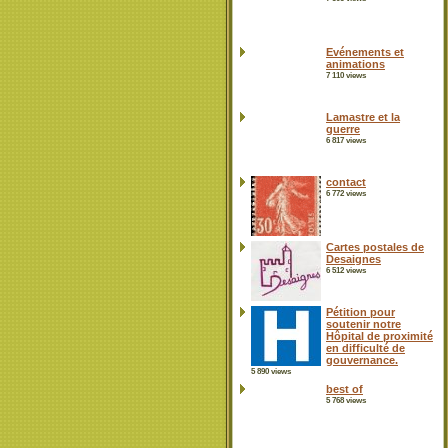
Evénements et
animations
7 110 views
Lamastre et la
guerre
6 817 views
contact
6 772 views
Cartes postales de
Desaignes
6 512 views
Pétition pour
soutenir notre
Hôpital de proximité
en difficulté de
gouvernance.
5 890 views
best of
5 768 views