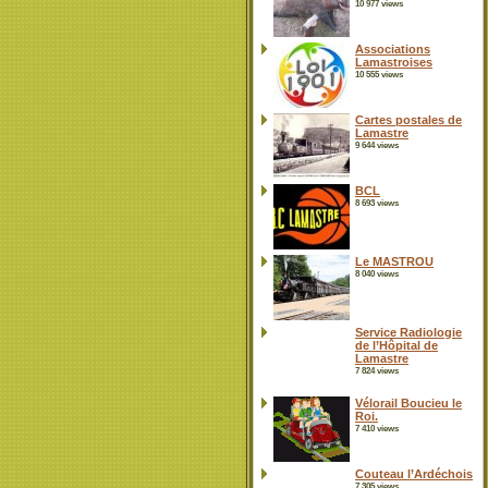
10 977 views
Associations
Lamastroises
10 555 views
Cartes postales de
Lamastre
9 644 views
BCL
8 693 views
Le MASTROU
8 040 views
Service Radiologie
de l’Hôpital de
Lamastre
7 824 views
Vélorail Boucieu le
Roi.
7 410 views
Couteau l’Ardéchois
7 305 views