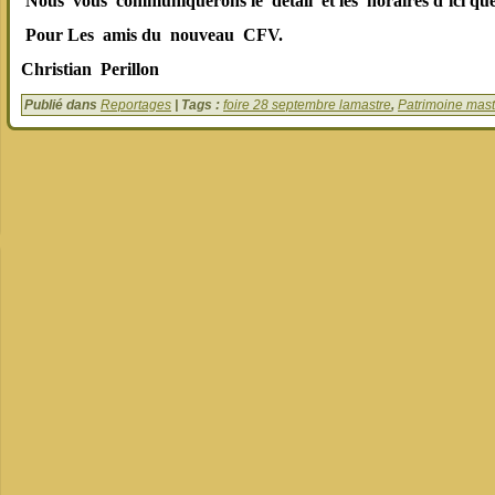
Nous vous communiquerons le détail et les horaires d’ici que
Pour Les amis du nouveau CFV.
Christian Perillon
Publié dans
Reportages
| Tags :
foire 28 septembre lamastre
,
Patrimoine mas