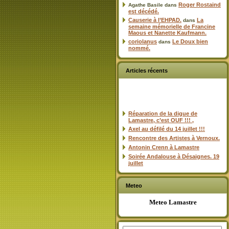
Roger Rostaind
Agathe Basile
dans
est décédé.
Causerie à l’EHPAD.
La
dans
semaine mémorielle de Francine
Maous et Nanette Kaufmann.
coriolanus
Le Doux bien
dans
nommé.
Articles récents
Réparation de la digue de
Lamastre, c’est OUF !!! ,
Axel au défilé du 14 juillet !!!
Rencontre des Artistes à Vernoux.
Antonin Crenn à Lamastre
Soirée Andalouse à Désaignes. 19
juillet
Meteo
Meteo Lamastre