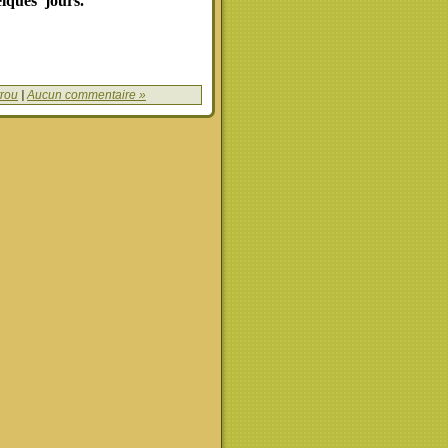
lques jours.
trou
|
Aucun commentaire »