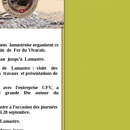
ons lamastroise organisent ce
in de Fer du Vivarais.
ean jusqu’à Lamastre.
 de Lamastre : visite des
les travaux et présentations de
t avec l’entreprise CFV, a
tte grande fête autour du
tre à l’occasion des journées
i 28 septembre.
 Lamastre.