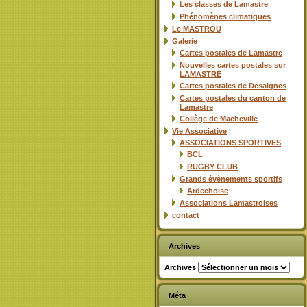
Les classes de Lamastre
Phénomènes climatiques
Le MASTROU
Galerie
Cartes postales de Lamastre
Nouvelles cartes postales sur
LAMASTRE
Cartes postales de Desaignes
Cartes postales du canton de
Lamastre
Collège de Macheville
Vie Associative
ASSOCIATIONS SPORTIVES
BCL
RUGBY CLUB
Grands évènements sportifs
Ardechoise
Associations Lamastroises
contact
Archives
Archives
Méta