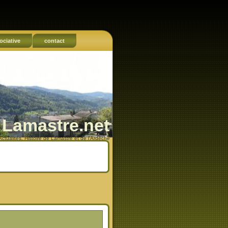
ociative
contact
Lamastre.net
Actualités, Histoire de Lamastre et de l'Ardèche