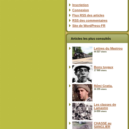
Inscription
Connexion
Flux
RSS
des articles
RSS
des commentaires
Site de WordPress-FR
Articles les plus consultés
Lettres du Mastrou
44 327 views
Bons tuyaux
17 968 views
Rémi Gratia.
16 195 views
Les classes de
Lamastre
14 830 views
CHASSE au
SANGLIER