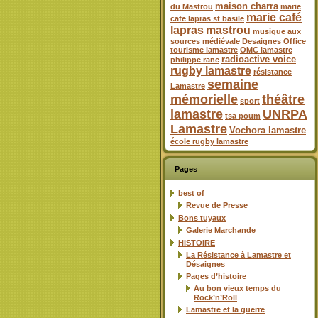
maison charra
du Mastrou
marie
marie café
cafe lapras st basile
lapras
mastrou
musique aux
sources
médiévale Desaignes
Office
tourisme lamastre
OMC lamastre
radioactive voice
philippe ranc
rugby lamastre
résistance
semaine
Lamastre
mémorielle
théâtre
sport
lamastre
UNRPA
tsa poum
Lamastre
Vochora lamastre
école rugby lamastre
Pages
best of
Revue de Presse
Bons tuyaux
Galerie Marchande
HISTOIRE
La Résistance à Lamastre et
Désaignes
Pages d’histoire
Au bon vieux temps du
Rock’n’Roll
Lamastre et la guerre