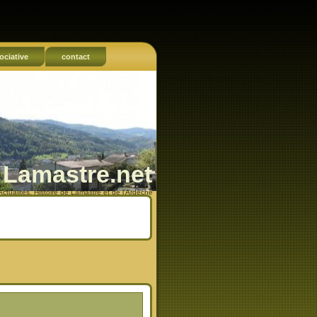
ociative
contact
Lamastre.net
Actualités, Histoire de Lamastre et de l'Ardèche