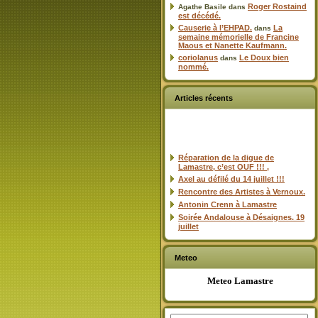
Roger Rostaind
Agathe Basile
dans
est décédé.
Causerie à l’EHPAD.
La
dans
semaine mémorielle de Francine
Maous et Nanette Kaufmann.
coriolanus
Le Doux bien
dans
nommé.
Articles récents
Réparation de la digue de
Lamastre, c’est OUF !!! ,
Axel au défilé du 14 juillet !!!
Rencontre des Artistes à Vernoux.
Antonin Crenn à Lamastre
Soirée Andalouse à Désaignes. 19
juillet
Meteo
Meteo Lamastre