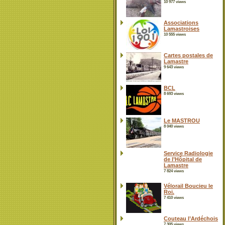
10 977 views
Associations
Lamastroises
10 555 views
Cartes postales de
Lamastre
9 643 views
BCL
8 693 views
Le MASTROU
8 040 views
Service Radiologie
de l’Hôpital de
Lamastre
7 824 views
Vélorail Boucieu le
Roi.
7 410 views
Couteau l’Ardéchois
7 305 views