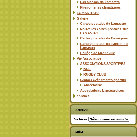
Les classes de Lamastre
Phénomènes climatiques
Le MASTROU
Galerie
Cartes postales de Lamastre
Nouvelles cartes postales sur
LAMASTRE
Cartes postales de Desaignes
Cartes postales du canton de
Lamastre
Collège de Macheville
Vie Associative
ASSOCIATIONS SPORTIVES
BCL
RUGBY CLUB
Grands évènements sportifs
Ardechoise
Associations Lamastroises
contact
Archives
Archives
Méta