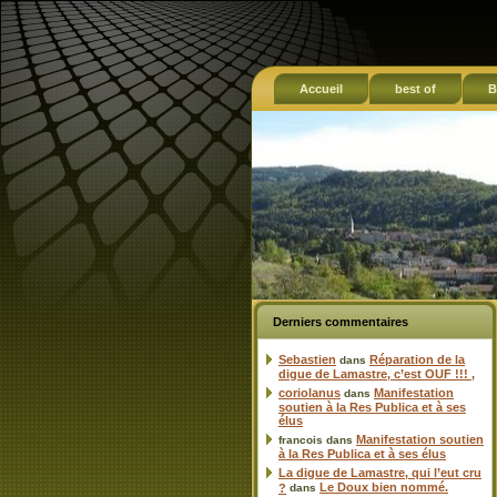
Accueil
best of
B
Derniers commentaires
Sebastien
Réparation de la
dans
digue de Lamastre, c’est OUF !!! ,
coriolanus
Manifestation
dans
soutien à la Res Publica et à ses
élus
Manifestation soutien
francois
dans
à la Res Publica et à ses élus
La digue de Lamastre, qui l’eut cru
Le Doux bien nommé.
?
dans