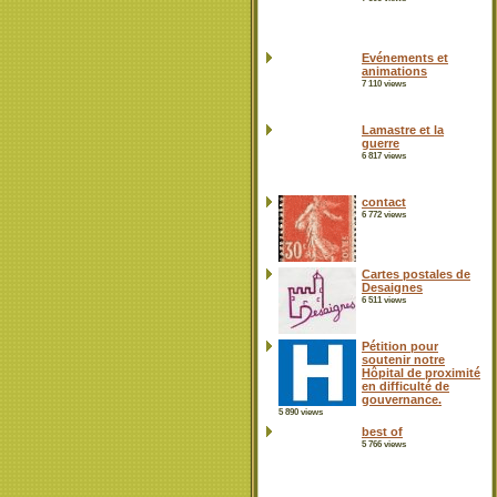
Evénements et
animations
7 110 views
Lamastre et la
guerre
6 817 views
contact
6 772 views
Cartes postales de
Desaignes
6 511 views
Pétition pour
soutenir notre
Hôpital de proximité
en difficulté de
gouvernance.
5 890 views
best of
5 766 views