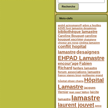
Mots-clefs
andré aziosmanoff
arbre a feuilles
ASVD foot lamastre desaignes
bibliothèque lamastre
Caroline Bouquet
caroline
bouquet escrime
chataigne
choeur ars nova
cinéma lamastre
conflit hopital
desaignes
lamastre
EHPAD Lamastre
encour'age
Fabien
Richard
fanfare lamastre
forum associations lamastre
france vianes brun
guillaume grand
Hôpital
hôpital elisee charra
Lamastre
jacques
Vernier
laicite
jean paul Vallon
lamastre
lamastre
laurent jouvet
lettre