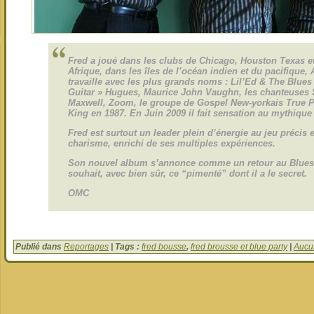
Fred a joué dans les clubs de Chicago, Houston Texas et
Afrique, dans les îles de l’océan indien et du pacifique, A
travaille avec les plus grands noms : Lil’Ed & The Blues 
Guitar » Hugues, Maurice John Vaughn, les chanteuses 
Maxwell, Zoom, le groupe de Gospel New-yorkais True Pra
King en 1987. En Juin 2009 il fait sensation au mythique
Fred est surtout un leader plein d’énergie au jeu précis e
charisme, enrichi de ses multiples expériences.
Son nouvel album s’annonce comme un retour au Blues 
souhait, avec bien sûr, ce “pimenté” dont il a le secret.
OMC
Publié dans
Reportages
| Tags :
fred bousse
,
fred brousse et blue party
|
Aucu